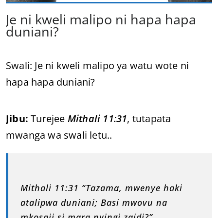
Je ni kweli malipo ni hapa hapa
duniani?
Swali: Je ni kweli malipo ya watu wote ni
hapa hapa duniani?
Jibu:
Turejee
Mithali 11:31
, tutapata
mwanga wa swali letu..
Mithali 11:31 “Tazama, mwenye haki
atalipwa duniani; Basi mwovu na
mkosaji si mara nyingi zaidi?”