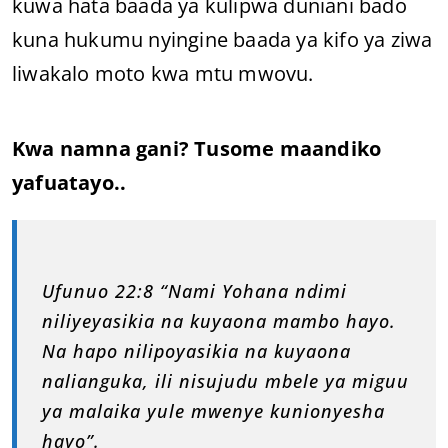
kuwa hata baada ya kulipwa duniani bado
kuna hukumu nyingine baada ya kifo ya ziwa
liwakalo moto kwa mtu mwovu.
Kwa namna gani? Tusome maandiko
yafuatayo..
Ufunuo 22:8 “Nami Yohana ndimi
niliyeyasikia na kuyaona mambo hayo.
Na hapo nilipoyasikia na kuyaona
nalianguka, ili nisujudu mbele ya miguu
ya malaika yule mwenye kunionyesha
hayo”.