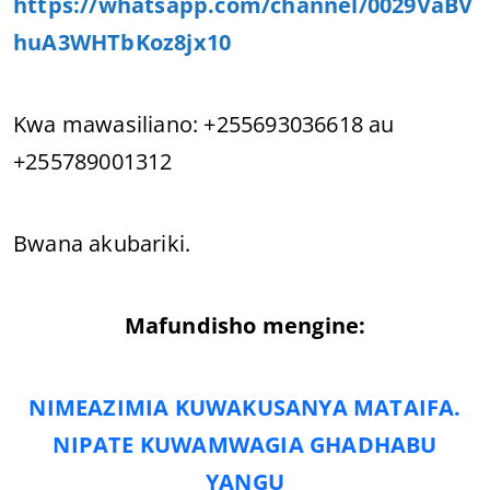
https://whatsapp.com/channel/0029VaBV
huA3WHTbKoz8jx10
Kwa mawasiliano: +255693036618 au
+255789001312
Bwana akubariki.
Mafundisho mengine:
NIMEAZIMIA KUWAKUSANYA MATAIFA.
NIPATE KUWAMWAGIA GHADHABU
YANGU