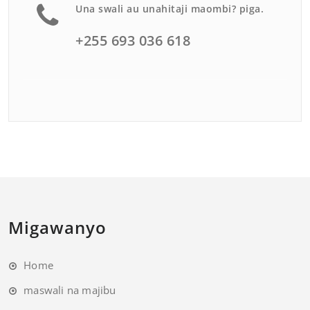
Una swali au unahitaji maombi? piga.
+255 693 036 618
Migawanyo
Home
maswali na majibu