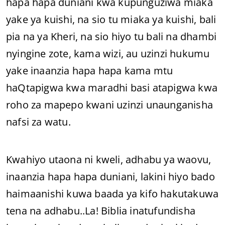
hapa hapa duniani kwa kupunguziwa miaka
yake ya kuishi, na sio tu miaka ya kuishi, bali
pia na ya Kheri, na sio hiyo tu bali na dhambi
nyingine zote, kama wizi, au uzinzi hukumu
yake inaanzia hapa hapa kama mtu
haQtapigwa kwa maradhi basi atapigwa kwa
roho za mapepo kwani uzinzi unaunganisha
nafsi za watu.
Kwahiyo utaona ni kweli, adhabu ya waovu,
inaanzia hapa hapa duniani, lakini hiyo bado
haimaanishi kuwa baada ya kifo hakutakuwa
tena na adhabu..La! Biblia inatufundisha