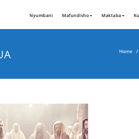
Nyumbani
Mafundisho
Maktaba
Ku
UA
Home
CHANGIA HAPA