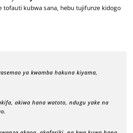
nye tofauti kubwa sana, hebu tujifunze kidogo
 wasemao ya kwamba hakuna kiyama,
kifa, akiwa hana watoto, ndugu yake na
ao.
kwanza akaoa, akafariki, na kwa kuwa hana