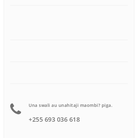
Una swali au unahitaji maombi? piga.
+255 693 036 618