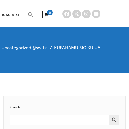
0
husu sisi
items
/
Uncategorized @sw-tz
/
KUFAHAMU SIO KUJUA
Search
Search Button
Search
for: