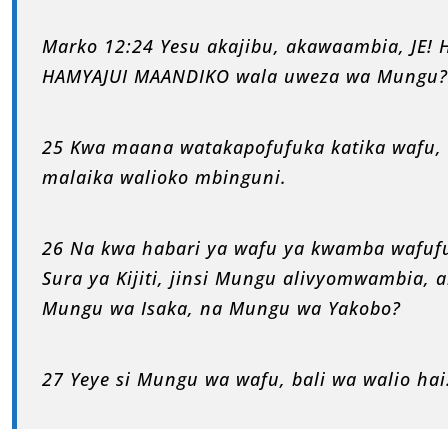
Marko 12:24 Yesu akajibu, akawaambia, JE
HAMYAJUI MAANDIKO wala uweza wa Mungu?
25 Kwa maana watakapofufuka katika wafu,
malaika walioko mbinguni.
26 Na kwa habari ya wafu ya kwamba wafufu
Sura ya Kijiti, jinsi Mungu alivyomwambia,
Mungu wa Isaka, na Mungu wa Yakobo?
27 Yeye si Mungu wa wafu, bali wa walio ha