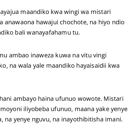
yajua maandiko kwa wingi wa mistari
a anawaona hawajui chochote, na hiyo ndio
diko bali wanayafahamu tu.
u ambao inaweza kuwa na vitu vingi
iko, na wala yale maandiko hayaisaidii kwa
chani ambayo haina ufunuo wowote. Mistari
opo moyoni iliyobeba ufunuo, maana yake yenye
 na yenye nguvu, na inayothibitisha imani.