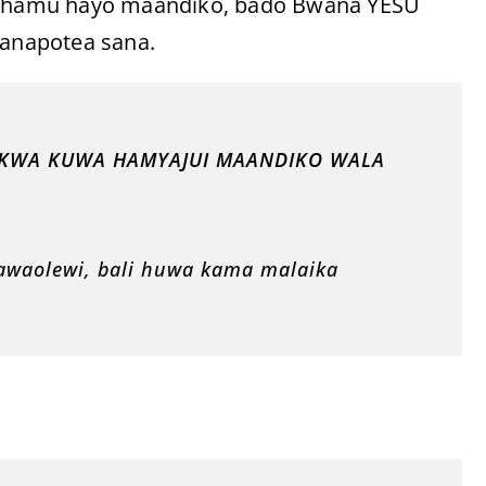
ahamu hayo maandiko, bado Bwana YESU
anapotea sana.
KWA KUWA HAMYAJUI MAANDIKO WALA
awaolewi, bali huwa kama malaika