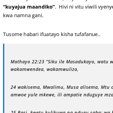
“kuyajua maandiko”
. Hivi ni vitu viwili vye
kwa namna gani.
Tusome habari ifuatayo kisha tufafanue..
Mathayo 22:23 “Siku ile Masadukayo, watu
wakamwendea, wakamwuliza,
24 wakisema, Mwalimu, Musa alisema, Mtu a
amwoe yule mkewe, ili ampatie nduguye mz
25 Basi, kwetu kulikuwa na ndugu saba; wa 