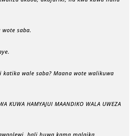
a wote saba.
aye.
i katika wale saba? Maana wote walikuwa
 KWA KUWA HAMYAJUI MAANDIKO WALA UWEZA
awaolewi, bali huwa kama malaika