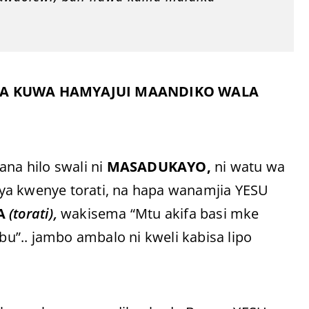
A KUWA HAMYAJUI MAANDIKO WALA
a hilo swali ni
MASADUKAYO,
ni watu wa
ya kwenye torati, na hapa wanamjia YESU
A
(torati),
wakisema “Mtu akifa basi mke
”.. jambo ambalo ni kweli kabisa lipo