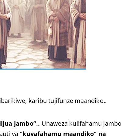
barikiwe, karibu tujifunze maandiko..
ijua jambo”..
Unaweza kulifahamu jambo
fauti ya
“kuyafahamu maandiko” na