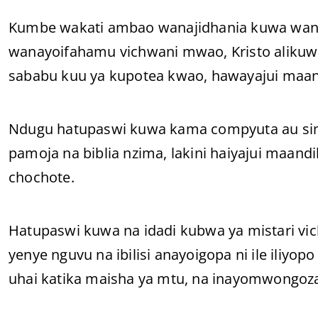
Kumbe wakati ambao wanajidhania kuwa wana
wanayoifahamu vichwani mwao, Kristo alikuw
sababu kuu ya kupotea kwao, hawayajui maan
Ndugu hatupaswi kuwa kama compyuta au sim
pamoja na biblia nzima, lakini haiyajui maand
chochote.
Hatupaswi kuwa na idadi kubwa ya mistari vi
yenye nguvu na ibilisi anayoigopa ni ile iliy
uhai katika maisha ya mtu, na inayomwongoza,