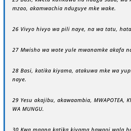
mzao, akamwachia nduguye mke wake.
26 Vivyo hivyo wa pili naye, na wa tatu, hat
27 Mwisho wa wote yule mwanamke akafa n
28 Basi, katika kiyama, atakuwa mke wa yup
naye.
29 Yesu akajibu, akawaambia, MWAPOTEA,
WA MUNGU.
30 Kwa maana katika kiyama hawaoi wala h