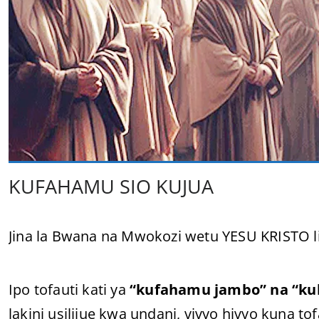
KUFAHAMU SIO KUJUA
Jina la Bwana na Mwokozi wetu YESU KRISTO li
Ipo tofauti kati ya
“kufahamu jambo” na “kul
lakini usilijue kwa undani, vivyo hivyo kuna to