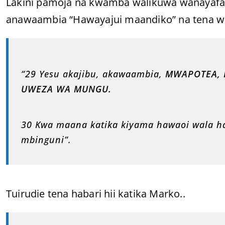
Lakini pamoja na kwamba walikuwa wanayaf
anawaambia “Hawayajui maandiko” na tena w
“29 Yesu akajibu, akawaambia,
MWAPOTEA, 
UWEZA WA MUNGU.
30 Kwa maana katika kiyama hawaoi wala h
mbinguni”.
Tuirudie tena habari hii katika Marko..