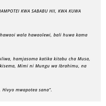
! HAMPOTEI KWA SABABU HII, KWA KUWA
 hawaoi wala hawaolewi, bali huwa kama
liwa, hamjasoma katika kitabu cha Musa,
 akisema, Mimi ni Mungu wa Ibrahimu, na
i. Hivyo mwapotea sana”.