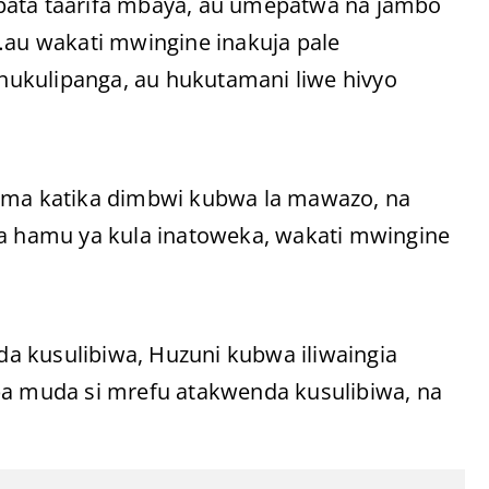
pata taarifa mbaya, au umepatwa na jambo
u wakati mwingine inakuja pale
ukulipanga, au hukutamani liwe hivyo
zama katika dimbwi kubwa la mawazo, na
ta hamu ya kula inatoweka, wakati mwingine
a kusulibiwa, Huzuni kubwa iliwaingia
 muda si mrefu atakwenda kusulibiwa, na