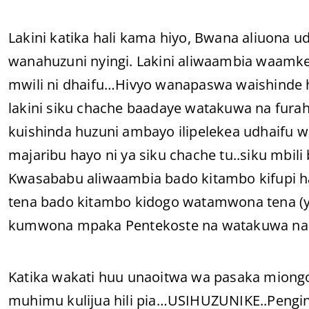
Lakini katika hali kama hiyo, Bwana aliuon
wanahuzuni nyingi. Lakini aliwaambia waamke
mwili ni dhaifu…Hivyo wanapaswa waishinde h
lakini siku chache baadaye watakuwa na fura
kuishinda huzuni ambayo ilipelekea udhaif
majaribu hayo ni ya siku chache tu..siku mbili
Kwasababu aliwaambia bado kitambo kifupi h
tena bado kitambo kidogo watamwona tena (y
kumwona mpaka Pentekoste na watakuwa na 
Katika wakati huu unaoitwa wa pasaka miong
muhimu kulijua hili pia…USIHUZUNIKE..Pengin