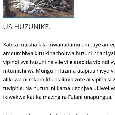
USIHUZUNIKE.
Katika maisha kila mwanadamu ambaye ame
ameumbiwa kitu kinachoitwa huzuni ndani yak
vipindi vya huzuni na vile vile atapitia vipin
mtumishi wa Mungu ni lazima atapitia hivyo v
alikuwa ni mkamilifu asilimia zote alivipitia si
tuvipitie. Na huzuni ni kama ugonjwa ukiwekwa
ikiwekwa katika mazingira Fulani unapungua.