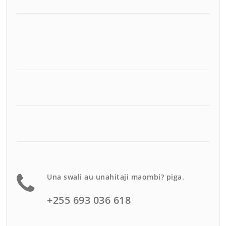
Una swali au unahitaji maombi? piga.
+255 693 036 618