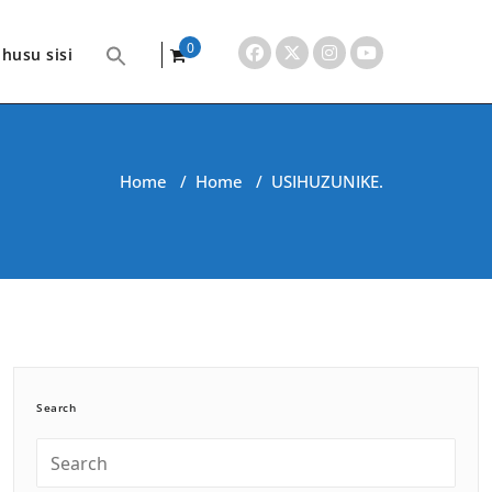
0
husu sisi
items
Home
/
Home
/
USIHUZUNIKE.
Search