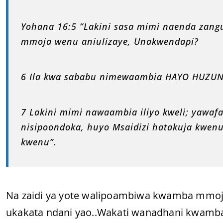
Yohana 16:5 “Lakini sasa mimi naenda zangu
mmoja wenu aniulizaye, Unakwendapi?
6 Ila kwa sababu nimewaambia HAYO HUZU
7 Lakini mimi nawaambia iliyo kweli; yawa
nisipoondoka, huyo Msaidizi hatakuja kwenu
kwenu”.
Na zaidi ya yote walipoambiwa kwamba mmoja
ukakata ndani yao..Wakati wanadhani kwamba 