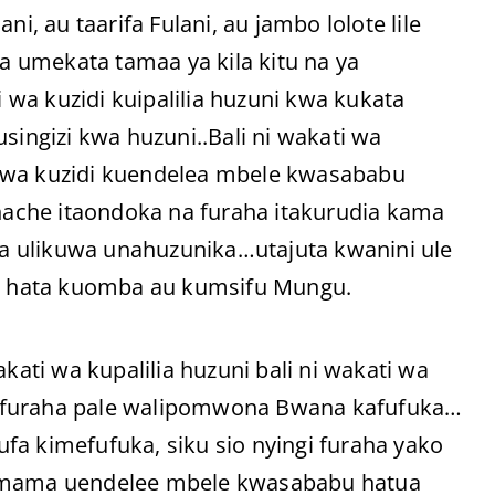
i, au taarifa Fulani, au jambo lolote lile
 umekata tamaa ya kila kitu na ya
wa kuzidi kuipalilia huzuni kwa kukata
singizi kwa huzuni..Bali ni wakati wa
a kuzidi kuendelea mbele kwasababu
chache itaondoka na furaha itakurudia kama
a ulikuwa unahuzunika…utajuta kwanini ule
 hata kuomba au kumsifu Mungu.
ti wa kupalilia huzuni bali ni wakati wa
a furaha pale walipomwona Bwana kafufuka…
fa kimefufuka, siku sio nyingi furaha yako
simama uendelee mbele kwasababu hatua