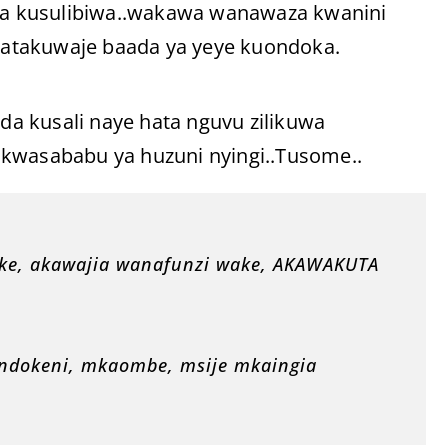
a kusulibiwa..wakawa wanawaza kwanini
atakuwaje baada ya yeye kuondoka.
a kusali naye hata nguvu zilikuwa
 kwasababu ya huzuni nyingi..Tusome..
ake, akawajia wanafunzi wake, AKAWAKUTA
ndokeni, mkaombe, msije mkaingia