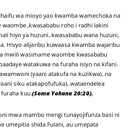
a udhaifu wa mioyo yao kwamba wamechoka na
 waombe..kwasababu roho i radhi lakini
ali hiyo ya huzuni..kwasababu wana huzuni,
ha. Hivyo alijaribu kuwaasa kwamba wajaribu
u wa mwili wasimame waombe kwasababu
 baadaye watakuwa na furaha isiyo na kifani.
awamwoni (yaani atakufa na kuzikwa)..na
aani siku atakapofufuka)..wataendelea
furaha kuu.
(Soma Yohana 20:20).
oni mwa mambo mengi tunayojifunza basi ni
e umepitia shida Fulani, au umepata