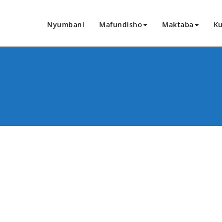
Nyumbani
Mafundisho
Maktaba
Ku