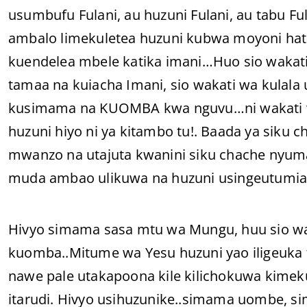
usumbufu Fulani, au huzuni Fulani, au tabu Fulan
ambalo limekuletea huzuni kubwa moyoni hata
kuendelea mbele katika imani…Huo sio wakati 
tamaa na kuiacha Imani, sio wakati wa kulala u
kusimama na KUOMBA kwa nguvu…ni wakati w
huzuni hiyo ni ya kitambo tu!. Baada ya siku 
mwanzo na utajuta kwanini siku chache nyum
muda ambao ulikuwa na huzuni usingeutumia
Hivyo simama sasa mtu wa Mungu, huu sio waka
kuomba..Mitume wa Yesu huzuni yao iligeuk
nawe pale utakapoona kile kilichokuwa kimeku
itarudi. Hivyo usihuzunike..simama uombe, 