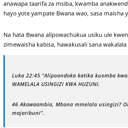
anawapa taarifa za msiba, kwamba anakwend
hayo yote yampate Bwana wao, sasa maisha y
Na hata Bwana alipowachukua usiku ule kwend
zimewaisha kabisa, hawakusali sana wakalala
Luka 22:45 “Alipoondoka katika kuomba kw
WAMELALA USINGIZI KWA HUZUNI.
46 Akawaambia, Mbona mmelala usingizi? O
majaribuni”.