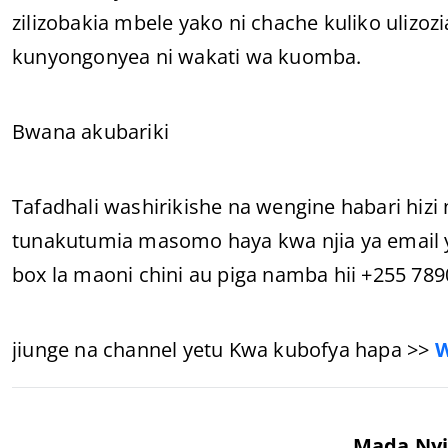
zilizobakia mbele yako ni chache kuliko ulizo
kunyongonyea ni wakati wa kuomba.
Bwana akubariki
Tafadhali washirikishe na wengine habari hiz
tunakutumia masomo haya kwa njia ya email
box la maoni chini au piga namba hii +255 78
jiunge na channel yetu Kwa kubofya hapa >>
Mada Nyi