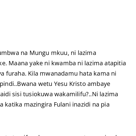
umbwa na Mungu mkuu, ni lazima
e. Maana yake ni kwamba ni lazima atapitia
di vya furaha. Kila mwanadamu hata kama ni
ipindi..Bwana wetu Yesu Kristo ambaye
 zaidi sisi tusiokuwa wakamilifu?..Ni lazima
 katika mazingira Fulani inazidi na pia