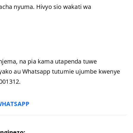
ziacha nyuma. Hivyo sio wakati wa
i njema, na pia kama utapenda tuwe
 yako au Whatsapp tutumie ujumbe kwenye
9001312.
WHATSAPP
nginezo: