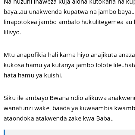
Na huzuni inaweza kuja aidha kutokana na ku
baya..au unakwenda kupatwa na jambo baya…a
linapotokea jambo ambalo hukulitegemea au h
lilivyo.
Mtu anapofikia hali kama hiyo anajikuta ana
kukosa hamu ya kufanya jambo lolote lile..ha
hata hamu ya kuishi.
Siku ile ambayo Bwana ndio alikuwa anakwend
wanafunzi wake, baada ya kuwaambia kwamba
ataondoka atakwenda zake kwa Baba..