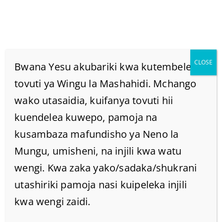
CLOSE
Bwana Yesu akubariki kwa kutembelea
tovuti ya Wingu la Mashahidi. Mchango
wako utasaidia, kuifanya tovuti hii
FAHAMU JINSI KRISTO
kuendelea kuwepo, pamoja na
ANAVYOPONYA WATU
kusambaza mafundisho ya Neno la
Mungu, umisheni, na injili kwa watu
ROHO.
wengi. Kwa zaka yako/sadaka/shukrani
utashiriki pamoja nasi kuipeleka injili
Home
/
Home
/
kwa wengi zaidi.
FAHAMU JINSI KRISTO ANAVYOPONYA WATU ROHO.