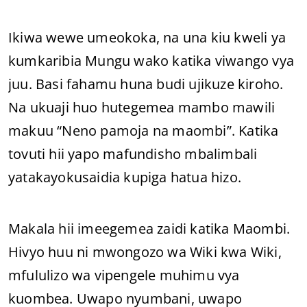
Ikiwa wewe umeokoka, na una kiu kweli ya
kumkaribia Mungu wako katika viwango vya
juu. Basi fahamu huna budi ujikuze kiroho.
Na ukuaji huo hutegemea mambo mawili
makuu “Neno pamoja na maombi”. Katika
tovuti hii yapo mafundisho mbalimbali
yatakayokusaidia kupiga hatua hizo.
Makala hii imeegemea zaidi katika Maombi.
Hivyo huu ni mwongozo wa Wiki kwa Wiki,
mfululizo wa vipengele muhimu vya
kuombea. Uwapo nyumbani, uwapo