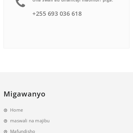
+255 693 036 618
Migawanyo
Home
maswali na majibu
Mafundisho