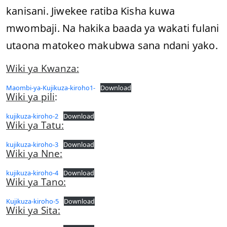
kanisani. Jiwekee ratiba Kisha kuwa
mwombaji. Na hakika baada ya wakati fulani
utaona matokeo makubwa sana ndani yako.
Wiki ya Kwanza:
Maombi-ya-Kujikuza-kiroho1-
Download
Wiki ya pili
:
kujikuza-kiroho-2
Download
Wiki ya Tatu:
kujikuza-kiroho-3
Download
Wiki ya Nne:
kujikuza-kiroho-4
Download
Wiki ya Tano:
Kujikuza-kiroho-5
Download
Wiki ya Sita: