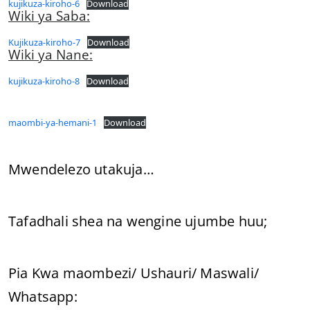
kujikuza-kiroho-6
Download
Wiki ya Saba:
Kujikuza-kiroho-7
Download
Wiki ya Nane:
kujikuza-kiroho-8
Download
maombi-ya-hemani-1
Download
Mwendelezo utakuja…
Tafadhali shea na wengine ujumbe huu;
Pia Kwa maombezi/ Ushauri/ Maswali/
Whatsapp: