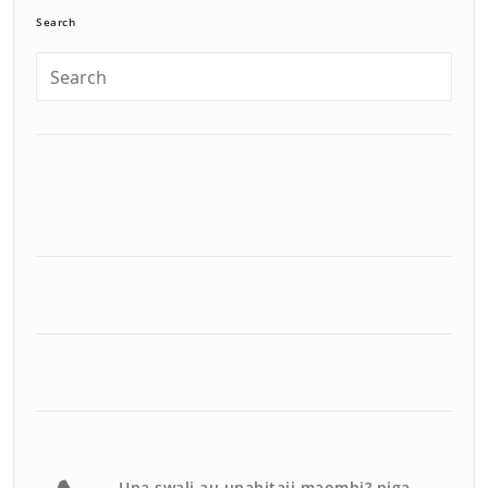
Search
Una swali au unahitaji maombi? piga.