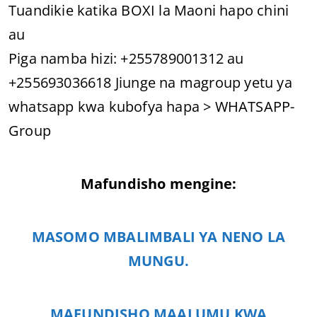
Tuandikie katika BOXI la Maoni hapo chini
au
Piga namba hizi: +255789001312 au
+255693036618 Jiunge na magroup yetu ya
whatsapp kwa kubofya hapa > WHATSAPP-
Group
Mafundisho mengine:
MASOMO MBALIMBALI YA NENO LA
MUNGU.
MAFUNDISHO MAALUMU KWA