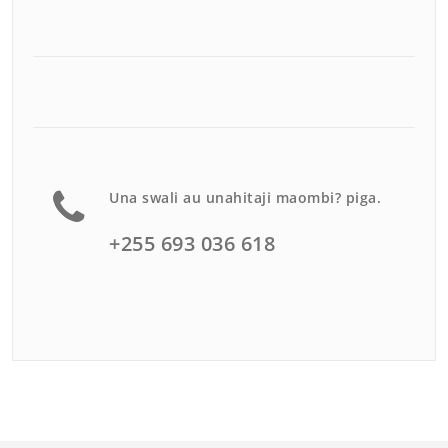
Una swali au unahitaji maombi? piga.
+255 693 036 618