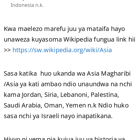
Indonesia n.k.
Kwa maelezo marefu juu ya mataifa hayo
unaweza kuyasoma Wikipedia fungua link hii
>>
https://sw.wikipedia.org/wiki/Asia
Sasa katika huo ukanda wa Asia Magharibi
/Asia ya kati ambao ndio unaundwa na nchi
kama Jordan, Siria, Lebanoni, Palestina,
Saudi Arabia, Oman, Yemen n.k Ndio huko
sasa nchi ya Israeli nayo inapatikana.
Hivyo ni vema pia kujua juu ya historia ya