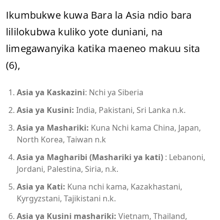
Ikumbukwe kuwa Bara la Asia ndio bara
lililokubwa kuliko yote duniani, na
limegawanyika katika maeneo makuu sita
(6),
Asia ya Kaskazini
: Nchi ya Siberia
Asia ya Kusini:
India, Pakistani, Sri Lanka n.k.
Asia ya Mashariki:
Kuna Nchi kama China, Japan,
North Korea, Taiwan n.k
Asia ya Magharibi (Mashariki ya kati)
: Lebanoni,
Jordani, Palestina, Siria, n.k.
Asia ya Kati:
Kuna nchi kama, Kazakhastani,
Kyrgyzstani, Tajikistani n.k.
Asia ya Kusini mashariki:
Vietnam, Thailand,