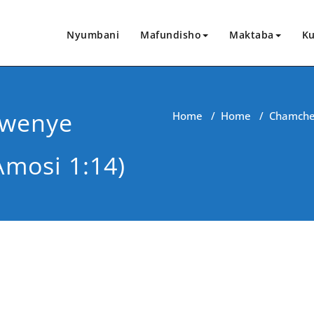
Nyumbani
Mafundisho
Maktaba
Ku
Kwenye
Home
/
Home
/
Chamchel
Amosi 1:14)