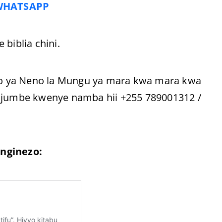
WHATSAPP
iblia chini.
o ya Neno la Mungu ya mara kwa mara kwa
 ujumbe kwenye namba hii +255 789001312 /
nginezo: