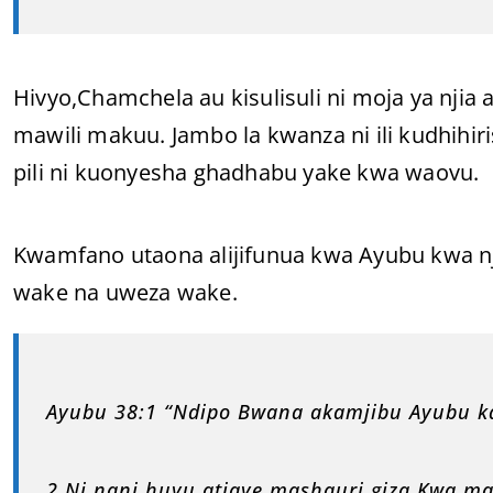
Hivyo,Chamchela au kisulisuli ni moja ya nj
mawili makuu. Jambo la kwanza ni ili kudhih
pili ni kuonyesha ghadhabu yake kwa waovu.
Kwamfano utaona alijifunua kwa Ayubu kwa nj
wake na uweza wake.
Ayubu 38:1 “Ndipo Bwana akamjibu Ayubu kat
2 Ni nani huyu atiaye mashauri giza Kwa ma