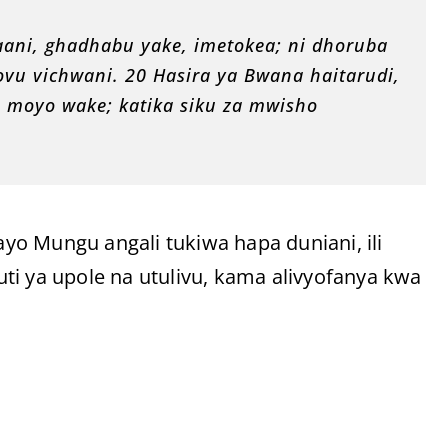
aani, ghadhabu yake, imetokea; ni dhoruba
ovu vichwani. 20 Hasira ya Bwana haitarudi,
 moyo wake; katika siku za mwisho
o Mungu angali tukiwa hapa duniani, ili
ti ya upole na utulivu, kama alivyofanya kwa