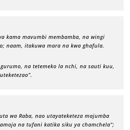
akuwa kama mavumbi membamba, na wingi
o; naam, itakuwa mara na kwa ghafula.
gurumo, na tetemeko la nchi, na sauti kuu,
uteketezao”.
kuta wa Raba, nao utayateketeza majumba
pamoja na tufani katika siku ya chamchela”;