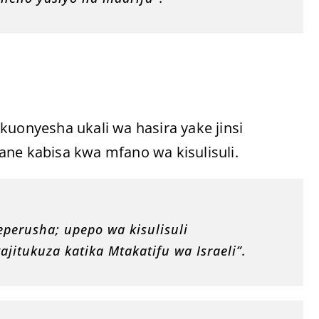
, kuonyesha ukali wa hasira yake jinsi
e kabisa kwa mfano wa kisulisuli.
perusha; upepo wa kisulisuli
itukuza katika Mtakatifu wa Israeli”.