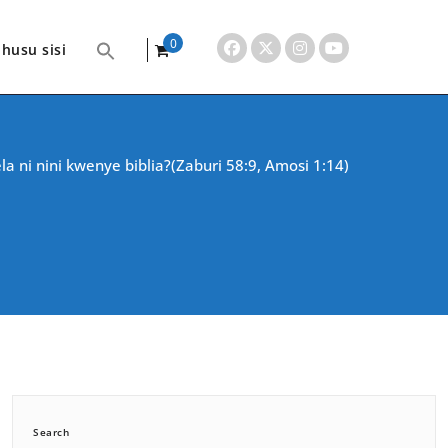
0
husu sisi
items
a ni nini kwenye biblia?(Zaburi 58:9, Amosi 1:14)
Search