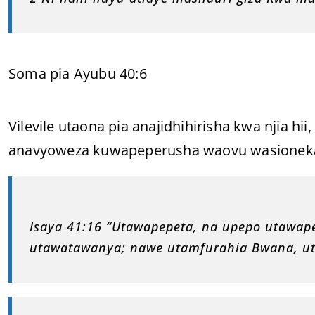
Soma pia Ayubu 40:6
Vilevile utaona pia anajidhihirisha kwa njia hii
anavyoweza kuwapeperusha waovu wasionekan
Isaya 41:16 “Utawapepeta, na upepo utawape
utawatawanya; nawe utamfurahia Bwana, utaj