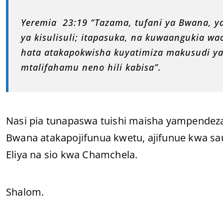
Yeremia 23:19 “Tazama, tufani ya Bwana, y
ya kisulisuli; itapasuka, na kuwaangukia wa
hata atakapokwisha kuyatimiza makusudi ya
mtalifahamu neno hili kabisa”.
Nasi pia tunapaswa tuishi maisha yampendezay
Bwana atakapojifunua kwetu, ajifunue kwa sau
Eliya na sio kwa Chamchela.
Shalom.