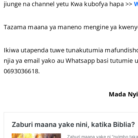
jiunge na channel yetu Kwa kubofya hapa >>
Tazama maana ya maneno mengine ya kwenye b
Ikiwa utapenda tuwe tunakutumia mafundish
njia ya email yako au Whatsapp basi tutumie
0693036618.
Mada Nyi