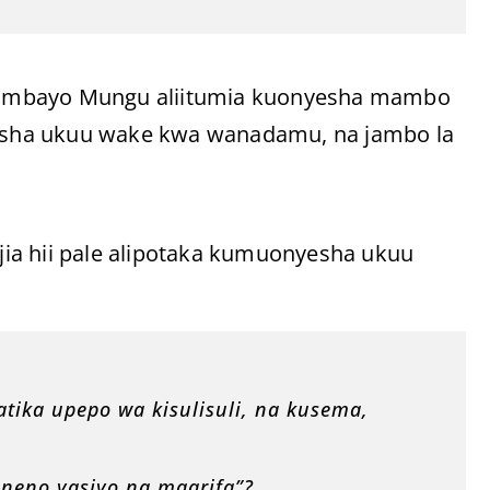
ia ambayo Mungu aliitumia kuonyesha mambo
irisha ukuu wake kwa wanadamu, na jambo la
ia hii pale alipotaka kumuonyesha ukuu
ika upepo wa kisulisuli, na kusema,
neno yasiyo na maarifa”?