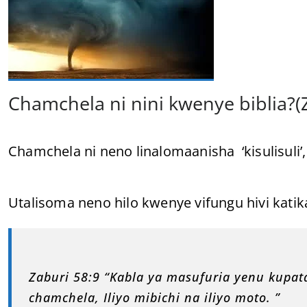
Chamchela ni nini kwenye biblia?(Z
Chamchela ni neno linalomaanisha ‘kisulisuli’,
Utalisoma neno hilo kwenye vifungu hivi katika
Zaburi 58:9 “Kabla ya masufuria yenu kupa
chamchela, Iliyo mibichi na iliyo moto. ”