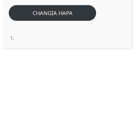
Home
/
Home
/
UTAKAPOKUWA MZEE, UTAINYOSHA MIKONO YAKO. NA
CHANGIA HAPA
MWINGINE ATAKUFUNGA