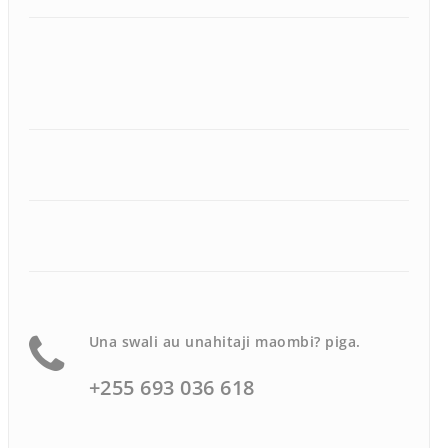
Una swali au unahitaji maombi? piga.
+255 693 036 618