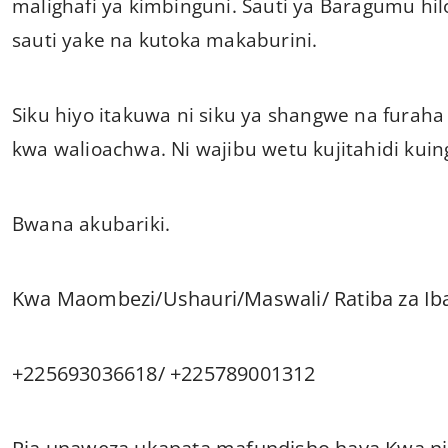
malighafi ya kimbinguni. Sauti ya Baragumu hi
sauti yake na kutoka makaburini.
Siku hiyo itakuwa ni siku ya shangwe na furaha i
kwa walioachwa. Ni wajibu wetu kujitahidi ku
Bwana akubariki.
Kwa Maombezi/Ushauri/Maswali/ Ratiba za Ib
+225693036618/ +225789001312