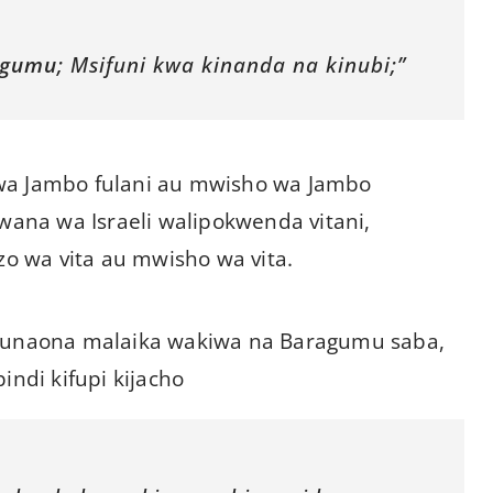
agumu
; Msifuni kwa kinanda na kinubi;”
 wa Jambo fulani au mwisho wa Jambo
 wana wa Israeli walipokwenda vitani,
 wa vita au mwisho wa vita.
 Tunaona malaika wakiwa na Baragumu saba,
di kifupi kijacho