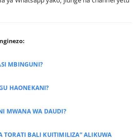
a ya Whatsapp yako, jiunge na channel yetu
nginezo:
ASI MBINGUNI?
GU HAONEKANI?
 NI MWANA WA DAUDI?
TORATI BALI KUITIMILIZA” ALIKUWA