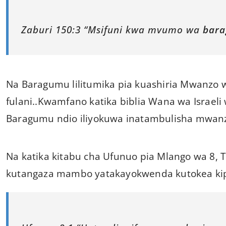
Zaburi 150:3 “Msifuni kwa mvumo wa
bar
Na Baragumu lilitumika pia kuashiria Mwanzo
fulani..Kwamfano katika biblia Wana wa Israeli
Baragumu ndio iliyokuwa inatambulisha mwanzo
Na katika kitabu cha Ufunuo pia Mlango wa 8,
kutangaza mambo yatakayokwenda kutokea kipin