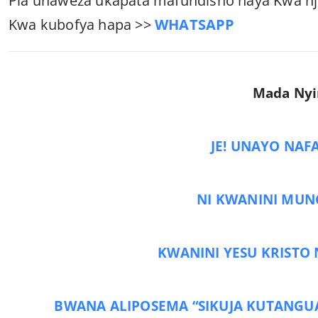
Pia unaweza ukapata mafundisho haya Kwa nji
Kwa kubofya hapa >>
WHATSAPP
Mada Nyi
JE! UNAYO NAF
NI KWANINI MUN
KWANINI YESU KRISTO
BWANA ALIPOSEMA “SIKUJA KUTANGUA 