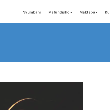
Nyumbani
Mafundisho
Maktaba
Kuh
ariki kwa kutembelea tovuti ya Wingu la Masha
kuifanya tovuti hii kuendelea kuwepo, pamoja 
no la Mungu, umisheni, na injili kwa watu wen
ani utashiriki pamoja nasi kuipeleka injili kwa 
CHANGIA HAPA