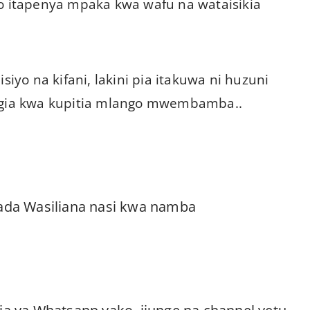
lo itapenya mpaka kwa wafu na wataisikia
siyo na kifani, lakini pia itakuwa ni huzuni
ingia kwa kupitia mlango mwembamba..
ada Wasiliana nasi kwa namba