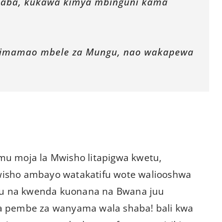
 saba, kukawa kimya mbinguni kama
simamao mbele za Mungu, nao wakapewa
gumu moja la Mwisho litapigwa kwetu,
wisho ambayo watakatifu wote waliooshwa
u na kwenda kuonana na Bwana juu
a pembe za wanyama wala shaba! bali kwa