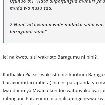
Ufunuo 8:1 “Hata alipoifungua muhuri ya
muda wa nusu saa.
2 Nami nikawaona wale malaika saba wa
baragumu saba”.
Je! na kwetu sisi wakristo Baragumu ni nini?.
Kadhalika Pia sisi wakristo hivi karibuni Bara
baragumu(tarumbeta) hilo ni parapanda ya m
kwa damu ya Mwana kondoo watanyakuliwa ju
mbinguni. Baragumu hilo halijatengenezwa kw