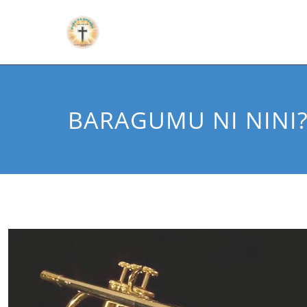
Bwana Yesu akub
BARAGUMU NI NINI?
wako utasaidia, 
mafundisho ya Ne
yako/sadaka/shukr