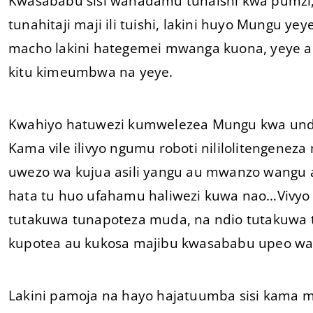
Kwasababu sisi wanadamu tunaishi kwa pumzi, 
tunahitaji maji ili tuishi, lakini huyo Mungu y
macho lakini hategemei mwanga kuona, yeye an
kitu kimeumbwa na yeye.
Kwahiyo hatuwezi kumwelezea Mungu kwa undani
Kama vile ilivyo ngumu roboti nililolitengene
uwezo wa kujua asili yangu au mwanzo wangu 
hata tu huo ufahamu haliwezi kuwa nao…Vivy
tutakuwa tunapoteza muda, na ndio tutakuwa 
kupotea au kukosa majibu kwasababu upeo wak
Lakini pamoja na hayo hajatuumba sisi kama 