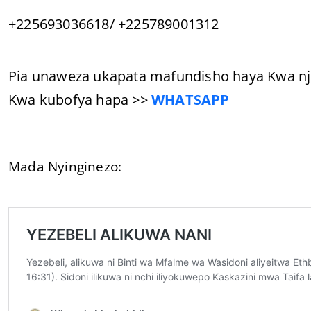
+225693036618/ +225789001312
Pia unaweza ukapata mafundisho haya Kwa nji
Kwa kubofya hapa >>
WHATSAPP
Mada Nyinginezo: