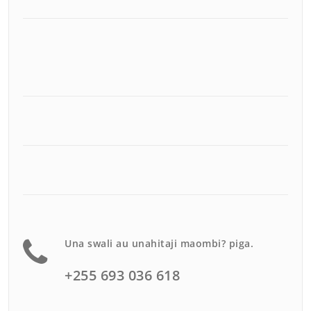
Una swali au unahitaji maombi? piga.
+255 693 036 618