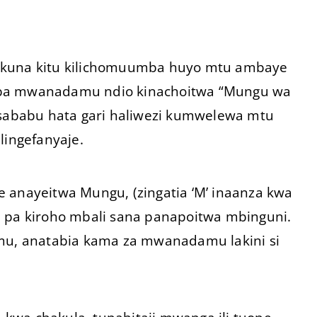
a kuna kitu kilichomuumba huyo mtu ambaye
mba mwanadamu ndio kinachoitwa “Mungu wa
ababu hata gari haliwezi kumwelewa mtu
lingefanyaje.
nayeitwa Mungu, (zingatia ‘M’ inaanza kwa
i pa kiroho mbali sana panapoitwa mbinguni.
u, anatabia kama za mwanadamu lakini si