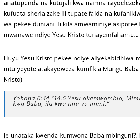
anatupenda na kutujali kwa namna isiyoelezeka
kufuata sheria zake ili tupate faida na kufani
wa pekee duniani ili kila amwaminiye asipotee 
mwanawe ndiye Yesu Kristo tunayemfahamu…
Huyu Yesu Kristo pekee ndiye aliyekabidhiwa 
mtu yeyote atakayeweza kumfikia Mungu Baba 
Kristo)
Yohana 6:44 “14.6 Yesu akamwambia, Mimi n
kwa Baba, ila kwa njia ya mimi.”
Je unataka kwenda kumwona Baba mbinguni?