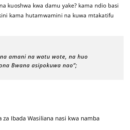
 na kuoshwa kwa damu yake? kama ndio basi
kini kama hutamwamini na kuwa mtakatifu
 na amani na watu wote, na huo
ona Bwana asipokuwa nao”;
a za Ibada Wasiliana nasi kwa namba