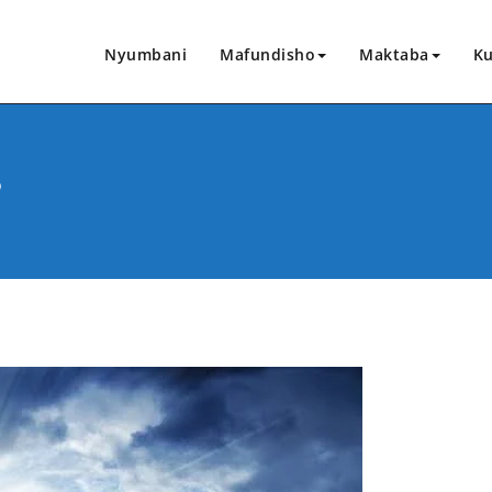
Nyumbani
Mafundisho
Maktaba
Ku
?