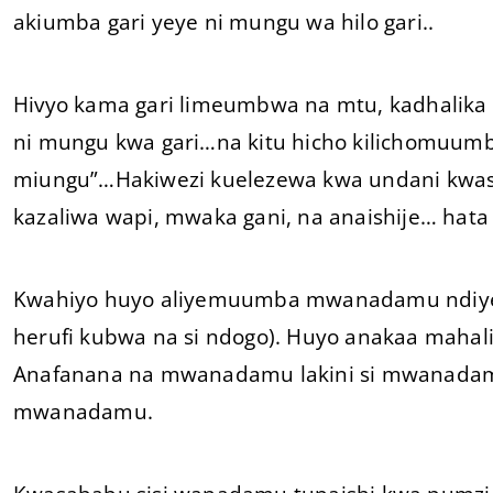
akiumba gari yeye ni mungu wa hilo gari..
Hivyo kama gari limeumbwa na mtu, kadhalik
ni mungu kwa gari…na kitu hicho kilichomuu
miungu”…Hakiwezi kuelezewa kwa undani kwas
kazaliwa wapi, mwaka gani, na anaishije… hata 
Kwahiyo huyo aliyemuumba mwanadamu ndiye a
herufi kubwa na si ndogo). Huyo anakaa mahal
Anafanana na mwanadamu lakini si mwanadam
mwanadamu.