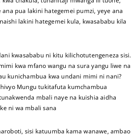
kwa chakula, tunahitaji mwanga ili tuone,
eye ana pua lakini hategemei pumzi, yeye ana
aishi lakini hategemei kula, kwasababu kila
 kwasababu ni kitu kilichotutengeneza sisi.
za mimi kwa mfano wangu na sura yangu liwe na
au kunichambua kwa undani mimi ni nani?
o hivyo Mungu tukitafuta kumchambua
tunakwenda mbali naye na kuishia aidha
e ni wa mbali sana
maroboti, sisi katuumba kama wanawe, ambao