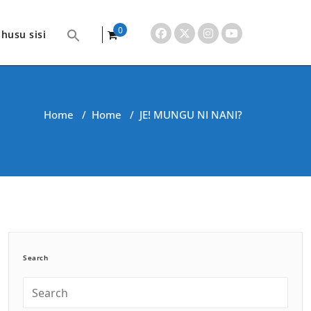
0
husu sisi
items
Home
/
Home
/
JE! MUNGU NI NANI?
Search