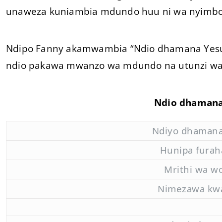
unaweza kuniambia mdundo huu ni wa nyimbo
Ndipo Fanny akamwambia “Ndio dhamana Yesu
ndio pakawa mwanzo wa mdundo na utunzi wa
Ndio dhamana
Ndiyo dhamana
Hunipa furah
Mrithi wa w
Nimezawa kw