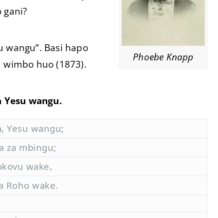
 gani?
 wangu”. Basi hapo
Phoebe Knapp
 wimbo huo (1873).
 Yesu wangu.
, Yesu wangu;
a za mbingu;
okovu wake,
a Roho wake.