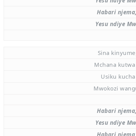
Yesu ndiye M
Habari njema,
Yesu ndiye M
Sina kinyume
Mchana kutwa
Usiku kucha
Mwokozi wangu
Habari njema,
Yesu ndiye M
Habari njema,