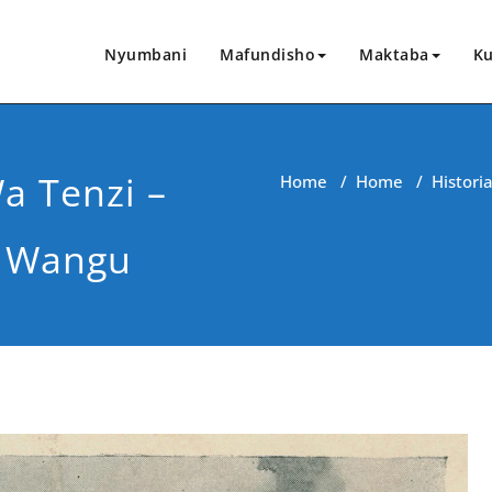
Nyumbani
Mafundisho
Maktaba
Ku
a Tenzi –
Home
/
Home
/
Histori
 Wangu