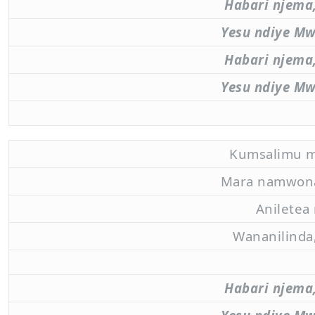
Habari njema,
Yesu ndiye M
Habari njema,
Yesu ndiye M
Kumsalimu 
Mara namwona
Aniletea 
Wananilinda,
Habari njema,