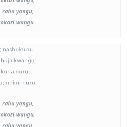
wokozi wangu,
 raha yangu,
wokozi wangu.
; nashukuru,
 huja kwangu;
 kuna nuru;
; ndimi nuru.
 raha yangu,
wokozi wangu,
 raha yangu,