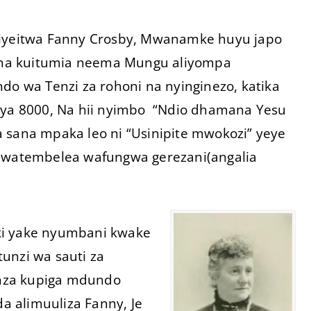
yeitwa Fanny Crosby, Mwanamke huyu japo
uacha kuitumia neema Mungu aliyompa
do wa Tenzi za rohoni na nyinginezo, katika
i ya 8000, Na hii nyimbo “Ndio dhamana Yesu
 sana mpaka leo ni “Usinipite mwokozi” yeye
mewatembelea wafungwa gerezani(angalia
ki yake nyumbani kwake
unzi wa sauti za
nza kupiga mdundo
 alimuuliza Fanny, Je