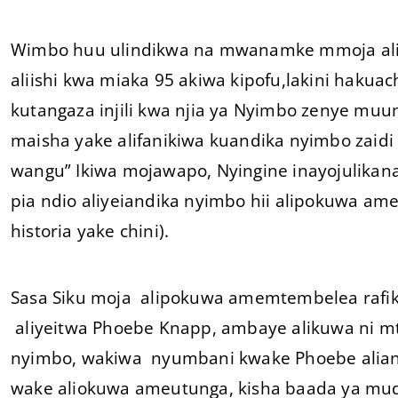
Wimbo huu ulindikwa na mwanamke mmoja ali
aliishi kwa miaka 95 akiwa kipofu,lakini hak
kutangaza injili kwa njia ya Nyimbo zenye muun
maisha yake alifanikiwa kuandika nyimbo zaid
wangu” Ikiwa mojawapo, Nyingine inayojulikana
pia ndio aliyeiandika nyimbo hii alipokuwa a
historia yake chini).
Sasa Siku moja alipokuwa amemtembelea rafi
aliyeitwa Phoebe Knapp, ambaye alikuwa ni mt
nyimbo, wakiwa nyumbani kwake Phoebe alia
wake aliokuwa ameutunga, kisha baada ya muda