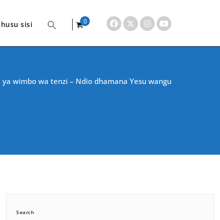
0
husu sisi
items
a ya wimbo wa tenzi – Ndio dhamana Yesu wangu
Search