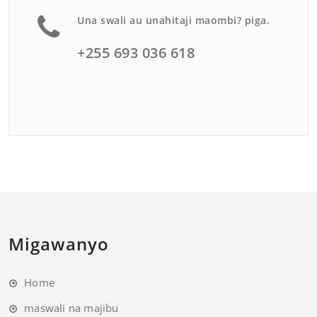
Una swali au unahitaji maombi? piga.
+255 693 036 618
Migawanyo
Home
maswali na majibu