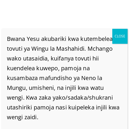
CLOSE
Bwana Yesu akubariki kwa kutembelea
tovuti ya Wingu la Mashahidi. Mchango
wako utasaidia, kuifanya tovuti hii
TATIZO LA VISIGINO
kuendelea kuwepo, pamoja na
KUUMA KIBIBLIA
kusambaza mafundisho ya Neno la
Mungu, umisheni, na injili kwa watu
Home
/
Uncategorized @sw-tz
/
wengi. Kwa zaka yako/sadaka/shukrani
TATIZO LA VISIGINO KUUMA KIBIBLIA
utashiriki pamoja nasi kuipeleka injili kwa
wengi zaidi.