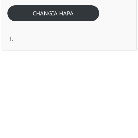
CHANGIA HAPA
TATIZO LA VISIGINO KUUMA
KIBIBLIA
Tatizo la visigino kuuma ni ishara ya nini