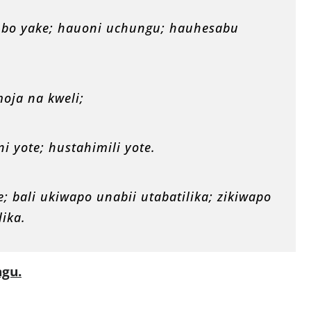
mbo yake; hauoni uchungu; hauhesabu
oja na kweli;
i yote; hustahimili yote.
 bali ukiwapo unabii utabatilika; zikiwapo
lika.
ngu.