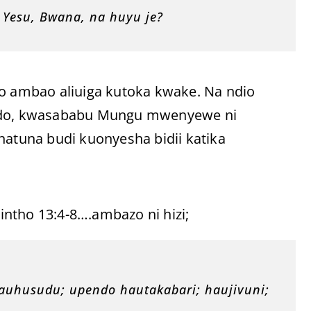
Yesu, Bwana, na huyu je?
do ambao aliuiga kutoka kwake. Na ndio
endo, kwasababu Mungu mwenyewe ni
hatuna budi kuonyesha bidii katika
ntho 13:4-8….ambazo ni hizi;
hauhusudu; upendo hautakabari; haujivuni;