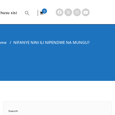
0
husu sisi
items
ome
/
NIFANYE NINI ILI NIPENDWE NA MUNGU?
Search