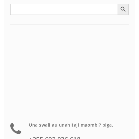
Search Button
Search
for:
Una swali au unahitaji maombi? piga.