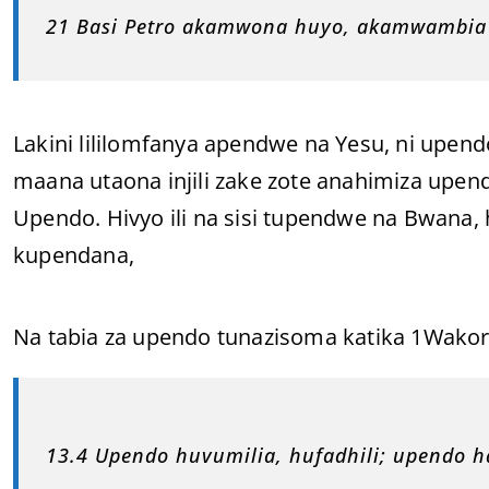
21 Basi Petro akamwona huyo, akamwambia 
Lakini lililomfanya apendwe na Yesu, ni upen
maana utaona injili zake zote anahimiza up
Upendo. Hivyo ili na sisi tupendwe na Bwana, 
kupendana,
Na tabia za upendo tunazisoma katika 1Wakori
13.4 Upendo huvumilia, hufadhili; upendo 