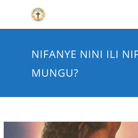
NIFANYE NINI ILI N
MUNGU?