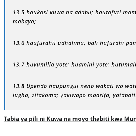
13.5 haukosi kuwa na adabu; hautafuti ma
mabaya;
13.6 haufurahii udhalimu, bali hufurahi pam
13.7 huvumilia yote; huamini yote; hutumain
13.8 Upendo haupungui neno wakati wo wote;
lugha, zitakoma; yakiwapo maarifa, yatabati
Tabia ya pili ni Kuwa na moyo thabiti kwa Mu