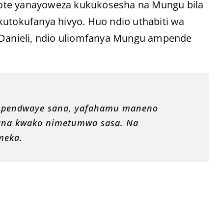
ote yanayoweza kukukosesha na Mungu bila
kutokufanya hivyo. Huo ndio uthabiti wa
anieli, ndio uliomfanya Mungu ampende
u upendwaye sana, yafahamu maneno
ana kwako nimetumwa sasa. Na
meka.