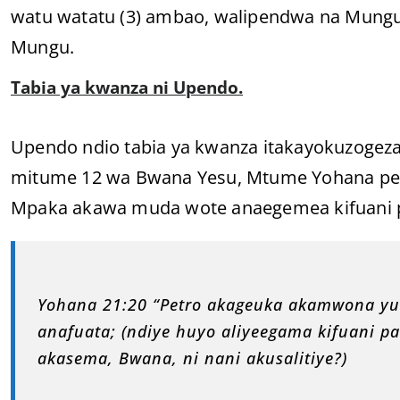
watu watatu (3) ambao, walipendwa na Mungu, 
Mungu.
Tabia ya kwanza ni Upendo.
Upendo ndio tabia ya kwanza itakayokuzogeza
mitume 12 wa Bwana Yesu, Mtume Yohana pek
Mpaka akawa muda wote anaegemea kifuani 
Yohana 21:20 “Petro akageuka akamwona yu
anafuata; (ndiye huyo aliyeegama kifuani pa
akasema, Bwana, ni nani akusalitiye?)