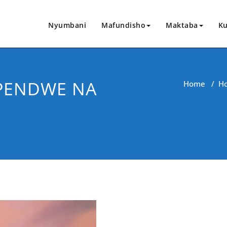
Nyumbani
Mafundisho
Maktaba
Ku
IPENDWE NA
Home
/
H
CHANGIA HAPA