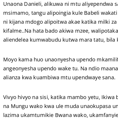
Unaona Danieli, alikuwa ni mtu aliyependwa 
msimamo, tangu alipoingia kule Babeli wakat
ni kijana mdogo alipoitwa akae katika milki za
kifalme..Na hata bado akiwa mzee, walipot
aliendelea kumwabudu kutwa mara tatu, bila 
Moyo kama huo unaonyesha upendo mkamilif
angeonyesha upendo wake tu. Na ndio maana D
alianza kwa kuambiwa mtu upendwaye sana.
Vivyo hivyo na sisi, katika mambo yetu, Ikiwa
na Mungu wako kwa ule muda unaokupasa um
lazima ukamtumikie Bwana wako, ukamfanyie 