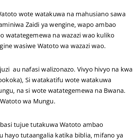
si Watoto wote watakuwa na mahusiano sawa
miniwa Zaidi ya wengine, wapo ambao
ao watategemewa na wazazi wao kuliko
engine wasiwe Watoto wa wazazi wao.
juzi au nafasi walizonazo. Vivyo hivyo na kwa
iookoka), Si watakatifu wote watakuwa
ungu, na si wote watategemewa na Bwana.
e Watoto wa Mungu.
basi tujue tutakuwa Watoto ambao
hayo tutaangalia katika biblia, mifano ya