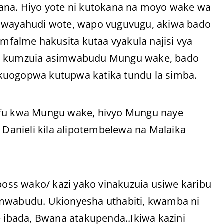
sana. Hiyo yote ni kutokana na moyo wake wa
i wayahudi wote, wapo vuguvugu, akiwa bado
 mfalme hakusita kutaa vyakula najisi vya
aka kumzuia asimwabudu Mungu wake, bado
kuogopwa kutupwa katika tundu la simba.
u kwa Mungu wake, hivyo Mungu naye
anieli kila alipotembelewa na Malaika
 boss wako/ kazi yako vinakuzuia usiwe karibu
wabudu. Ukionyesha uthabiti, kwamba ni
ibada, Bwana atakupenda..Ikiwa kazini