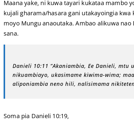
Maana yake, ni kuwa tayari kukataa mambo y
kujali gharama/hasara gani utakayoingia kwa 
moyo Mungu anaoutaka. Ambao alikuwa nao D
sana.
Danieli 10:11 “Akaniambia, Ee Danieli, mt
nikuambiayo, ukasimame kiwima-wima; ma
aliponiambia neno hili, nalisimama nikitete
Soma pia Danieli 10:19,