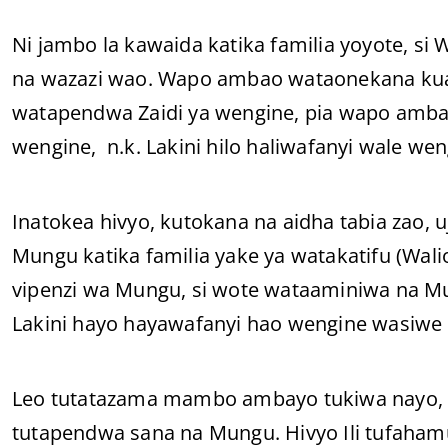
Ni jambo la kawaida katika familia yoyote, 
na wazazi wao. Wapo ambao wataonekana kua
watapendwa Zaidi ya wengine, pia wapo amb
wengine, n.k. Lakini hilo haliwafanyi wale w
Inatokea hivyo, kutokana na aidha tabia zao, u
Mungu katika familia yake ya watakatifu (Wal
vipenzi wa Mungu, si wote wataaminiwa na M
Lakini hayo hayawafanyi hao wengine wasiw
Leo tutatazama mambo ambayo tukiwa nayo, 
tutapendwa sana na Mungu. Hivyo Ili tufahamu 