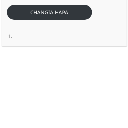
CHANGIA HAPA
JE YESU AMEJIAMINISHA
KWAKO?