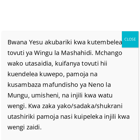
CLOSE
Bwana Yesu akubariki kwa kutembelea
tovuti ya Wingu la Mashahidi. Mchango
wako utasaidia, kuifanya tovuti hii
JE YESU
kuendelea kuwepo, pamoja na
AMEJIAMINISHA
kusambaza mafundisho ya Neno la
Mungu, umisheni, na injili kwa watu
KWAKO?
wengi. Kwa zaka yako/sadaka/shukrani
utashiriki pamoja nasi kuipeleka injili kwa
Home
/
Home
/
JE YESU AMEJIAMINISHA KWAKO?
wengi zaidi.