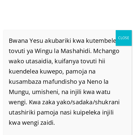
CLOSE
Bwana Yesu akubariki kwa kutembelea
tovuti ya Wingu la Mashahidi. Mchango
wako utasaidia, kuifanya tovuti hii
JE NI YESU YUPI UNAYE?
kuendelea kuwepo, pamoja na
WA KIDINI AU WA
kusambaza mafundisho ya Neno la
Mungu, umisheni, na injili kwa watu
UFUNUO!
wengi. Kwa zaka yako/sadaka/shukrani
utashiriki pamoja nasi kuipeleka injili
Home
/
Home
/
kwa wengi zaidi.
JE NI YESU YUPI UNAYE? WA KIDINI AU WA UFUNUO!