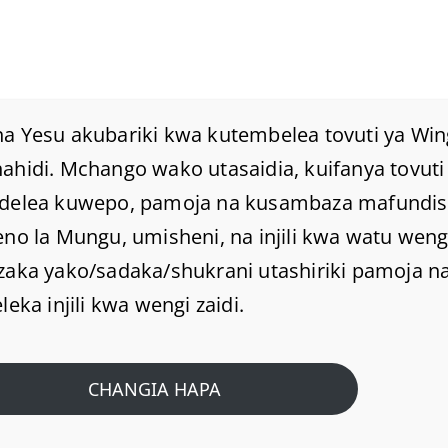
a Yesu akubariki kwa kutembelea tovuti ya Win
hidi. Mchango wako utasaidia, kuifanya tovuti 
delea kuwepo, pamoja na kusambaza mafundi
Mego Ni Nini Kama
no la Mungu, umisheni, na injili kwa watu weng
Tunavyosoma Katika
zaka yako/sadaka/shukrani utashiriki pamoja na
leka injili kwa wengi zaidi.
Biblia? (Mithali 17:1)
CHANGIA HAPA
Home
/
Home
/
Mego ni nini kama tunavyosoma katika biblia? (Mithali
17:1)