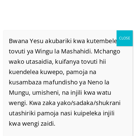
CLOSE
Bwana Yesu akubariki kwa kutembelea
tovuti ya Wingu la Mashahidi. Mchango
wako utasaidia, kuifanya tovuti hii
NINYI AKINA BABA
kuendelea kuwepo, pamoja na
MSIWACHOKOZE
kusambaza mafundisho ya Neno la
Mungu, umisheni, na injili kwa watu
WATOTO WENU
wengi. Kwa zaka yako/sadaka/shukrani
utashiriki pamoja nasi kuipeleka injili
Home
/
Home
/
kwa wengi zaidi.
NINYI AKINA BABA MSIWACHOKOZE WATOTO WENU