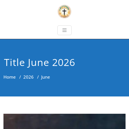
Title June 2026
Home
/
2026
/
June