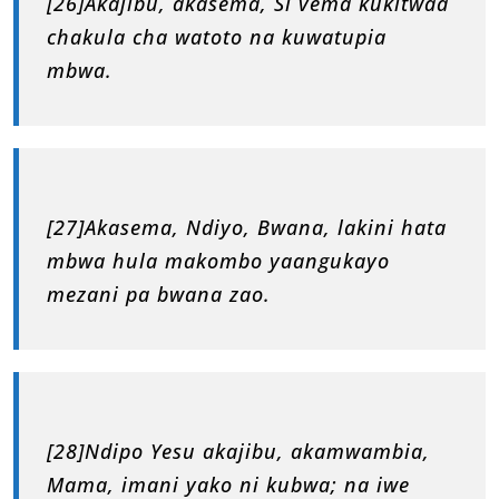
[26]Akajibu, akasema, Si vema kukitwaa
chakula cha watoto na kuwatupia
mbwa.
[27]Akasema, Ndiyo, Bwana, lakini hata
mbwa hula makombo yaangukayo
mezani pa bwana zao.
[28]Ndipo Yesu akajibu, akamwambia,
Mama, imani yako ni kubwa; na iwe