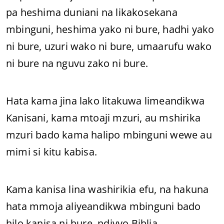
pa heshima duniani na likakosekana
mbinguni, heshima yako ni bure, hadhi yako
ni bure, uzuri wako ni bure, umaarufu wako
ni bure na nguvu zako ni bure.
Hata kama jina lako litakuwa limeandikwa
Kanisani, kama mtoaji mzuri, au mshirika
mzuri bado kama halipo mbinguni wewe au
mimi si kitu kabisa.
Kama kanisa lina washirikia efu, na hakuna
hata mmoja aliyeandikwa mbinguni bado
hilo kanisa ni bure, ndivyo Biblia