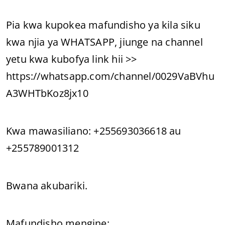
Pia kwa kupokea mafundisho ya kila siku
kwa njia ya WHATSAPP, jiunge na channel
yetu kwa kubofya link hii >>
https://whatsapp.com/channel/0029VaBVhu
A3WHTbKoz8jx10
Kwa mawasiliano: +255693036618 au
+255789001312
Bwana akubariki.
Mafundisho mengine: