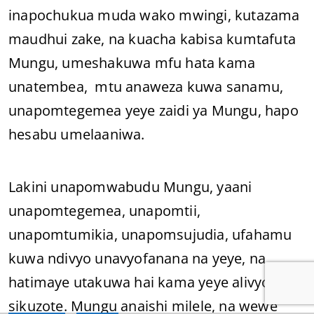
inapochukua muda wako mwingi, kutazama
maudhui zake, na kuacha kabisa kumtafuta
Mungu, umeshakuwa mfu hata kama
unatembea, mtu anaweza kuwa sanamu,
unapomtegemea yeye zaidi ya Mungu, hapo
hesabu umelaaniwa.
Lakini unapomwabudu Mungu, yaani
unapomtegemea, unapomtii,
unapomtumikia, unapomsujudia, ufahamu
kuwa ndivyo unavyofanana na yeye, na
hatimaye utakuwa hai kama yeye alivyo hai,
sikuzote. Mungu anaishi milele, na wewe