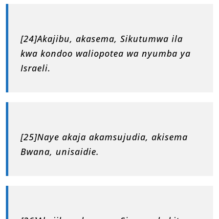
[24]Akajibu, akasema, Sikutumwa ila
kwa kondoo waliopotea wa nyumba ya
Israeli.
[25]Naye akaja akamsujudia, akisema
Bwana, unisaidie.