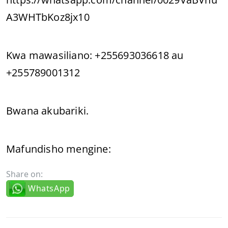
A3WHTbKoz8jx10
Kwa mawasiliano: +255693036618 au
+255789001312
Bwana akubariki.
Mafundisho mengine:
Share on:
WhatsApp