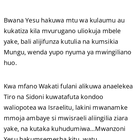
Bwana Yesu hakuwa mtu wa kulaumu au
kukatiza kila mvurugano uliokuja mbele
yake, bali alijifunza kutulia na kumsikia
Mungu, wenda yupo nyuma ya mwingiliano
huo.
Kwa mfano Wakati fulani alikuwa anaelekea
Tiro na Sidoni kuwatafuta kondoo
waliopotea wa Israelitu, lakini mwanamke
mmoja ambaye si mwisraeli aliingilia ziara
yake, na kutaka kuhudumiwa…Mwanzoni
Yesu hakumsemesha kitu, watu