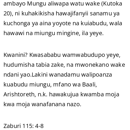
ambayo Mungu aliwapa watu wake (Kutoka
20), ni kuhakikisha hawajifanyii sanamu ya
kuchonga ya aina yoyote na kuiabudu, wala
hawawi na miungu mingine, ila yeye.
Kwanini? Kwasababu wamwabudupo yeye,
hudumisha tabia zake, na mwonekano wake
ndani yao.Lakini wanadamu walipoanza
kuabudu miungu, mfano wa Baali,
Arishtoreth, n.k. hawakujua kwamba moja
kwa moja wanafanana nazo.
Zaburi 115: 4-8