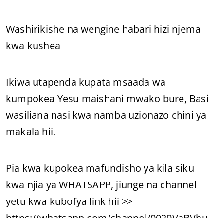
Washirikishe na wengine habari hizi njema
kwa kushea
Ikiwa utapenda kupata msaada wa
kumpokea Yesu maishani mwako bure, Basi
wasiliana nasi kwa namba uzionazo chini ya
makala hii.
Pia kwa kupokea mafundisho ya kila siku
kwa njia ya WHATSAPP, jiunge na channel
yetu kwa kubofya link hii >>
https://whatsapp.com/channel/0029VaBVhu