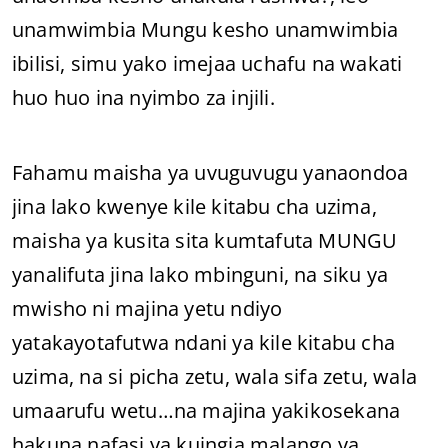
unamwimbia Mungu kesho unamwimbia
ibilisi, simu yako imejaa uchafu na wakati
huo huo ina nyimbo za injili.
Fahamu maisha ya uvuguvugu yanaondoa
jina lako kwenye kile kitabu cha uzima,
maisha ya kusita sita kumtafuta MUNGU
yanalifuta jina lako mbinguni, na siku ya
mwisho ni majina yetu ndiyo
yatakayotafutwa ndani ya kile kitabu cha
uzima, na si picha zetu, wala sifa zetu, wala
umaarufu wetu…na majina yakikosekana
hakuna nafasi ya kuingia malango ya