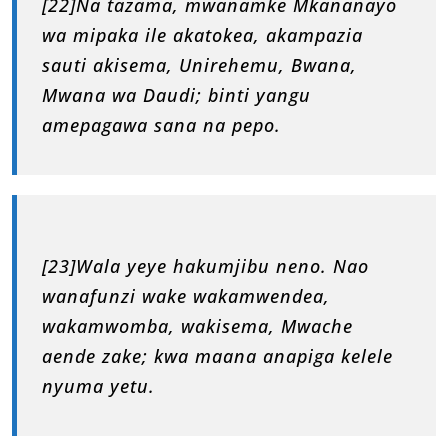
[22]Na tazama, mwanamke Mkananayo
wa mipaka ile akatokea, akampazia
sauti akisema, Unirehemu, Bwana,
Mwana wa Daudi; binti yangu
amepagawa sana na pepo.
[23]Wala yeye hakumjibu neno. Nao
wanafunzi wake wakamwendea,
wakamwomba, wakisema, Mwache
aende zake; kwa maana anapiga kelele
nyuma yetu.