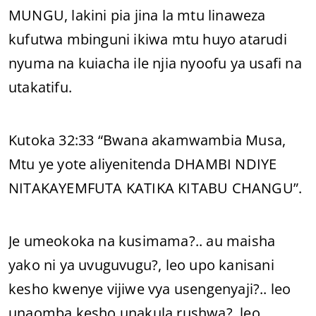
MUNGU, lakini pia jina la mtu linaweza
kufutwa mbinguni ikiwa mtu huyo atarudi
nyuma na kuiacha ile njia nyoofu ya usafi na
utakatifu.
Kutoka 32:33 “Bwana akamwambia Musa,
Mtu ye yote aliyenitenda DHAMBI NDIYE
NITAKAYEMFUTA KATIKA KITABU CHANGU”.
Je umeokoka na kusimama?.. au maisha
yako ni ya uvuguvugu?, leo upo kanisani
kesho kwenye vijiwe vya usengenyaji?.. leo
unaomba kesho unakula rushwa?, leo