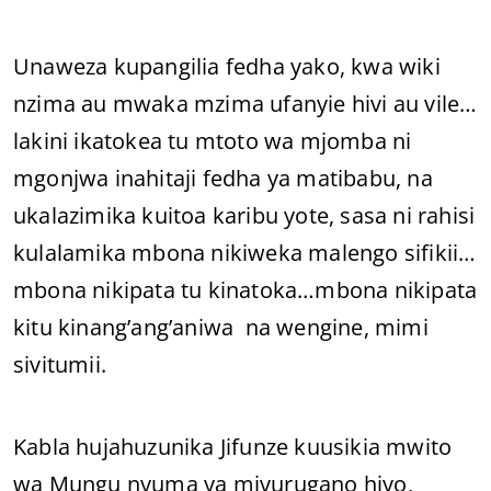
Unaweza kupangilia fedha yako, kwa wiki
nzima au mwaka mzima ufanyie hivi au vile…
lakini ikatokea tu mtoto wa mjomba ni
mgonjwa inahitaji fedha ya matibabu, na
ukalazimika kuitoa karibu yote, sasa ni rahisi
kulalamika mbona nikiweka malengo sifikii…
mbona nikipata tu kinatoka…mbona nikipata
kitu kinang’ang’aniwa na wengine, mimi
sivitumii.
Kabla hujahuzunika Jifunze kuusikia mwito
wa Mungu nyuma ya mivurugano hiyo,