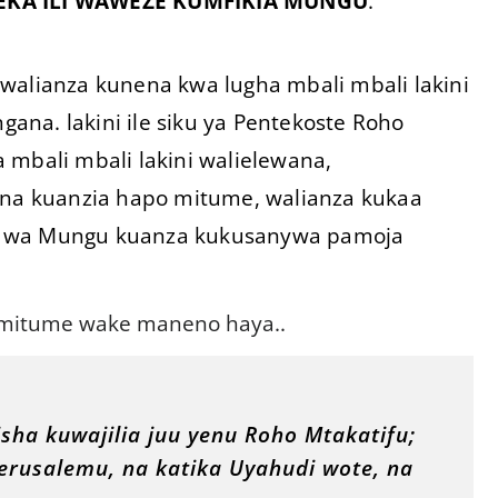
KA ILI WAWEZE KUMFIKIA MUNGU
.
walianza kunena kwa lugha mbali mbali lakini
na. lakini ile siku ya Pentekoste Roho
 mbali mbali lakini walielewana,
a kuanzia hapo mitume, walianza kukaa
to wa Mungu kuanza kukusanywa pamoja
 mitume wake maneno haya..
sha kuwajilia juu yenu Roho Mtakatifu;
rusalemu, na katika Uyahudi wote, na