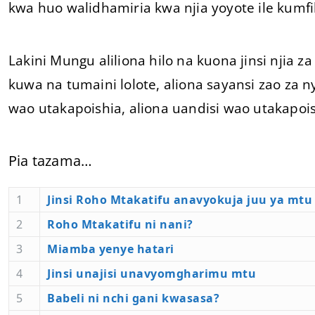
kwa huo walidhamiria kwa njia yoyote ile kum
Lakini Mungu aliliona hilo na kuona jinsi njia
kuwa na tumaini lolote, aliona sayansi zao za 
wao utakapoishia, aliona uandisi wao utakapois
Pia tazama…
1
Jinsi Roho Mtakatifu anavyokuja juu ya mtu
2
Roho Mtakatifu ni nani?
3
Miamba yenye hatari
4
Jinsi unajisi unavyomgharimu mtu
5
Babeli ni nchi gani kwasasa?