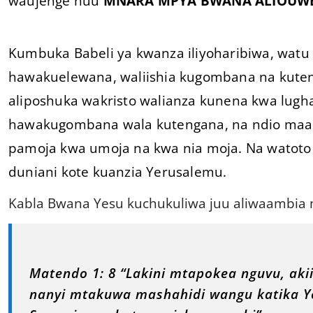
waujenge huu
MNARA MPYA BWANA ALIOUWE
Kumbuka Babeli ya kwanza iliyoharibiwa, watu 
hawakuelewana, waliishia kugombana na kutenga
aliposhuka wakristo walianza kunena kwa lugha
hawakugombana wala kutengana, na ndio maan
pamoja kwa umoja na kwa nia moja. Na wato
duniani kote kuanzia Yerusalemu.
Kabla Bwana Yesu kuchukuliwa juu aliwaambia
Matendo 1: 8 “Lakini mtapokea nguvu, akii
nanyi mtakuwa mashahidi wangu katika Ye