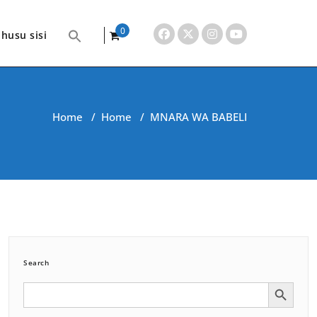
0
husu sisi
items
Home
/
Home
/
MNARA WA BABELI
Search
Search Button
Search
for: