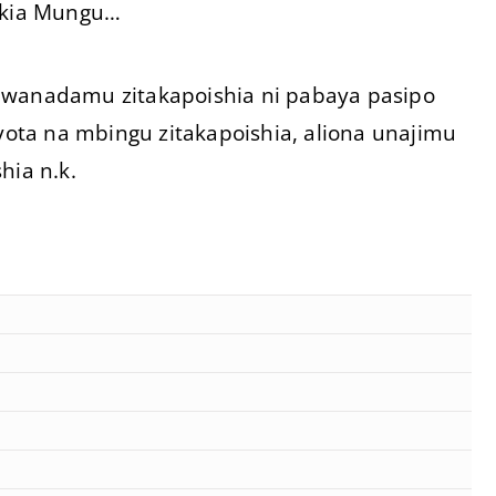
fikia Mungu…
 za wanadamu zitakapoishia ni pabaya pasipo
nyota na mbingu zitakapoishia, aliona unajimu
hia n.k.