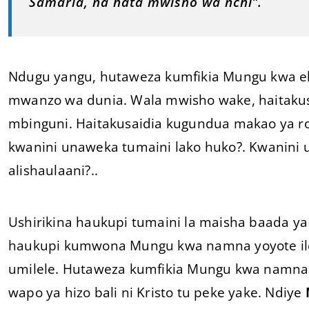
Samaria, na hata mwisho wa nchi”.
Ndugu yangu, hutaweza kumfikia Mungu kwa eli
mwanzo wa dunia. Wala mwisho wake, haitakus
mbinguni. Haitakusaidia kugundua makao ya roh
kwanini unaweka tumaini lako huko?.
Kwanini 
alishaulaani?..
Ushirikina haukupi tumaini la maisha baada ya 
haukupi kumwona Mungu kwa namna yoyote ile
umilele. Hutaweza kumfikia Mungu kwa namna h
wapo ya hizo bali ni Kristo tu peke yake. Ndiye