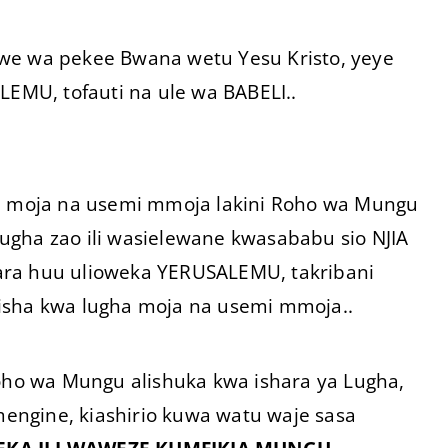
we wa pekee Bwana wetu Yesu Kristo, yeye
EMU, tofauti na ule wa BABELI..
ha moja na usemi mmoja lakini Roho wa Mungu
ugha zao ili wasielewane kwasababu sio NJIA
ara huu ulioweka YERUSALEMU, takribani
isha kwa lugha moja na usemi mmoja..
Roho wa Mungu alishuka kwa ishara ya Lugha,
ngine, kiashirio kuwa watu waje sasa