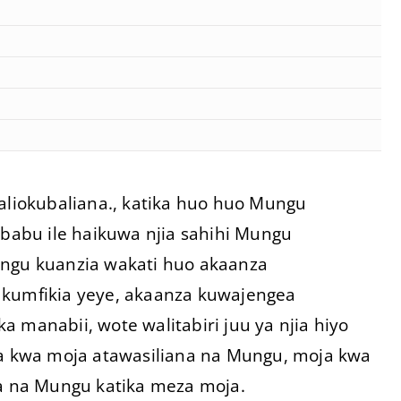
waliokubaliana., katika huo huo Mungu
abu ile haikuwa njia sahihi Mungu
ungu kuanzia wakati huo akaanza
 kumfikia yeye, akaanza kuwajengea
 manabii, wote walitabiri juu ya njia hiyo
 kwa moja atawasiliana na Mungu, moja kwa
 na Mungu katika meza moja.