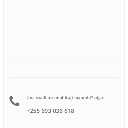
Una swali au unahitaji maombi? piga.
+255 693 036 618