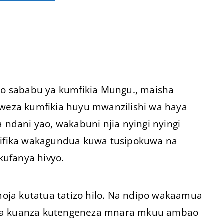
o sababu ya kumfikia Mungu., maisha
eza kumfikia huyu mwanzilishi wa haya
 ndani yao, wakabuni njia nyingi nyingi
i ulifika wakagundua kuwa tusipokuwa na
ufanya hivyo.
ja kutatua tatizo hilo. Na ndipo wakaamua
 na kuanza kutengeneza mnara mkuu ambao