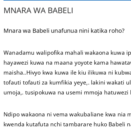
MNARA WA BABELI
Mnara wa Babeli unafunua nini katika roho?
Wanadamu walipofika mahali wakaona kuwa ip
hayawezi kuwa na maana yoyote kama hawataw
maisha..Hivyo kwa kuwa ile kiu ilikuwa ni kubwa
tofauti tofauti za kumfikia yeye,. lakini wakat
umoja,. tusipokuwa na usemi mmoja hatuwezi k
Ndipo wakaona ni vema wakubaliane kwa nia mo
kwenda kutafuta nchi tambarare huko Babeli