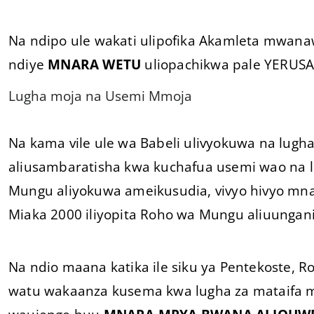
Na ndipo ule wakati ulipofika Akamleta mwana
ndiye
MNARA WETU
uliopachikwa pale YERUSAL
Lugha moja na Usemi Mmoja
Na kama vile ule wa Babeli ulivyokuwa na lug
aliusambaratisha kwa kuchafua usemi wao na l
Mungu aliyokuwa ameikusudia, vivyo hivyo mn
Miaka 2000 iliyopita Roho wa Mungu aliuungan
Na ndio maana katika ile siku ya Pentekoste, 
watu wakaanza kusema kwa lugha za mataifa me