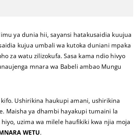
mu ya dunia hii, sayansi hatakusaidia kuujua
aidia kujua umbali wa kutoka duniani mpaka
o za watu zilizokufa. Sasa kama ndio hivyo
unaujenga mnara wa Babeli ambao Mungu
kifo. Ushirikina haukupi amani, ushirikina
. Maisha ya dhambi hayakupi tumaini la
iyo, uzima wa milele haufikiki kwa njia moja
MNARA WETU
.