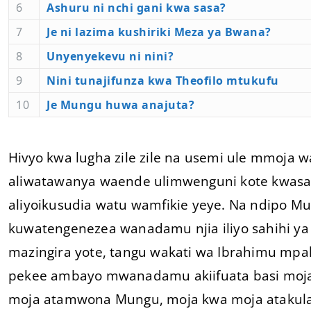
6
Ashuru ni nchi gani kwa sasa?
7
Je ni lazima kushiriki Meza ya Bwana?
8
Unyenyekevu ni nini?
9
Nini tunajifunza kwa Theofilo mtukufu
10
Je Mungu huwa anajuta?
Hivyo kwa lugha zile zile na usemi ule mmoja 
aliwatawanya waende ulimwenguni kote kwasab
aliyoikusudia watu wamfikie yeye. Na ndipo M
kuwatengenezea wanadamu njia iliyo sahihi ya
mazingira yote, tangu wakati wa Ibrahimu mpaka
pekee ambayo mwanadamu akiifuata basi moja
moja atamwona Mungu, moja kwa moja atakula