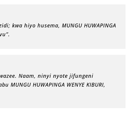
iyozidi; kwa hiyo husema, MUNGU HUWAPINGA
vu”.
i wazee. Naam, ninyi nyote jifungeni
babu MUNGU HUWAPINGA WENYE KIBURI,