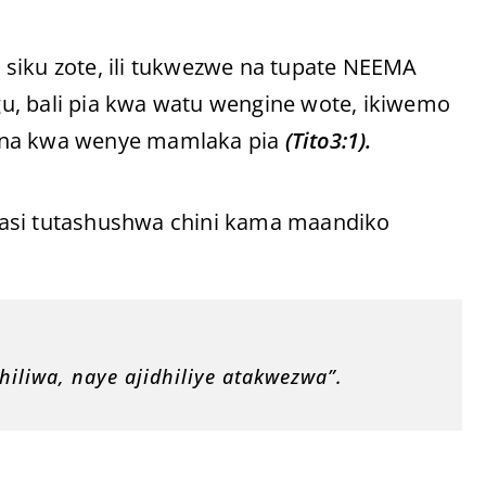
siku zote, ili tukwezwe na tupate NEEMA
u, bali pia kwa watu wengine wote, ikiwemo
u na kwa wenye mamlaka pia
(Tito3:1).
a basi tutashushwa chini kama maandiko
iliwa, naye ajidhiliye atakwezwa”.