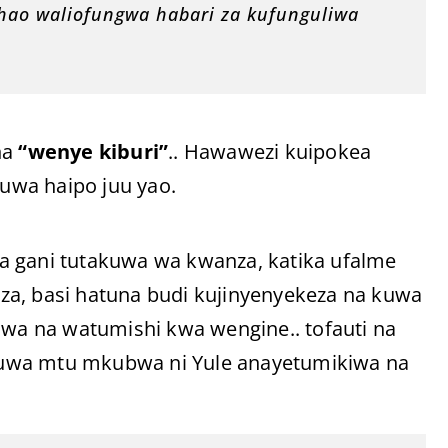
hao waliofungwa habari za kufunguliwa
na
“wenye kiburi”
.. Hawawezi kuipokea
uwa haipo juu yao.
a gani tutakuwa wa kwanza, katika ufalme
za, basi hatuna budi kujinyenyekeza na kuwa
a na watumishi kwa wengine.. tofauti na
kuwa mtu mkubwa ni Yule anayetumikiwa na