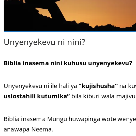
Unyenyekevu ni nini?
Biblia inasema nini kuhusu unyenyekevu?
Unyenyekevu ni ile hali ya
“kujishusha”
na ku
usiostahili kutumika”
bila kiburi wala majivu
Biblia inasema Mungu huwapinga wote wenye k
anawapa Neema.