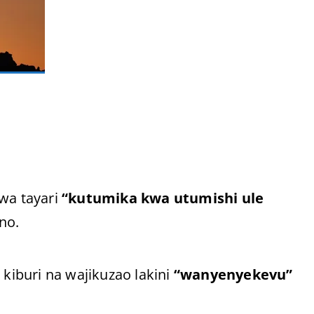
wa tayari
“kutumika kwa utumishi ule
no.
iburi na wajikuzao lakini
“wanyenyekevu”