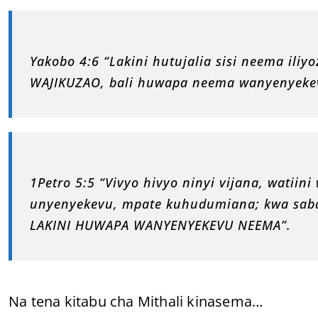
Yakobo 4:6 “Lakini hutujalia sisi neema il
WAJIKUZAO, bali huwapa neema wanyenyeke
1Petro 5:5 “Vivyo hivyo ninyi vijana, watiin
unyenyekevu, mpate kuhudumiana; kwa sa
LAKINI HUWAPA WANYENYEKEVU NEEMA”.
Na tena kitabu cha Mithali kinasema…