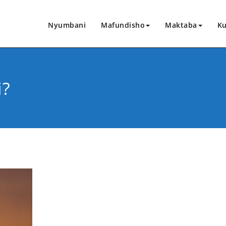
Nyumbani
Mafundisho
Maktaba
Ku
i?