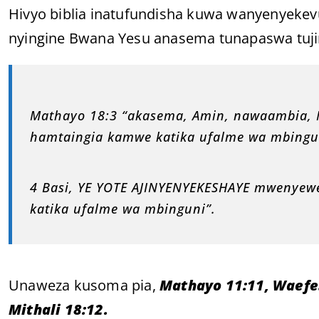
Hivyo biblia inatufundisha kuwa wanyenyekev
nyingine Bwana Yesu anasema tunapaswa tuji
Mathayo 18:3 “akasema, Amin, nawaambia, 
hamtaingia kamwe katika ufalme wa mbingu
4 Basi, YE YOTE AJINYENYEKESHAYE mwenyew
katika ufalme wa mbinguni”.
Unaweza kusoma pia,
Mathayo 11:11, Waefeso
Mithali 18:12.