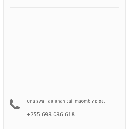
Una swali au unahitaji maombi? piga.
+255 693 036 618