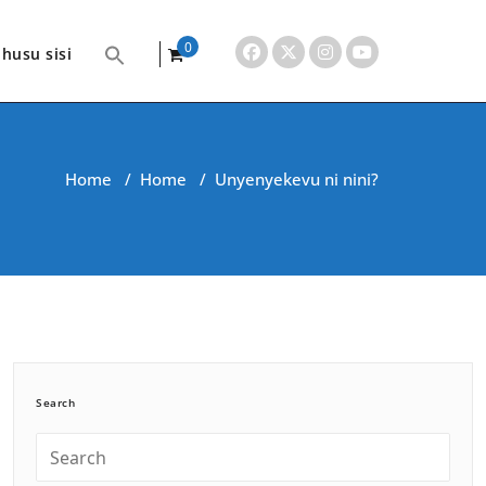
0
husu sisi
items
Home
/
Home
/
Unyenyekevu ni nini?
Search