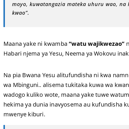
moyo, kuwatangazia mateka uhuru wao, na 
kwao”.
Maana yake ni kwamba
“watu wajikwezao”
Habari njema ya Yesu, Neema ya Wokovu inak
Na pia Bwana Yesu alitufundisha ni kwa namn
wa Mbinguni.. alisema tukitaka kuwa wa kwan
wadogo kuliko wote, maana yake tuwe watumw
hekima ya dunia inavyosema au kufundisha 
mwenye kiburi.