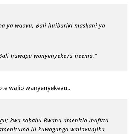
ba ya waovu, Bali huibariki maskani ya
Bali huwapa wanyenyekevu neema.”
wote walio wanyenyekevu..
ngu; kwa sababu Bwana amenitia mafuta
menituma ili kuwaganga waliovunjika