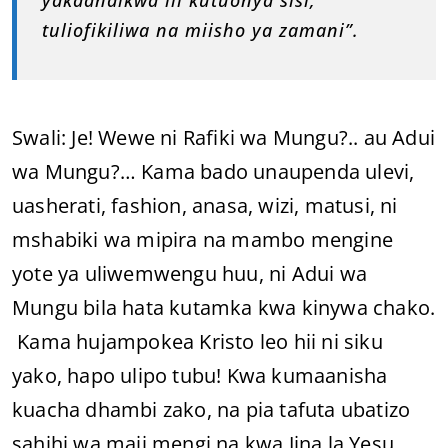
tuliofikiliwa na miisho ya zamani”.
Swali: Je! Wewe ni Rafiki wa Mungu?.. au Adui
wa Mungu?… Kama bado unaupenda ulevi,
uasherati, fashion, anasa, wizi, matusi, ni
mshabiki wa mipira na mambo mengine
yote ya uliwemwengu huu, ni Adui wa
Mungu bila hata kutamka kwa kinywa chako.
Kama hujampokea Kristo leo hii ni siku
yako, hapo ulipo tubu! Kwa kumaanisha
kuacha dhambi zako, na pia tafuta ubatizo
sahihi wa maji mengi na kwa Jina la Yesu,