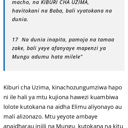
macho, na KIBURI CHA UZIMA,
havitokani na Baba, bali vyatokana na
dunia.
17 Na dunia inapita, pamoja na tamaa
zake, bali yeye afanyaye mapenzi ya
Mungu adumu hata milele”
Kiburi cha Uzima, kinachozungumziwa hapo
ni ile hali ya mtu kujiona hawezi kuambiwa
lolote kutokana na aidha Elimu aliyonayo au
mali alizonazo. Mtu yeyote ambaye
anaidharau injili na Mungu, kutokana na kitu