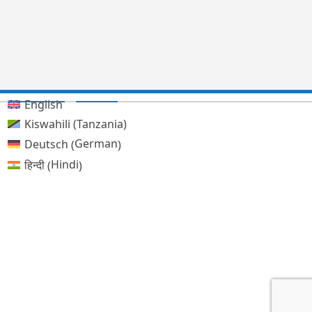
English
Kiswahili (Tanzania)
German
Deutsch
(
)
Hindi
हिन्दी
(
)