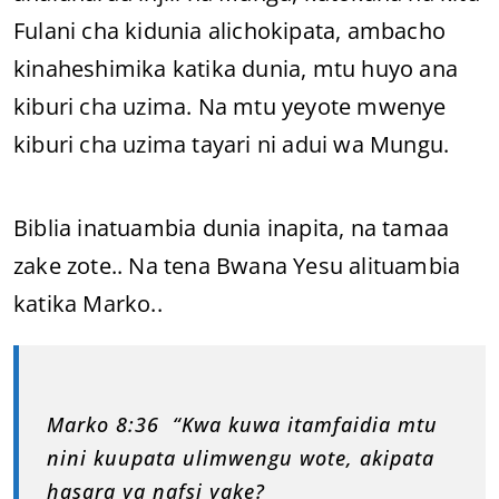
Fulani cha kidunia alichokipata, ambacho
kinaheshimika katika dunia, mtu huyo ana
kiburi cha uzima. Na mtu yeyote mwenye
kiburi cha uzima tayari ni adui wa Mungu.
Biblia inatuambia dunia inapita, na tamaa
zake zote.. Na tena Bwana Yesu alituambia
katika Marko..
Marko 8:36 “Kwa kuwa itamfaidia mtu
nini kuupata ulimwengu wote, akipata
hasara ya nafsi yake?