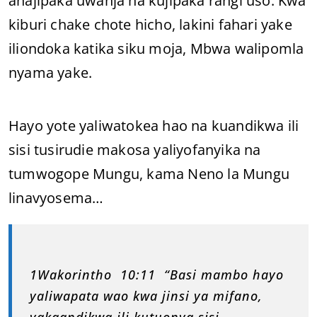
anajipaka uwanja na kujipaka rangi uso. Kwa
kiburi chake chote hicho, lakini fahari yake
iliondoka katika siku moja, Mbwa walipomla
nyama yake.
Hayo yote yaliwatokea hao na kuandikwa ili
sisi tusirudie makosa yaliyofanyika na
tumwogope Mungu, kama Neno la Mungu
linavyosema…
1Wakorintho 10:11 “Basi mambo hayo
yaliwapata wao kwa jinsi ya mifano,
yakaandikwa ili kutuonya sisi,