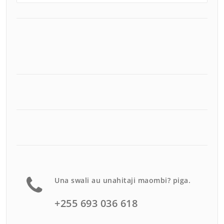
Una swali au unahitaji maombi? piga.
+255 693 036 618