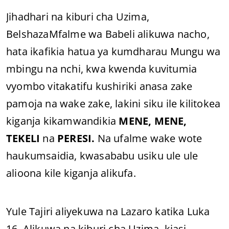
Jihadhari na kiburi cha Uzima,
BelshazaMfalme wa Babeli alikuwa nacho,
hata ikafikia hatua ya kumdharau Mungu wa
mbingu na nchi, kwa kwenda kuvitumia
vyombo vitakatifu kushiriki anasa zake
pamoja na wake zake, lakini siku ile kilitokea
kiganja kikamwandikia
MENE, MENE,
TEKELI
na
PERESI.
Na ufalme wake wote
haukumsaidia, kwasababu usiku ule ule
alioona kile kiganja alikufa.
Yule Tajiri aliyekuwa na Lazaro katika Luka
16, Alikuwa na kiburi cha Uzima, kiasi