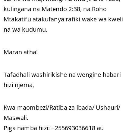
kulingana na Matendo 2:38, na Roho
Mtakatifu atakufanya rafiki wake wa kweli
na wa kudumu.
Maran atha!
Tafadhali washirikishe na wengine habari
hizi njema,
Kwa maombezi/Ratiba za ibada/ Ushauri/
Maswali.
Piga namba hizi: +255693036618 au