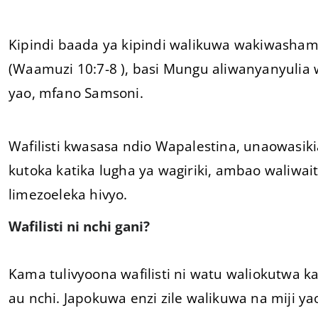
Kipindi baada ya kipindi walikuwa wakiwashamb
(Waamuzi 10:7-8 ), basi Mungu aliwanyanyuli
yao, mfano Samsoni.
Wafilisti kwasasa ndio Wapalestina, unaowasikia p
kutoka katika lugha ya wagiriki, ambao waliwai
limezoeleka hivyo.
Wafilisti ni nchi gani?
Kama tulivyoona wafilisti ni watu waliokutwa kaa
au nchi. Japokuwa enzi zile walikuwa na miji y