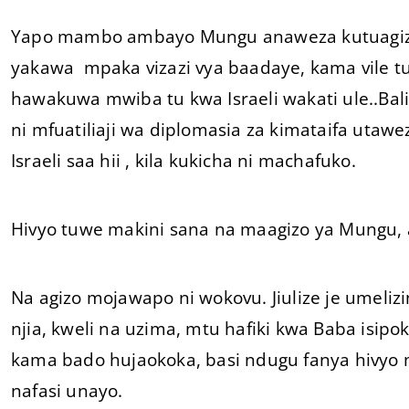
Yapo mambo ambayo Mungu anaweza kutuagiz
yakawa mpaka vizazi vya baadaye, kama vile tu
hawakuwa mwiba tu kwa Israeli wakati ule..Ba
ni mfuatiliaji wa diplomasia za kimataifa utaw
Israeli saa hii , kila kukicha ni machafuko.
Hivyo tuwe makini sana na maagizo ya Mungu, a
Na agizo mojawapo ni wokovu. Jiulize je umeliz
njia, kweli na uzima, mtu hafiki kwa Baba isipo
kama bado hujaokoka, basi ndugu fanya hivyo m
nafasi unayo.