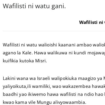
Wafilisti ni watu gani.
Wafilisti ni
Wafilisti ni watu walioishi kaanani ambao wal
agano la Kale. Hawa walikuwa ni kundi mojawap
kuifikia kutoka Misri.
Lakini wana wa Israeli walipokiuka maagizo ya
yaliyoikuta,ili wamiliki, wao wakazembea ha
baadhi yao ikiwemo hawa wafilisti na ndio h
kwao kama vile Mungu alivyowaambia.