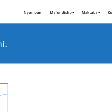
Nyumbani
Mafundisho
Maktaba
Ku
i.