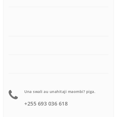
Una swali au unahitaji maombi? piga.
+255 693 036 618