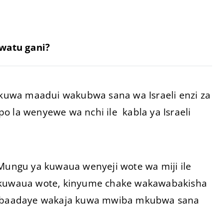
 watu gani?
iokuwa maadui wakubwa sana wa Israeli enzi za
o la wenyewe wa nchi ile kabla ya Israeli
 Mungu ya kuwaua wenyeji wote wa miji ile
wakuwaua wote, kinyume chake wakawabakisha
ao baadaye wakaja kuwa mwiba mkubwa sana