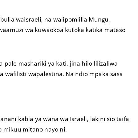
ulia waisraeli, na walipomlilia Mungu,
a waamuzi wa kuwaokoa kutoka katika mateso
ale mashariki ya kati, jina hilo lilizaliwa
ta wafilisti wapalestina. Na ndio mpaka sasa
nani kabla ya wana wa Israeli, lakini sio taifa
ao mikuu mitano nayo ni.