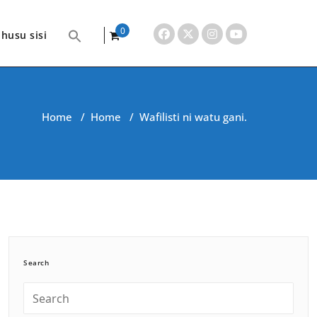
0
husu sisi
items
Home
/
Home
/
Wafilisti ni watu gani.
Search