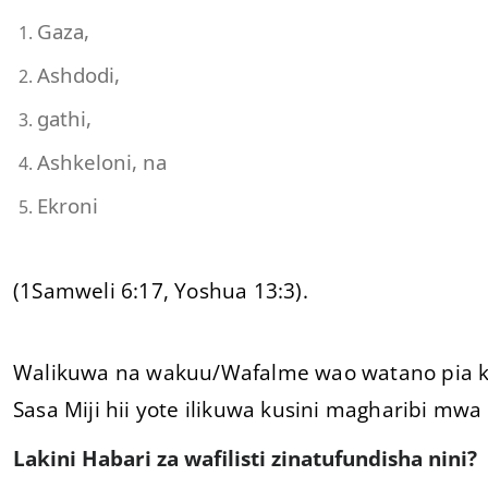
Gaza,
Ashdodi,
gathi,
Ashkeloni, na
Ekroni
(1Samweli 6:17, Yoshua 13:3).
Walikuwa na wakuu/Wafalme wao watano pia ki
Sasa Miji hii yote ilikuwa kusini magharibi mwa ta
Lakini Habari za wafilisti zinatufundisha nini?