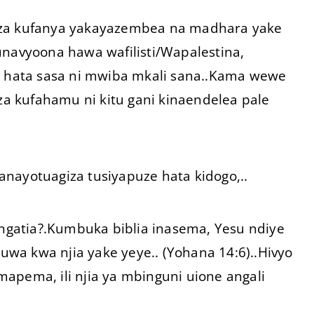
a kufanya yakayazembea na madhara yake
navyoona hawa wafilisti/Wapalestina,
li hata sasa ni mwiba mkali sana..Kama wewe
eza kufahamu ni kitu gani kinaendelea pale
nayotuagiza tusiyapuze hata kidogo,..
ingatia?.Kumbuka biblia inasema, Yesu ndiye
kuwa kwa njia yake yeye.. (Yohana 14:6)..Hivyo
apema, ili njia ya mbinguni uione angali