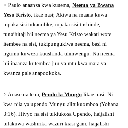
> Paulo anaanza kwa kusema,
Neema ya Bwana
Yesu Kristo
, ikae nasi; Akiwa na maana kuwa
mpaka sisi tukamilike, mpaka sisi tushinde,
tunaihitaji hii neema ya Yesu Kristo wakati wote
itembee na sisi, tukipungukiwa neema, basi ni
ngumu kuweza kuushinda ulimwengu. Na neema
hii inaanza kutembea juu ya mtu kwa mara ya
kwanza pale anapookoka.
> Anasema tena,
Pendo la Mungu
likae nasi: Ni
kwa njia ya upendo Mungu alitukuomboa (Yohana
3:16). Hivyo na sisi tukiukosa Upendo, haijalishi
tutakuwa washirika wazuri kiasi gani, haijalishi