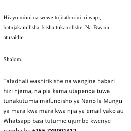
Hivyo mimi na wewe tujitathmini ni wapi,
hatujakamilisha, kisha tukamilishe, Na Bwana
atusaidie.
Shalom.
Tafadhali washirikishe na wengine habari
hizi njema, na pia kama utapenda tuwe
tunakutumia mafundisho ya Neno la Mungu
ya mara kwa mara kwa njia ya email yako
au Whatsapp basi tutumie ujumbe kwenye
namba hii
+255 789001312