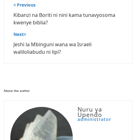
Post
Previous
navigation
Kibanzi na Boriti ni nini kama tunavyosoma
kwenye biblia?
Next
Jeshi la Mbinguni wana wa Israeli
waliloliabudu ni lipi?
About the author
Nuru ya
Upendo
administrator