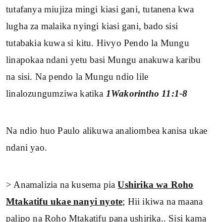
tutafanya miujiza mingi kiasi gani, tutanena kwa
lugha za malaika nyingi kiasi gani, bado sisi
tutabakia kuwa si kitu. Hivyo Pendo la Mungu
linapokaa ndani yetu basi Mungu anakuwa karibu
na sisi. Na pendo la Mungu ndio lile
linalozungumziwa katika
1Wakorintho 11:1-8
Na ndio huo Paulo alikuwa analiombea kanisa ukae
ndani yao.
> Anamalizia na kusema pia
Ushirika wa Roho
Mtakatifu ukae nanyi nyote
; Hii ikiwa na maana
palipo na Roho Mtakatifu pana ushirika.. Sisi kama