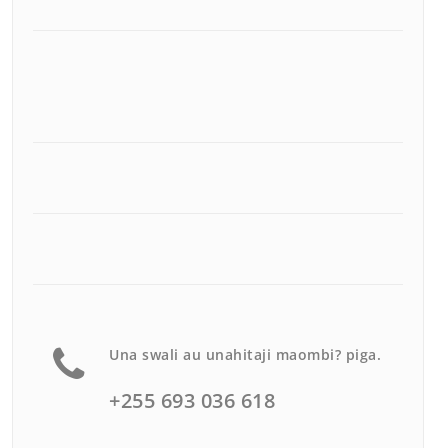
Una swali au unahitaji maombi?
piga.
+255 693 036 618