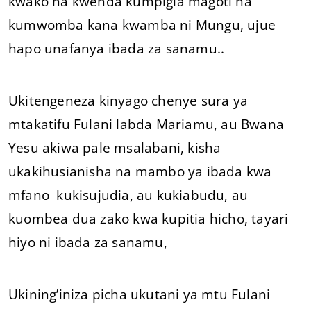
kwako na kwenda kumpigia magoti na
kumwomba kana kwamba ni Mungu, ujue
hapo unafanya ibada za sanamu..
Ukitengeneza kinyago chenye sura ya
mtakatifu Fulani labda Mariamu, au Bwana
Yesu akiwa pale msalabani, kisha
ukakihusianisha na mambo ya ibada kwa
mfano kukisujudia, au kukiabudu, au
kuombea dua zako kwa kupitia hicho, tayari
hiyo ni ibada za sanamu,
Ukining’iniza picha ukutani ya mtu Fulani