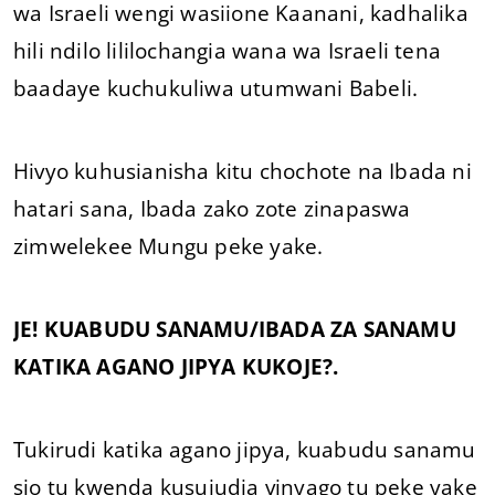
wa Israeli wengi wasiione Kaanani, kadhalika
hili ndilo lililochangia wana wa Israeli tena
baadaye kuchukuliwa utumwani Babeli.
Hivyo kuhusianisha kitu chochote na Ibada ni
hatari sana, Ibada zako zote zinapaswa
zimwelekee Mungu peke yake.
JE! KUABUDU SANAMU/IBADA ZA SANAMU
KATIKA AGANO JIPYA KUKOJE?.
Tukirudi katika agano jipya, kuabudu sanamu
sio tu kwenda kusujudia vinyago tu peke yake