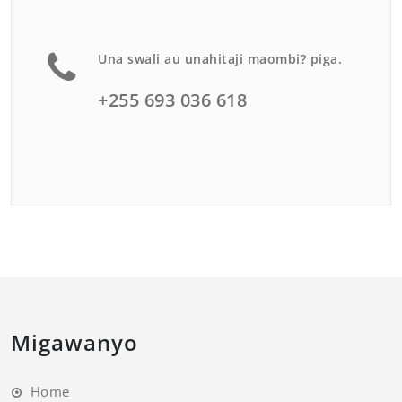
Una swali au unahitaji maombi? piga.
+255 693 036 618
Migawanyo
Home