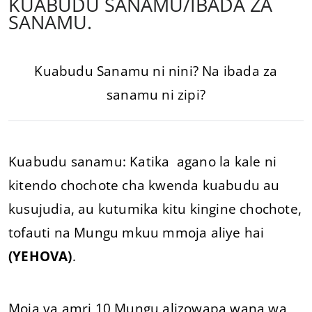
KUABUDU SANAMU/IBADA ZA
SANAMU.
Kuabudu Sanamu ni nini? Na ibada za
sanamu ni zipi?
Kuabudu sanamu: Katika agano la kale ni
kitendo chochote cha kwenda kuabudu au
kusujudia, au kutumika kitu kingine chochote,
tofauti na Mungu mkuu mmoja aliye hai
(YEHOVA)
.
Moja ya amri 10 Mungu alizowapa wana wa