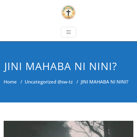
JINI MAHABA NI NINI?
Home
/
Uncategorized @sw-tz
/
JINI MAHABA NI NINI?