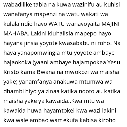
wabadilike tabia na kuwa wazinifu au kuhisi
wanafanya mapenzi na watu wakati wa
kulala ndio hayo WATU wanayoyaita MAJINI
MAHABA. Lakini kiuhalisia mapepo hayo
hayana jinsia yoyote kwasababu ni roho. Na
haya yanapomwingia mtu yoyote ambaye
hajaokoka.(yaani ambaye hajampokea Yesu
Kristo kama Bwana na mwokozi wa maisha
yake) yanamfanya anakuwa mtumwa wa
dhambi hiyo ya zinaa katika ndoto au katika
maisha yake ya kawaida..Kwa mtu wa
kawaida huwa hayamtokei kwa wazi lakini
kwa wale ambao wamekufa kabisa kiroho