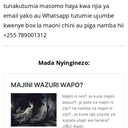
tunakutumia masomo haya kwa njia ya
email yako au Whatsapp tutumie ujumbe
kwenye box la maoni chini au piga namba hii
+255 789001312
Mada Nyinginezo: