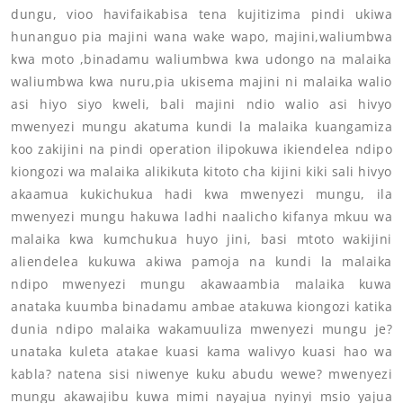
dungu, vioo havifaikabisa tena kujitizima pindi ukiwa
hunanguo pia majini wana wake wapo, majini,waliumbwa
kwa moto ,binadamu waliumbwa kwa udongo na malaika
waliumbwa kwa nuru,pia ukisema majini ni malaika walio
asi hiyo siyo kweli, bali majini ndio walio asi hivyo
mwenyezi mungu akatuma kundi la malaika kuangamiza
koo zakijini na pindi operation ilipokuwa ikiendelea ndipo
kiongozi wa malaika alikikuta kitoto cha kijini kiki sali hivyo
akaamua kukichukua hadi kwa mwenyezi mungu, ila
mwenyezi mungu hakuwa ladhi naalicho kifanya mkuu wa
malaika kwa kumchukua huyo jini, basi mtoto wakijini
aliendelea kukuwa akiwa pamoja na kundi la malaika
ndipo mwenyezi mungu akawaambia malaika kuwa
anataka kuumba binadamu ambae atakuwa kiongozi katika
dunia ndipo malaika wakamuuliza mwenyezi mungu je?
unataka kuleta atakae kuasi kama walivyo kuasi hao wa
kabla? natena sisi niwenye kuku abudu wewe? mwenyezi
mungu akawajibu kuwa mimi nayajua nyinyi msio yajua