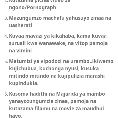
ngono/Pornograph
Mazungumzo machafu yahusuyo zinaa na
uasherati
Kuvaa mavazi ya kikahaba, kama kuvaa
suruali kwa wanawake, na vitop pamoja
na vimini
Matumizi ya vipodozi na urembo..ikiwemo
kujichubua, kuchonga nyusi, kusuka
mitindo mitindo na kujipulizia marashi
kupindukia.
Kusoma hadithi na Majarida ya mambo
yanayozungumzia zinaa, pamoja na
kutazama filamu na movie za maudhui
hayo.