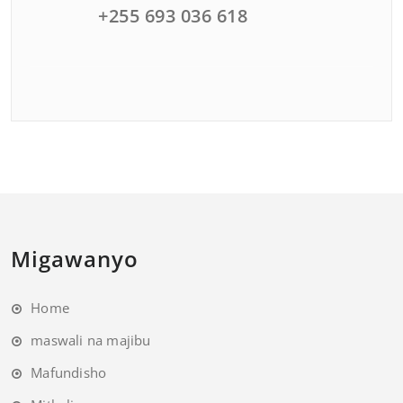
+255 693 036 618
Migawanyo
Home
maswali na majibu
Mafundisho