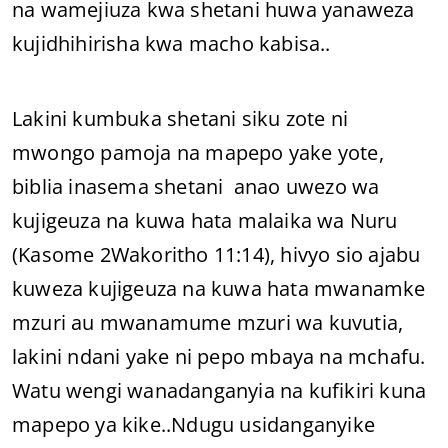
na wamejiuza kwa shetani huwa yanaweza
kujidhihirisha kwa macho kabisa..
Lakini kumbuka shetani siku zote ni
mwongo pamoja na mapepo yake yote,
biblia inasema shetani anao uwezo wa
kujigeuza na kuwa hata malaika wa Nuru
(Kasome 2Wakoritho 11:14), hivyo sio ajabu
kuweza kujigeuza na kuwa hata mwanamke
mzuri au mwanamume mzuri wa kuvutia,
lakini ndani yake ni pepo mbaya na mchafu.
Watu wengi wanadanganyia na kufikiri kuna
mapepo ya kike..Ndugu usidanganyike