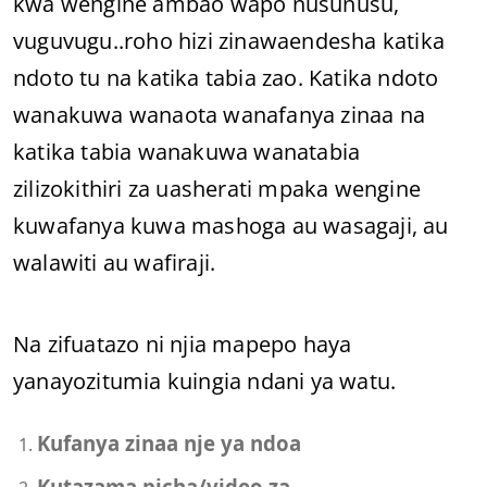
kwa wengine ambao wapo nusunusu,
vuguvugu..roho hizi zinawaendesha katika
ndoto tu na katika tabia zao. Katika ndoto
wanakuwa wanaota wanafanya zinaa na
katika tabia wanakuwa wanatabia
zilizokithiri za uasherati mpaka wengine
kuwafanya kuwa mashoga au wasagaji, au
walawiti au wafiraji.
Na zifuatazo ni njia mapepo haya
yanayozitumia kuingia ndani ya watu.
Kufanya zinaa nje ya ndoa
Kutazama picha/video za