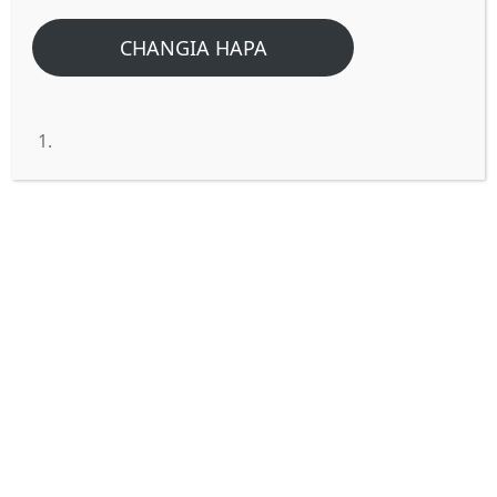
CHANGIA HAPA
NIONYESHE MARAFIKI ZAKO,
NIKUAMBIE TABIA ZAKO.