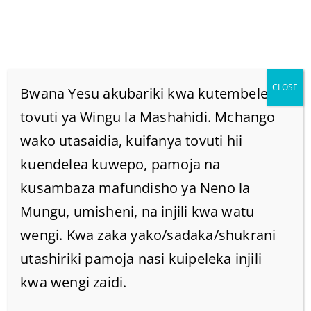
CLOSE
Bwana Yesu akubariki kwa kutembelea
tovuti ya Wingu la Mashahidi. Mchango
wako utasaidia, kuifanya tovuti hii
Category Archive
kuendelea kuwepo, pamoja na
Mithali
kusambaza mafundisho ya Neno la
Mungu, umisheni, na injili kwa watu
Home
/
Mafundisho
Archive by category "Mithali"
(
wengi. Kwa zaka yako/sadaka/shukrani
Page2 )
utashiriki pamoja nasi kuipeleka injili
kwa wengi zaidi.