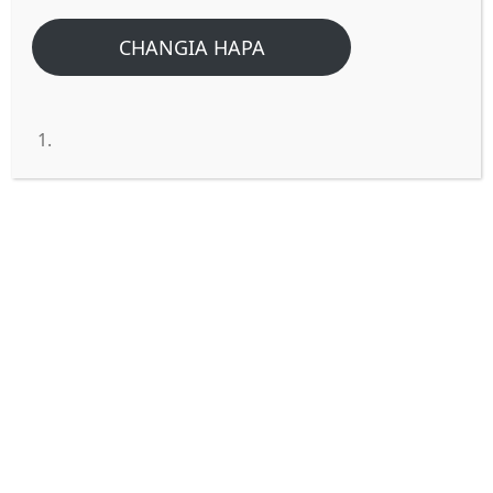
CHANGIA HAPA
Nini maana ya Mithali 21:1
Moyo wa mfalme huwa katika
mkono wa Bwana;
SWALI
: Nini maana ya Mithali 21:1