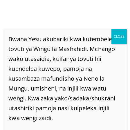
CLOSE
Bwana Yesu akubariki kwa kutembelea
tovuti ya Wingu la Mashahidi. Mchango
wako utasaidia, kuifanya tovuti hii
Category Archive
kuendelea kuwepo, pamoja na
Mithali
kusambaza mafundisho ya Neno la
Mungu, umisheni, na injili kwa watu
Home
/
Mafundisho
Archive by category "Mithali"
(
wengi. Kwa zaka yako/sadaka/shukrani
Page4 )
utashiriki pamoja nasi kuipeleka injili
kwa wengi zaidi.