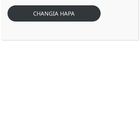
KWAAJILI YA SABATO!
CHANGIA HAPA
Home
/
Home
/
SABATO ILIFANYIKA KWAAJILI YA MWANADAMU NA SI
MWANADAMU KWAAJILI YA SABATO!