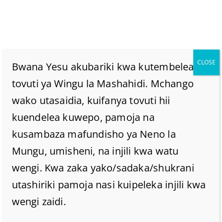
CLOSE
Bwana Yesu akubariki kwa kutembelea
tovuti ya Wingu la Mashahidi. Mchango
wako utasaidia, kuifanya tovuti hii
SABATO ILIFANYIKA
kuendelea kuwepo, pamoja na
KWAAJILI YA
kusambaza mafundisho ya Neno la
Mungu, umisheni, na injili kwa watu
MWANADAMU NA SI
wengi. Kwa zaka yako/sadaka/shukrani
utashiriki pamoja nasi kuipeleka injili kwa
MWANADAMU
wengi zaidi.