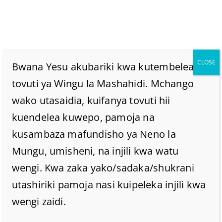
CLOSE
Bwana Yesu akubariki kwa kutembelea
tovuti ya Wingu la Mashahidi. Mchango
wako utasaidia, kuifanya tovuti hii
TUSIRUHUSU MAMBO
kuendelea kuwepo, pamoja na
YA KUSUBIRISHA,
kusambaza mafundisho ya Neno la
Mungu, umisheni, na injili kwa watu
YAVURUGE MUDA
wengi. Kwa zaka yako/sadaka/shukrani
utashiriki pamoja nasi kuipeleka injili kwa
WETU NA MUNGU.
wengi zaidi.