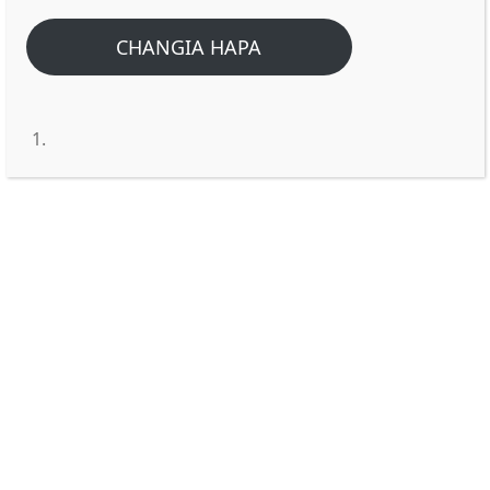
Home
/
Home
/
TUSIRUHUSU MAMBO YA KUSUBIRISHA, YAVURUGE
CHANGIA HAPA
MUDA WETU NA MUNGU.