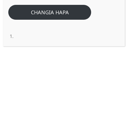
CHANGIA HAPA
Kwanini mtu afanye miujiza na
bado asiende mbinguni?
SWALI
: Naomba kuelewa kwanini mtu atoe