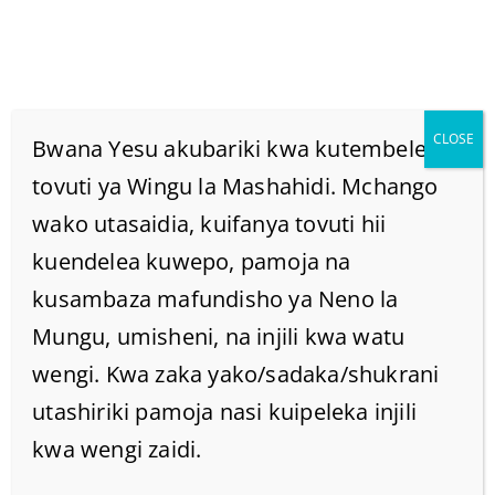
CLOSE
Bwana Yesu akubariki kwa kutembelea
tovuti ya Wingu la Mashahidi. Mchango
wako utasaidia, kuifanya tovuti hii
Kwanini Mtu Afanye
kuendelea kuwepo, pamoja na
Miujiza Na Bado
kusambaza mafundisho ya Neno la
Mungu, umisheni, na injili kwa watu
Asiende Mbinguni?
wengi. Kwa zaka yako/sadaka/shukrani
utashiriki pamoja nasi kuipeleka injili
Home
/
Home
/
kwa wengi zaidi.
Kwanini mtu afanye miujiza na bado asiende mbinguni?