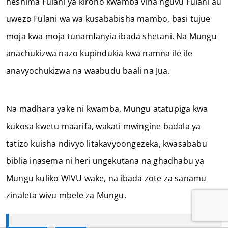
heshima Fulani ya kiroho kwamba vina nguvu Fulani au
uwezo Fulani wa wa kusababisha mambo, basi tujue
moja kwa moja tunamfanyia ibada shetani. Na Mungu
anachukizwa nazo kupindukia kwa namna ile ile
anavyochukizwa na waabudu baali na Jua.
Na madhara yake ni kwamba, Mungu atatupiga kwa
kukosa kwetu maarifa, wakati mwingine badala ya
tatizo kuisha ndivyo litakavyoongezeka, kwasababu
biblia inasema ni heri ungekutana na ghadhabu ya
Mungu kuliko WIVU wake, na ibada zote za sanamu
zinaleta wivu mbele za Mungu.