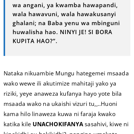
wa angani, ya kwamba hawapandi,
wala hawavuni, wala hawakusanyi
ghalani; na Baba yenu wa mbinguni
huwalisha hao. NINYI JE! SI BORA
KUPITA HAO?”.
Nataka nikuambie Mungu hategemei msaada
wako wewe ili akutimize mahitaji yako ya
riziki, yeye anaweza kufanya hayo yote bila
msaada wako na ukaishi vizuri tu,,..Huoni
kama hilo linaweza kuwa ni faraja kwako
katika kile
UNACHOKIFANYA
sasahivi, kiwe ni