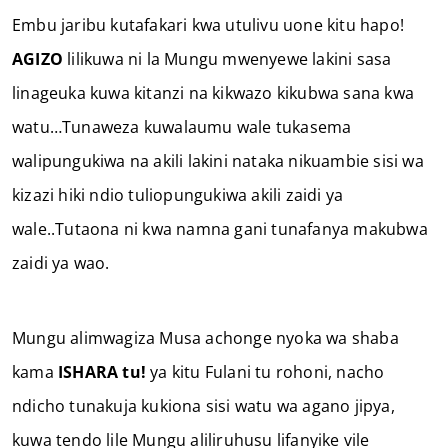
Embu jaribu kutafakari kwa utulivu uone kitu hapo!
AGIZO
lilikuwa ni la Mungu mwenyewe lakini sasa
linageuka kuwa kitanzi na kikwazo kikubwa sana kwa
watu…Tunaweza kuwalaumu wale tukasema
walipungukiwa na akili lakini nataka nikuambie sisi wa
kizazi hiki ndio tuliopungukiwa akili zaidi ya
wale..Tutaona ni kwa namna gani tunafanya makubwa
zaidi ya wao.
Mungu alimwagiza Musa achonge nyoka wa shaba
kama
ISHARA tu!
ya kitu Fulani tu rohoni, nacho
ndicho tunakuja kukiona sisi watu wa agano jipya,
kuwa tendo lile Mungu aliliruhusu lifanyike vile