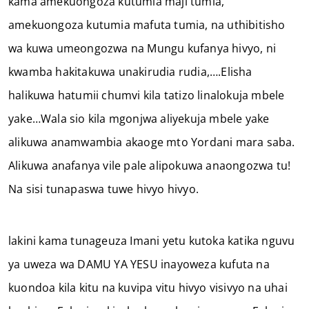
kama amekuongoza kutumia maji tumia,
amekuongoza kutumia mafuta tumia, na uthibitisho
wa kuwa umeongozwa na Mungu kufanya hivyo, ni
kwamba hakitakuwa unakirudia rudia,….Elisha
halikuwa hatumii chumvi kila tatizo linalokuja mbele
yake…Wala sio kila mgonjwa aliyekuja mbele yake
alikuwa anamwambia akaoge mto Yordani mara saba.
Alikuwa anafanya vile pale alipokuwa anaongozwa tu!
Na sisi tunapaswa tuwe hivyo hivyo.
lakini kama tunageuza Imani yetu kutoka katika nguvu
ya uweza wa DAMU YA YESU inayoweza kufuta na
kuondoa kila kitu na kuvipa vitu hivyo visivyo na uhai