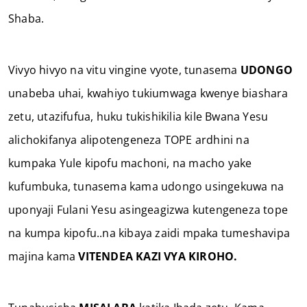
Shaba.
Vivyo hivyo na vitu vingine vyote, tunasema
UDONGO
unabeba uhai, kwahiyo tukiumwaga kwenye biashara
zetu, utazifufua, huku tukishikilia kile Bwana Yesu
alichokifanya alipotengeneza TOPE ardhini na
kumpaka Yule kipofu machoni, na macho yake
kufumbuka, tunasema kama udongo usingekuwa na
uponyaji Fulani Yesu asingeagizwa kutengeneza tope
na kumpa kipofu..na kibaya zaidi mpaka tumeshavipa
majina kama
VITENDEA KAZI VYA KIROHO.