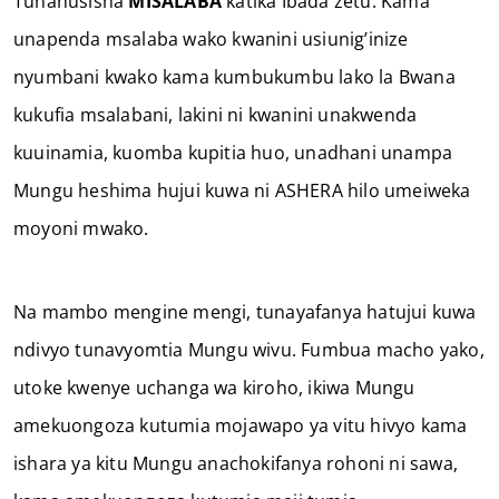
Tunahusisha
MISALABA
katika Ibada zetu. Kama
unapenda msalaba wako kwanini usiunig’inize
nyumbani kwako kama kumbukumbu lako la Bwana
kukufia msalabani, lakini ni kwanini unakwenda
kuuinamia, kuomba kupitia huo, unadhani unampa
Mungu heshima hujui kuwa ni ASHERA hilo umeiweka
moyoni mwako.
Na mambo mengine mengi, tunayafanya hatujui kuwa
ndivyo tunavyomtia Mungu wivu. Fumbua macho yako,
utoke kwenye uchanga wa kiroho, ikiwa Mungu
amekuongoza kutumia mojawapo ya vitu hivyo kama
ishara ya kitu Mungu anachokifanya rohoni ni sawa,