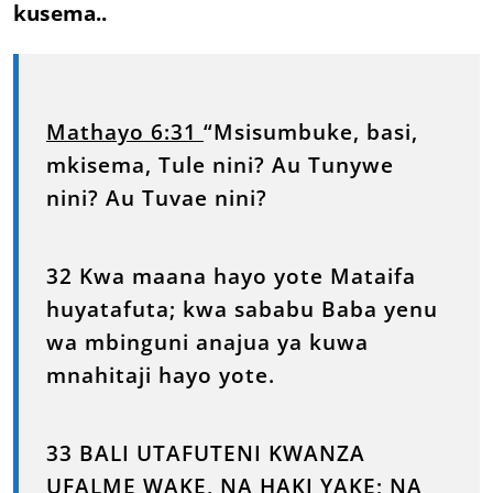
kusema..
Mathayo 6:31
“Msisumbuke, basi,
mkisema, Tule nini? Au Tunywe
nini? Au Tuvae nini?
32 Kwa maana hayo yote Mataifa
huyatafuta; kwa sababu Baba yenu
wa mbinguni anajua ya kuwa
mnahitaji hayo yote.
33 BALI UTAFUTENI KWANZA
UFALME WAKE, NA HAKI YAKE; NA