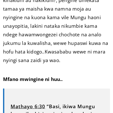
kinakidhi au hakikidhi?, pengine umekata
tamaa ya maisha kwa namna moja au
nyingine na kuona kama vile Mungu haoni
unayopitia, lakini nataka nikumbie kama
ndege hawamwongezei chochote na analo
jukumu la kuwalisha, wewe hupaswi kuwa na
hofu hata kidogo..Kwasababu wewe ni mara
nyingi sana zaidi ya wao.
Mfano mwingine ni huu..
Mathayo 6:30
“Basi, ikiwa Mungu