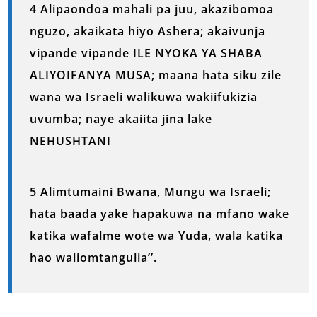
4 Alipaondoa mahali pa juu, akazibomoa
nguzo, akaikata hiyo Ashera; akaivunja
vipande vipande ILE NYOKA YA SHABA
ALIYOIFANYA MUSA; maana hata siku zile
wana wa Israeli walikuwa wakiifukizia
uvumba; naye akaiita jina lake
NEHUSHTANI
5 Alimtumaini Bwana, Mungu wa Israeli;
hata baada yake hapakuwa na mfano wake
katika wafalme wote wa Yuda, wala katika
hao waliomtangulia’’.