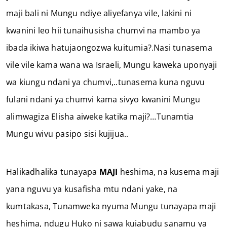
maji bali ni Mungu ndiye aliyefanya vile, lakini ni
kwanini leo hii tunaihusisha chumvi na mambo ya
ibada ikiwa hatujaongozwa kuitumia?.Nasi tunasema
vile vile kama wana wa Israeli, Mungu kaweka uponyaji
wa kiungu ndani ya chumvi,..tunasema kuna nguvu
fulani ndani ya chumvi kama sivyo kwanini Mungu
alimwagiza Elisha aiweke katika maji?…Tunamtia
Mungu wivu pasipo sisi kujijua..
Halikadhalika tunayapa
MAJI
heshima, na kusema maji
yana nguvu ya kusafisha mtu ndani yake, na
kumtakasa, Tunamweka nyuma Mungu tunayapa maji
heshima, ndugu Huko ni sawa kuiabudu sanamu ya