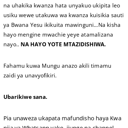
na uhakika kwanza hata unyakuo ukipita leo
usiku wewe utakuwa wa kwanza kuisikia sauti
ya Bwana Yesu ikikuita mawinguni…Na kisha
hayo mengine mwachie yeye atamalizana
nayo..
NA HAYO YOTE MTAZIDISHIWA.
Fahamu kuwa Mungu anazo akili timamu
zaidi ya unavyofikiri.
Ubarikiwe sana.
Pia unaweza ukapata mafundisho haya Kwa
njia ya Whatsapp yako, jiunge na channel