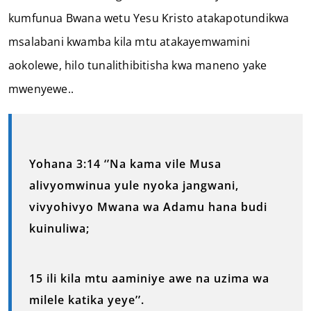
kumfunua Bwana wetu Yesu Kristo atakapotundikwa
msalabani kwamba kila mtu atakayemwamini
aokolewe, hilo tunalithibitisha kwa maneno yake
mwenyewe..
Yohana 3:14 ‘’Na kama vile Musa
alivyomwinua yule nyoka jangwani,
vivyohivyo Mwana wa Adamu hana budi
kuinuliwa;
15 ili kila mtu aaminiye awe na uzima wa
milele katika yeye’’.