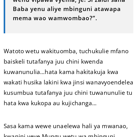
Baba yenu aliye mbinguni atawapa
mema wao wamwombao?”.
Watoto wetu wakituomba, tuchukulie mfano
baiskeli tutafanya juu chini kwenda
kuwanunulia…hata kama hakitakuja kwa
wakati husika lakini kwa jinsi wanavyoendelea
kusumbua tutafanya juu chini tuwanunulie tu
hata kwa kukopa au kujichanga…
Sasa kama wewe unaelewa hali ya mwanao,
kwanini yeye Mungu wetu wa mbinguni