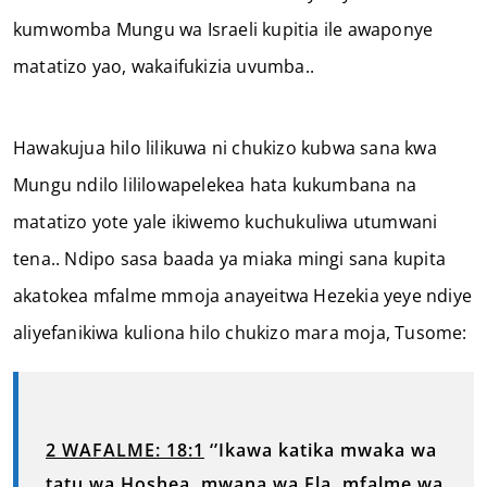
kumwomba Mungu wa Israeli kupitia ile awaponye
matatizo yao, wakaifukizia uvumba..
Hawakujua hilo lilikuwa ni chukizo kubwa sana kwa
Mungu ndilo lililowapelekea hata kukumbana na
matatizo yote yale ikiwemo kuchukuliwa utumwani
tena.. Ndipo sasa baada ya miaka mingi sana kupita
akatokea mfalme mmoja anayeitwa Hezekia yeye ndiye
aliyefanikiwa kuliona hilo chukizo mara moja, Tusome:
2 WAFALME: 18:1
‘’Ikawa katika mwaka wa
tatu wa Hoshea, mwana wa Ela, mfalme wa