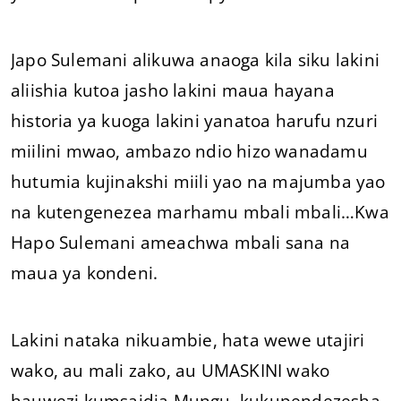
Japo Sulemani alikuwa anaoga kila siku lakini
aliishia kutoa jasho lakini maua hayana
historia ya kuoga lakini yanatoa harufu nzuri
miilini mwao, ambazo ndio hizo wanadamu
hutumia kujinakshi miili yao na majumba yao
na kutengenezea marhamu mbali mbali…Kwa
Hapo Sulemani ameachwa mbali sana na
maua ya kondeni.
Lakini nataka nikuambie, hata wewe utajiri
wako, au mali zako, au UMASKINI wako
hauwezi kumsaidia Mungu, kukupendezesha