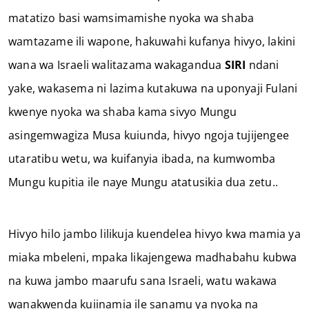
matatizo basi wamsimamishe nyoka wa shaba
wamtazame ili wapone, hakuwahi kufanya hivyo, lakini
wana wa Israeli walitazama wakagandua
SIRI
ndani
yake, wakasema ni lazima kutakuwa na uponyaji Fulani
kwenye nyoka wa shaba kama sivyo Mungu
asingemwagiza Musa kuiunda, hivyo ngoja tujijengee
utaratibu wetu, wa kuifanyia ibada, na kumwomba
Mungu kupitia ile naye Mungu atatusikia dua zetu..
Hivyo hilo jambo lilikuja kuendelea hivyo kwa mamia ya
miaka mbeleni, mpaka likajengewa madhabahu kubwa
na kuwa jambo maarufu sana Israeli, watu wakawa
wanakwenda kuiinamia ile sanamu ya nyoka na