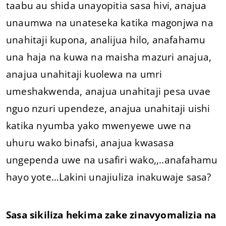
taabu au shida unayopitia sasa hivi, anajua
unaumwa na unateseka katika magonjwa na
unahitaji kupona, analijua hilo, anafahamu
una haja na kuwa na maisha mazuri anajua,
anajua unahitaji kuolewa na umri
umeshakwenda, anajua unahitaji pesa uvae
nguo nzuri upendeze, anajua unahitaji uishi
katika nyumba yako mwenyewe uwe na
uhuru wako binafsi, anajua kwasasa
ungependa uwe na usafiri wako,,..anafahamu
hayo yote…Lakini unajiuliza inakuwaje sasa?
Sasa sikiliza hekima zake zinavyomalizia na