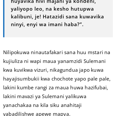
huyavika hivi majani ya kondeni,
yaliyopo leo, na kesho hutupwa
kalibuni, je! Hatazidi sana kuwavika
ninyi, enyi wa imani haba?”.
Nilipokuwa ninautafakari sana huu mstari na
kujiuliza ni wapi maua yanamzidi Sulemani
kwa kuvikwa vizuri, nikagundua japo kuwa
hayajisumbukii kwa chochote yapo pale pale,
lakini kumbe rangi za maua huwa hazifubai,
lakini mavazi ya Sulemani yalikuwa
yanachakaa na kila siku anahitaji
yabadilishwe apewe mapya.