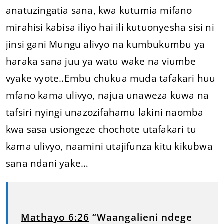
anatuzingatia sana, kwa kutumia mifano
mirahisi kabisa iliyo hai ili kutuonyesha sisi ni
jinsi gani Mungu alivyo na kumbukumbu ya
haraka sana juu ya watu wake na viumbe
vyake vyote..Embu chukua muda tafakari huu
mfano kama ulivyo, najua unaweza kuwa na
tafsiri nyingi unazozifahamu lakini naomba
kwa sasa usiongeze chochote utafakari tu
kama ulivyo, naamini utajifunza kitu kikubwa
sana ndani yake…
Mathayo 6:26
“Waangalieni ndege