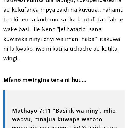
au kukufanya mpya zaidi na kuvutia.. Fahamu
tu ukipenda kudumu katika kuutafuta ufalme
wake basi, lile Neno “Je! hatazidi sana
kuwavika ninyi enyi wa imani haba” litakuwa
ni la kwako, iwe ni katika uchache au katika
wingi..
Mfano mwingine tena ni huu…
Mathayo 7:11
“Basi ikiwa ninyi, mlio
waovu, mnajua kuwapa watoto
wenu vipawa vyema, je! Si zaidi sana