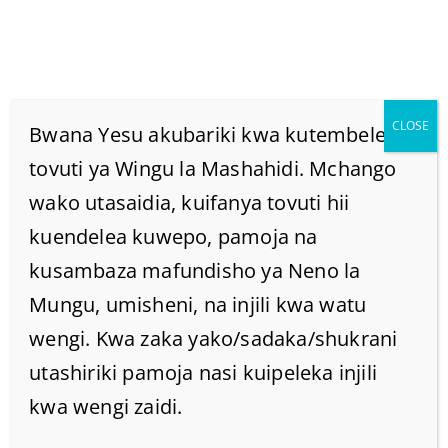
CLOSE
Bwana Yesu akubariki kwa kutembelea
tovuti ya Wingu la Mashahidi. Mchango
wako utasaidia, kuifanya tovuti hii
MIEZI 13 YA KIYAHUDI.
kuendelea kuwepo, pamoja na
Home
kusambaza mafundisho ya Neno la
/
Home
/
MIEZI 13 YA KIYAHUDI.
Mungu, umisheni, na injili kwa watu
wengi. Kwa zaka yako/sadaka/shukrani
utashiriki pamoja nasi kuipeleka injili
kwa wengi zaidi.