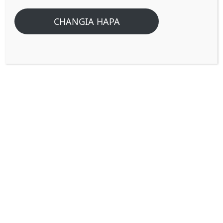
CHANGIA HAPA
MIEZI 13 YA KIYAHUDI.
Tofauti na Kalenda ya Kirumi ambayo ndiyo
tunayoitumia sasa yenye
miezi 12
, Kalenda
ya kiyahudi yenyewe inakuwa na miezi 13
kwa mara saba kila baada ya
miaka 19.
(Yaani katika kipindi cha miaka 19
,
miaka