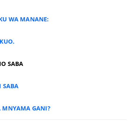
IKU WA MANANE:
KUO.
O SABA
I SABA
YA MNYAMA GANI?