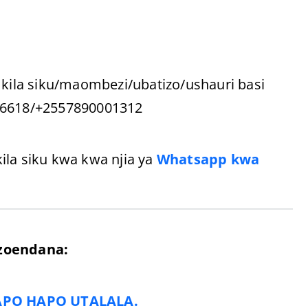
 kila siku/maombezi/ubatizo/ushauri basi
036618/+2557890001312
ila siku kwa kwa njia ya
Whatsapp kwa
zoendana:
APO HAPO UTALALA.