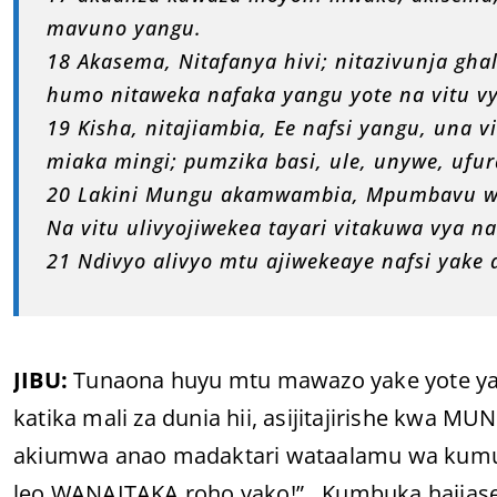
mavuno yangu.
18 Akasema, Nitafanya hivi; nitazivunja gha
humo nitaweka nafaka yangu yote na vitu v
19 Kisha, nitajiambia, Ee nafsi yangu, una v
miaka mingi; pumzika basi, ule, unywe, ufur
20 Lakini Mungu akamwambia, Mpumbavu we
Na vitu ulivyojiwekea tayari vitakuwa vya na
21 Ndivyo alivyo mtu ajiwekeaye nafsi yake a
JIBU:
Tunaona huyu mtu mawazo yake yote yal
katika mali za dunia hii, asijitajirishe kwa 
akiumwa anao madaktari wataalamu wa kumuh
leo WANAITAKA roho yako!”…Kumbuka haijase