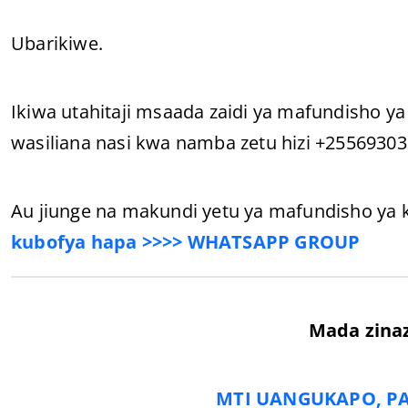
Ubarikiwe.
Ikiwa utahitaji msaada zaidi ya mafundisho ya
wasiliana nasi kwa namba zetu hizi +255693
Au jiunge na makundi yetu ya mafundisho ya k
kubofya hapa >>>> WHATSAPP GROUP
Mada zina
MTI UANGUKAPO, P