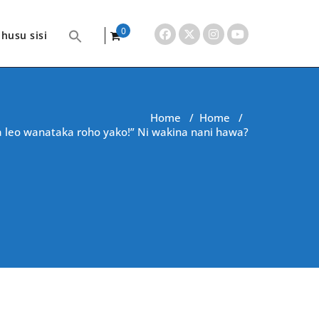
0
husu sisi
items
Home
/
Home
/
 leo wanataka roho yako!” Ni wakina nani hawa?