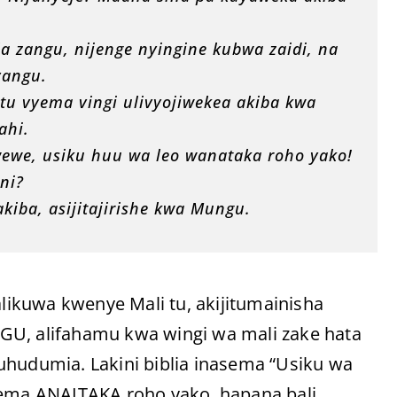
la zangu, nijenge nyingine kubwa zaidi, na
yangu.
itu vyema vingi ulivyojiwekea akiba kwa
ahi.
we, usiku huu wa leo wanataka roho yako!
ni?
kiba, asijitajirishe kwa Mungu.
ikuwa kwenye Mali tu, akijitumainisha
MUNGU, alifahamu kwa wingi wa mali zake hata
udumia. Lakini biblia inasema “Usiku wa
ma ANAITAKA roho yako, hapana bali