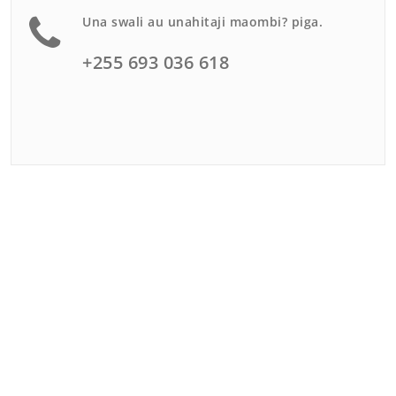
Una swali au unahitaji maombi? piga.
+255 693 036 618