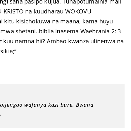
ingi sana pasipo kujua. Tunapotumainia mali
SU KRISTO na kuudharau WOKOVU
ni kitu kisichokuwa na maana, kama huyu
 mwa shetani..biblia inasema Waebrania 2: 3
vu mkuu namna hii? Ambao kwanza ulinenwa na
ikia;”
aijengao wafanya kazi bure. Bwana
.