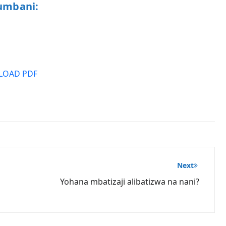
umbani:
OAD PDF
Next
Yohana mbatizaji alibatizwa na nani?