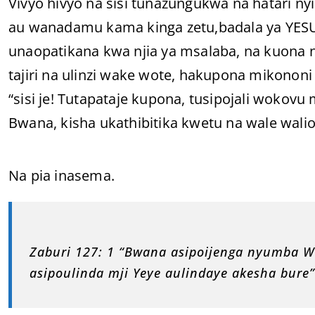
Vivyo hivyo na sisi tunazungukwa na hatari ny
au wanadamu kama kinga zetu,badala ya YE
unaopatikana kwa njia ya msalaba, na kuona 
tajiri na ulinzi wake wote, hakupona mikononi
“sisi je! Tutapataje kupona, tusipojali woko
Bwana, kisha ukathibitika kwetu na wale walios
Na pia inasema.
Zaburi 127: 1 “Bwana asipoijenga nyumba W
asipoulinda mji Yeye aulindaye akesha bure”