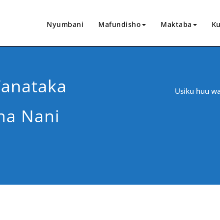
Nyumbani
Mafundisho
Maktaba
Ku
Wanataka
Usiku huu wa
na Nani