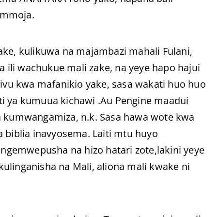
 mmoja.
ake, kulikuwa na majambazi mahali Fulani,
ili wachukue mali zake, na yeye hapo hajui
vu kwa mafanikio yake, sasa wakati huo huo
ti ya kumuua kichawi .Au Pengine maadui
la kumwangamiza, n.k. Sasa hawa wote kwa
iblia inavyosema. Laiti mtu huyo
gemwepusha na hizo hatari zote,lakini yeye
ulinganisha na Mali, aliona mali kwake ni