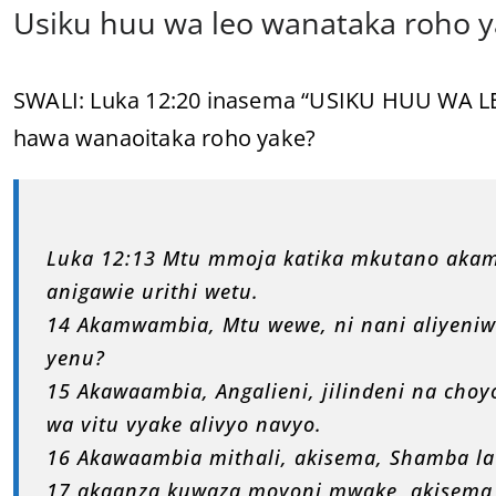
Usiku huu wa leo wanataka roho y
SWALI: Luka 12:20 inasema “USIKU HUU WA L
hawa wanaoitaka roho yake?
Luka 12:13 Mtu mmoja katika mkutano ak
anigawie urithi wetu.
14 Akamwambia, Mtu wewe, ni nani aliyen
yenu?
15 Akawaambia, Angalieni, jilindeni na ch
wa vitu vyake alivyo navyo.
16 Akawaambia mithali, akisema, Shamba la 
17 akaanza kuwaza moyoni mwake, akisema,