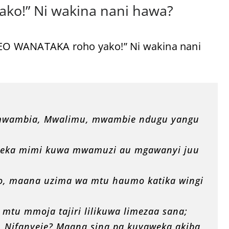
ako!” Ni wakina nani hawa?
EO WANATAKA roho yako!” Ni wakina nani
amwambia, Mwalimu, mwambie ndugu yangu
iweka mimi kuwa mwamuzi au mgawanyi juu
oyo, maana uzima wa mtu haumo katika wingi
mtu mmoja tajiri lilikuwa limezaa sana;
 Nifanyeje? Maana sina pa kuyaweka akiba