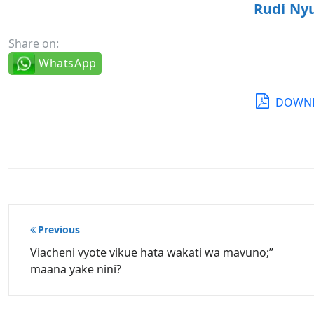
Rudi Ny
Share on:
WhatsApp
DOWNL
Post
Previous
navigation
Viacheni vyote vikue hata wakati wa mavuno;”
maana yake nini?