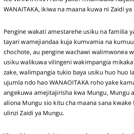
WANAITAKA, ikiwa na maana kuwa ni Zaidi ya
Pengine wakati amestarehe usiku na familia y
tayari wamejiandaa kuja kumvamia na kumuua 
chochote, au pengine wachawi walimwonea wi
usiku walikuwa vilingeni wakimpangia mikaka
zake, walimpangia tukio baya usiku huo huo 
ujumla ndo hao WANAOITAKA roho yake kama b
angekuwa amejitajirisha kwa Mungu, Mungu an
aliona Mungu sio kitu cha maana sana kwake k
ulinzi Zaidi ya Mungu.