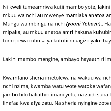
Ni kweli tumeamriwa kutii mambo yote, lakini
mkuu wa nchi au mwenye mamlaka anatoa amri
Mungu wa mbingu na nchi
(yaani Yehova)
.. H
mipaka, au mkuu anatoa amri hakuna kuhubiri 
tumepewa ruhusa ya kutotii maagizo yake hay
Lakini mambo mengine, ambayo hayaathiri iman
Kwamfano sheria imetolewa na wakuu wa nchi k
nchi nzima, kwamba watu wote watoke wafanye
jambo hilo haliathiri imani yetu, na zaidi san
linafaa kwa afya zetu. Na sheria nyingine zote 