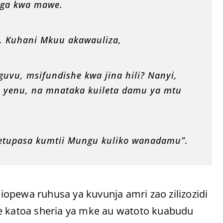
iga kwa mawe.
. Kuhani Mkuu akawauliza,
uvu, msifundishe kwa jina hili? Nanyi,
 yenu, na mnataka kuileta damu ya mtu
metupasa kumtii Mungu kuliko wanadamu”.
opewa ruhusa ya kuvunja amri zao zilizozidi
me katoa sheria ya mke au watoto kuabudu