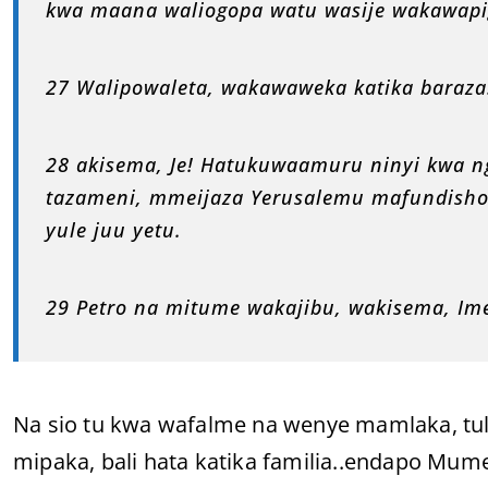
kwa maana waliogopa watu wasije wakawap
27 Walipowaleta, wakawaweka katika baraza
28 akisema, Je! Hatukuwaamuru ninyi kwa ng
tazameni, mmeijaza Yerusalemu mafundisho
yule juu yetu.
29 Petro na mitume wakajibu, wakisema, I
Na sio tu kwa wafalme na wenye mamlaka, tuli
mipaka, bali hata katika familia..endapo Mu