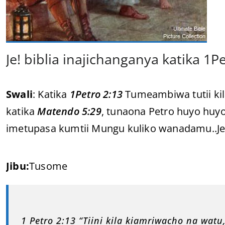
Je! biblia inajichanganya katika 1
Swali
: Katika
1Petro 2:13
Tumeambiwa tutii kil
katika
Matendo 5:29
, tunaona Petro huyo hu
imetupasa kumtii Mungu kuliko wanadamu..Je
Jibu:
Tusome
1 Petro 2:13 “Tiini kila kiamriwacho na watu