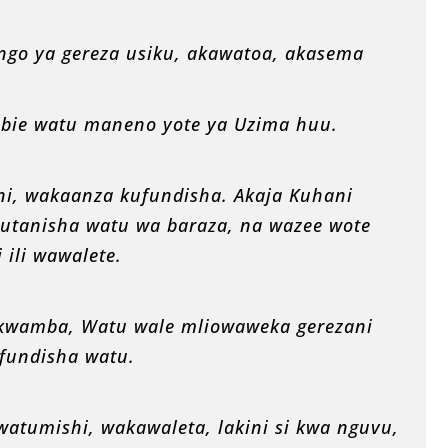
ngo ya gereza usiku, akawatoa, akasema
ie watu maneno yote ya Uzima huu.
uni, wakaanza kufundisha. Akaja Kuhani
tanisha watu wa baraza, na wazee wote
ili wawalete.
kwamba, Watu wale mliowaweka gerezani
fundisha watu.
atumishi, wakawaleta, lakini si kwa nguvu,