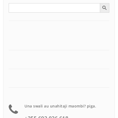
Search Button
Search
for:
Una swali au unahitaji maombi? piga.