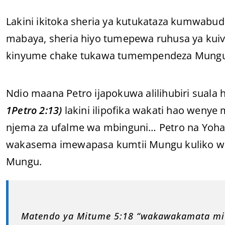
Lakini ikitoka sheria ya kutukataza kumwabud
mabaya, sheria hiyo tumepewa ruhusa ya kuiv
kinyume chake tukawa tumempendeza Mungu
Ndio maana Petro ijapokuwa alilihubiri suala 
1Petro 2:13)
lakini ilipofika wakati hao weny
njema za ufalme wa mbinguni… Petro na Yoha
wakasema imewapasa kumtii Mungu kuliko w
Mungu.
Matendo ya Mitume 5:18 “wakawakamata mi