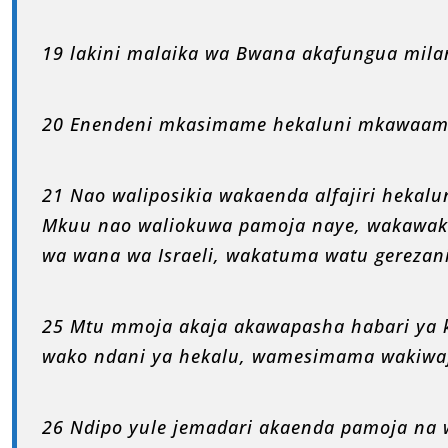
19 lakini malaika wa Bwana akafungua mila
20 Enendeni mkasimame hekaluni mkawaamb
21 Nao waliposikia wakaenda alfajiri hekal
Mkuu nao waliokuwa pamoja naye, wakawaku
wa wana wa Israeli, wakatuma watu gerezani 
25 Mtu mmoja akaja akawapasha habari ya 
wako ndani ya hekalu, wamesimama wakiwa
26 Ndipo yule jemadari akaenda pamoja na w