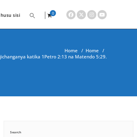
0
husu sisi
items
Home
/
Home
/
najichanganya katika 1Petro 2:13 na Matendo 5:29.
Search