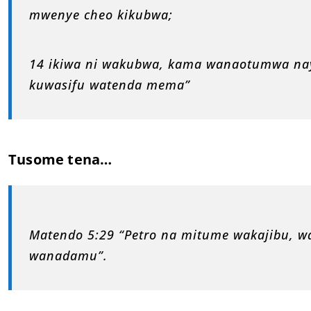
mwenye cheo kikubwa;
14 ikiwa ni wakubwa, kama wanaotumwa naye
kuwasifu watenda mema”
Tusome tena…
Matendo 5:29 “Petro na mitume wakajibu, w
wanadamu”.