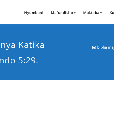
Nyumbani
Mafundisho
Maktaba
Ku
anya Katika
Je! biblia i
ndo 5:29.
CHANGIA HAPA