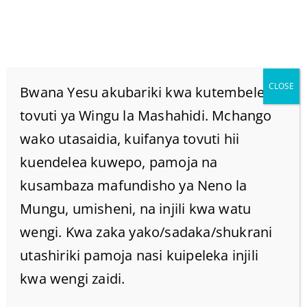
CLOSE
Bwana Yesu akubariki kwa kutembelea
tovuti ya Wingu la Mashahidi. Mchango
wako utasaidia, kuifanya tovuti hii
UTAJUAJE UFAHAMU
kuendelea kuwepo, pamoja na
WAKO
kusambaza mafundisho ya Neno la
Mungu, umisheni, na injili kwa watu
UMECHUKULIWA?
wengi. Kwa zaka yako/sadaka/shukrani
utashiriki pamoja nasi kuipeleka injili
Home
/
Home
/
kwa wengi zaidi.
UTAJUAJE UFAHAMU WAKO UMECHUKULIWA?