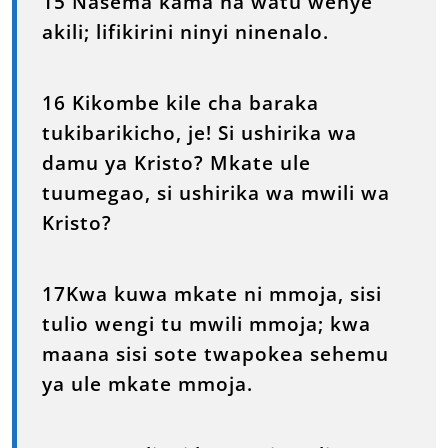
15 Nasema kama na watu wenye
akili; lifikirini ninyi ninenalo.
16 Kikombe kile cha baraka
tukibarikicho, je! Si ushirika wa
damu ya Kristo? Mkate ule
tuumegao, si ushirika wa mwili wa
Kristo?
17Kwa kuwa mkate ni mmoja, sisi
tulio wengi tu mwili mmoja; kwa
maana sisi sote twapokea sehemu
ya ule mkate mmoja.