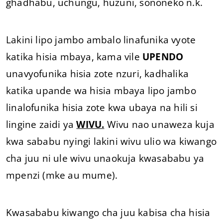
ghadhabu, uchungu, huzuni, sononeko n.k.
Lakini lipo jambo ambalo linafunika vyote
katika hisia mbaya, kama vile
UPENDO
unavyofunika hisia zote nzuri, kadhalika
katika upande wa hisia mbaya lipo jambo
linalofunika hisia zote kwa ubaya na hili si
lingine zaidi ya
WIVU.
Wivu nao unaweza kuja
kwa sababu nyingi lakini wivu ulio wa kiwango
cha juu ni ule wivu unaokuja kwasababu ya
mpenzi (mke au mume).
Kwasababu kiwango cha juu kabisa cha hisia