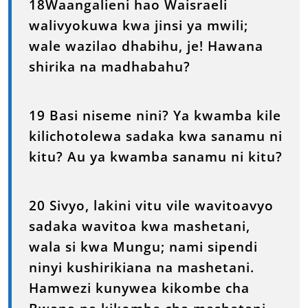
18Waangalieni hao Waisraeli
walivyokuwa kwa jinsi ya mwili;
wale wazilao dhabihu, je! Hawana
shirika na madhabahu?
19 Basi niseme nini? Ya kwamba kile
kilichotolewa sadaka kwa sanamu ni
kitu? Au ya kwamba sanamu ni kitu?
20 Sivyo, lakini vitu vile wavitoavyo
sadaka wavitoa kwa mashetani,
wala si kwa Mungu; nami sipendi
ninyi kushirikiana na mashetani.
Hamwezi kunywea kikombe cha