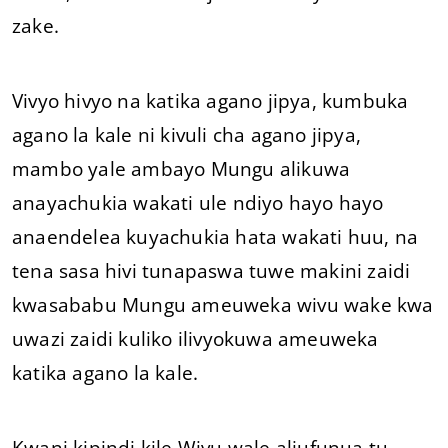
zake.
Vivyo hivyo na katika agano jipya, kumbuka
agano la kale ni kivuli cha agano jipya,
mambo yale ambayo Mungu alikuwa
anayachukia wakati ule ndiyo hayo hayo
anaendelea kuyachukia hata wakati huu, na
tena sasa hivi tunapaswa tuwe makini zaidi
kwasababu Mungu ameuweka wivu wake kwa
uwazi zaidi kuliko ilivyokuwa ameuweka
katika agano la kale.
Kwani kipindi kile Wivu wale aliufunua tu