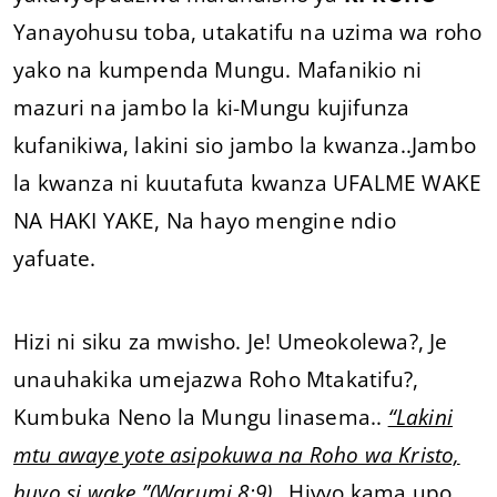
Yanayohusu toba, utakatifu na uzima wa roho
yako na kumpenda Mungu. Mafanikio ni
mazuri na jambo la ki-Mungu kujifunza
kufanikiwa, lakini sio jambo la kwanza..Jambo
la kwanza ni kuutafuta kwanza UFALME WAKE
NA HAKI YAKE, Na hayo mengine ndio
yafuate.
Hizi ni siku za mwisho. Je! Umeokolewa?, Je
unauhakika umejazwa Roho Mtakatifu?,
Kumbuka Neno la Mungu linasema..
“Lakini
mtu awaye yote asipokuwa na Roho wa Kristo,
huyo si wake.”(Warumi 8:9)
…Hivyo kama upo