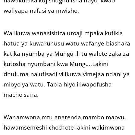
hawakutaka kujishughulisha nayo, kwao
waliyapa nafasi ya mwisho.
Walikuwa wanasisitiza utoaji mpaka kufikia
hatua ya kuwaruhusu watu wafanye biashara
katika nyumba ya Mungu ili tu walete zaka za
kutosha nyumbani kwa Mungu..Lakini
dhuluma na ufisadi vilikuwa vimejaa ndani ya
mioyo ya watu. Tabia hiyo iliwapofusha
macho sana.
Wanamwona mtu anatenda mambo maovu,
hawamsemeshi chochote lakini wakimwona