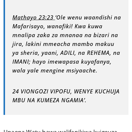
Mathayo 23:23
‘Ole wenu waandishi na
Mafarisayo, wanafiki! Kwa kuwa
mnalipa zaka za mnanaa na bizari na
jira, lakini mmeacha mambo makuu
ya sheria, yaani, ADILI, na REHEMA, na
IMANI; hayo imewapasa kuyafanya,
wala yale mengine msiyaache.
24 VIONGOZI VIPOFU, WENYE KUCHUJA
MBU NA KUMEZA NGAMIA’.
Unaona Watu hawa walifanikiwa kuigeuza