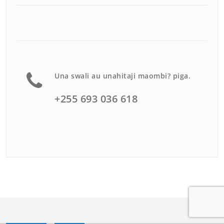
Una swali au unahitaji maombi? piga.
+255 693 036 618