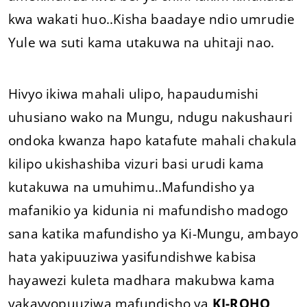
kwa wakati huo..Kisha baadaye ndio umrudie
Yule wa suti kama utakuwa na uhitaji nao.
Hivyo ikiwa mahali ulipo, hapaudumishi
uhusiano wako na Mungu, ndugu nakushauri
ondoka kwanza hapo katafute mahali chakula
kilipo ukishashiba vizuri basi urudi kama
kutakuwa na umuhimu..Mafundisho ya
mafanikio ya kidunia ni mafundisho madogo
sana katika mafundisho ya Ki-Mungu, ambayo
hata yakipuuziwa yasifundishwe kabisa
hayawezi kuleta madhara makubwa kama
yakavyopuuziwa mafundisho ya
KI-ROHO