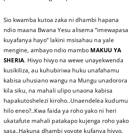
Sio kwamba kutoa zaka ni dhambi hapana
ndio maana Bwana Yesu alisema “imewapasa
kuyafanya hayo” lakini msisahau na yale
mengine, ambayo ndio mambo
MAKUU YA
SHERIA
. Hivyo hivyo na wewe unayekwenda
kusikiliza, au kuhubiriwa huku unafahamu
kabisa uhusiano wangu na Mungu unadorora
kila siku, na mahali ulipo unaona kabisa
hapakutoshelezi kiroho..Unaendelea kudumu
hilo eneo?..Kwa faida ya roho yako ni heri
ukatafute mahali patakapo kujenga roho yako
sasa..Hakuna dhambi yoyote kufanya hivyo.