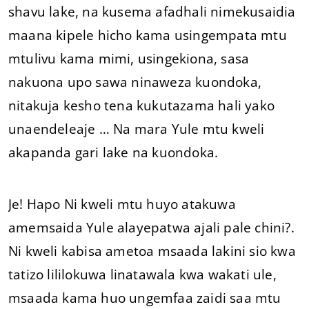
shavu lake, na kusema afadhali nimekusaidia
maana kipele hicho kama usingempata mtu
mtulivu kama mimi, usingekiona, sasa
nakuona upo sawa ninaweza kuondoka,
nitakuja kesho tena kukutazama hali yako
unaendeleaje … Na mara Yule mtu kweli
akapanda gari lake na kuondoka.
Je! Hapo Ni kweli mtu huyo atakuwa
amemsaida Yule alayepatwa ajali pale chini?.
Ni kweli kabisa ametoa msaada lakini sio kwa
tatizo lililokuwa linatawala kwa wakati ule,
msaada kama huo ungemfaa zaidi saa mtu