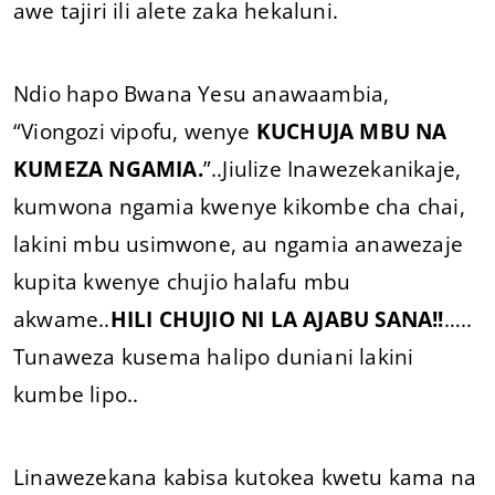
awe tajiri ili alete zaka hekaluni.
Ndio hapo Bwana Yesu anawaambia,
“Viongozi vipofu, wenye
KUCHUJA MBU NA
KUMEZA NGAMIA.
”..Jiulize Inawezekanikaje,
kumwona ngamia kwenye kikombe cha chai,
lakini mbu usimwone, au ngamia anawezaje
kupita kwenye chujio halafu mbu
akwame..
HILI CHUJIO NI LA AJABU SANA!!
…..
Tunaweza kusema halipo duniani lakini
kumbe lipo..
Linawezekana kabisa kutokea kwetu kama na