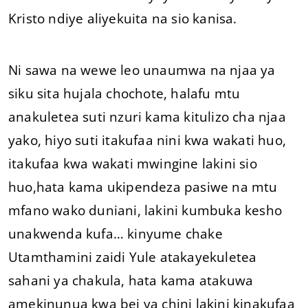
Kristo ndiye aliyekuita na sio kanisa.
Ni sawa na wewe leo unaumwa na njaa ya
siku sita hujala chochote, halafu mtu
anakuletea suti nzuri kama kitulizo cha njaa
yako, hiyo suti itakufaa nini kwa wakati huo,
itakufaa kwa wakati mwingine lakini sio
huo,hata kama ukipendeza pasiwe na mtu
mfano wako duniani, lakini kumbuka kesho
unakwenda kufa… kinyume chake
Utamthamini zaidi Yule atakayekuletea
sahani ya chakula, hata kama atakuwa
amekinunua kwa bei ya chini lakini kinakufaa