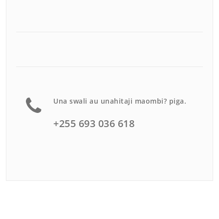
Una swali au unahitaji maombi? piga.
+255 693 036 618