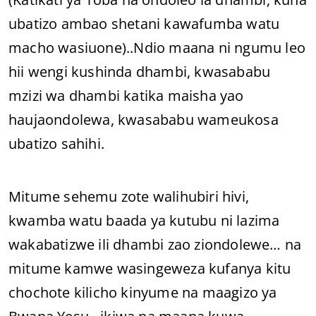
ubatizo ambao shetani kawafumba watu
macho wasiuone)..Ndio maana ni ngumu leo
hii wengi kushinda dhambi, kwasababu
mzizi wa dhambi katika maisha yao
haujaondolewa, kwasababu wameukosa
ubatizo sahihi.
Mitume sehemu zote walihubiri hivi,
kwamba watu baada ya kutubu ni lazima
wakabatizwe ili dhambi zao ziondolewe… na
mitume kamwe wasingeweza kufanya kitu
chochote kilicho kinyume na maagizo ya