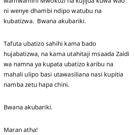
wamwamini Mwokozi na kujijua kuwa wao
ni wenye dhambi ndipo watubu na
kubatizwa. Bwana akubariki.
Tafuta ubatizo sahihi kama bado
hujabatizwa, na kama utahitaji msaada Zaidi
wa namna ya kupata ubatizo karibu na
mahali ulipo basi utawasiliana nasi kupitia
namba zetu hapa chini.
Bwana akubariki.
Maran atha!