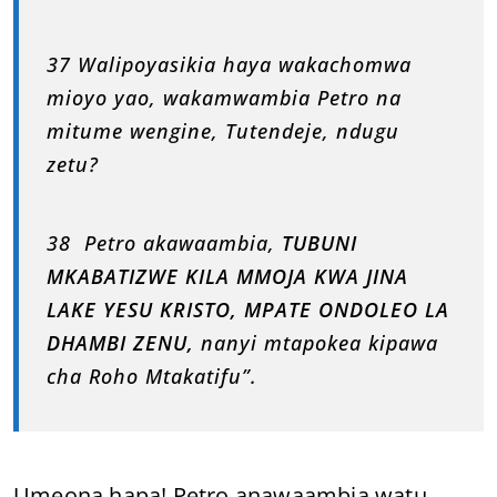
37 Walipoyasikia haya wakachomwa
mioyo yao, wakamwambia Petro na
mitume wengine, Tutendeje, ndugu
zetu?
38 Petro akawaambia,
TUBUNI
MKABATIZWE KILA MMOJA KWA JINA
LAKE YESU KRISTO, MPATE ONDOLEO LA
DHAMBI ZENU,
nanyi mtapokea kipawa
cha Roho Mtakatifu”.
Umeona hapa! Petro anawaambia watu