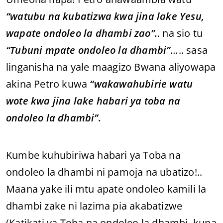
“watubu na kubatizwa kwa jina lake Yesu,
wapate ondoleo la dhambi zao”.
. na sio tu
“Tubuni mpate ondoleo la dhambi”
….. sasa
linganisha na yale maagizo Bwana aliyowapa
akina Petro kuwa
“wakawahubirie watu
wote kwa jina lake habari ya toba na
ondoleo la dhambi”.
Kumbe kuhubiriwa habari ya Toba na
ondoleo la dhambi ni pamoja na ubatizo!..
Maana yake ili mtu apate ondoleo kamili la
dhambi zake ni lazima pia akabatizwe
(Katikati ya Toba na ondoleo la dhambi, kuna