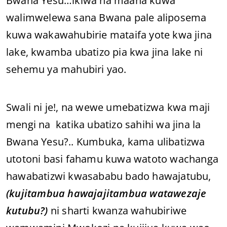
Bwana Yesu…ikiwa na maana kuwa
walimwelewa sana Bwana pale aliposema
kuwa wakawahubirie mataifa yote kwa jina
lake, kwamba ubatizo pia kwa jina lake ni
sehemu ya mahubiri yao.
Swali ni je!, na wewe umebatizwa kwa maji
mengi na katika ubatizo sahihi wa jina la
Bwana Yesu?.. Kumbuka, kama ulibatizwa
utotoni basi fahamu kuwa watoto wachanga
hawabatizwi kwasababu bado hawajatubu,
(kujitambua hawajajitambua watawezaje
kutubu?)
ni sharti kwanza wahubiriwe