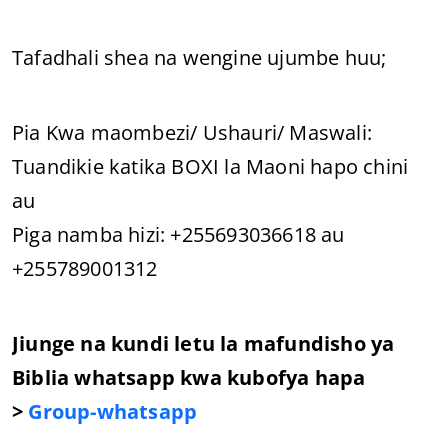
Tafadhali shea na wengine ujumbe huu;
Pia Kwa maombezi/ Ushauri/ Maswali:
Tuandikie katika BOXI la Maoni hapo chini
au
Piga namba hizi: +255693036618 au
+255789001312
Jiunge na kundi letu la mafundisho ya
Biblia whatsapp kwa kubofya hapa
>
Group-whatsapp