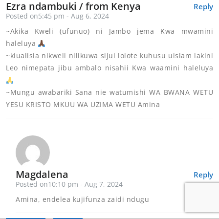
Ezra ndambuki / from Kenya
Reply
Posted on5:45 pm - Aug 6, 2024
~Akika Kweli (ufunuo) ni Jambo jema Kwa mwamini
haleluya
~kiualisia nikweli nilikuwa sijui lolote kuhusu uislam lakini
Leo nimepata jibu ambalo nisahii Kwa waamini haleluya
~Mungu awabariki Sana nie watumishi WA BWANA WETU
YESU KRISTO MKUU WA UZIMA WETU Amina
Magdalena
Reply
Posted on10:10 pm - Aug 7, 2024
Amina, endelea kujifunza zaidi ndugu