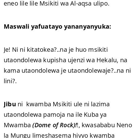
eneo lile lile Msikiti wa Al-aqsa ulipo.
Maswali yafuatayo yananyanyuka:
Je! Ni ni kitatokea?..na je huo msikiti
utaondolewa kupisha ujenzi wa Hekalu, na
kama utaondolewa je utaondolewaje?..na ni
lini?.
Jibu
ni kwamba Msikiti ule ni lazima
utaondolewa pamoja na ile Kuba ya
Mwamba
(Dome of Rock)!
!, kwasababu Neno
la Mungu limeshasema hivyo kwamba