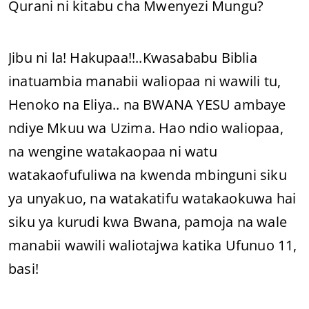
Qurani ni kitabu cha Mwenyezi Mungu?
Jibu ni la! Hakupaa!!..Kwasababu Biblia
inatuambia manabii waliopaa ni wawili tu,
Henoko na Eliya.. na BWANA YESU ambaye
ndiye Mkuu wa Uzima. Hao ndio waliopaa,
na wengine watakaopaa ni watu
watakaofufuliwa na kwenda mbinguni siku
ya unyakuo, na watakatifu watakaokuwa hai
siku ya kurudi kwa Bwana, pamoja na wale
manabii wawili waliotajwa katika Ufunuo 11,
basi!