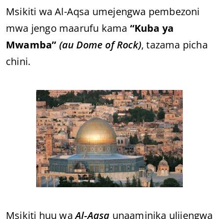
Msikiti wa Al-Aqsa umejengwa pembezoni
mwa jengo maarufu kama
“Kuba ya
Mwamba”
(au Dome of Rock)
, tazama picha
chini.
Msikiti huu wa
Al-Aqsa
unaaminika ulijengwa