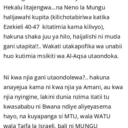
Hekalu litajengwa…na Neno la Mungu
halijawahi kupita (kilichotabiriwa katika
Ezekieli 40-47 kitatimia kama kilivyo),
hakuna shaka juu ya hilo, haijalishi ni muda
gani utapita!!.. Wakati utakapofika wa unabii
huo kutimia msikiti wa Al-Aqsa utaondoka.
Ni kwa njia gani utaondolewa?.. hakuna
anayejua kama ni kwa njia ya Amani, au kwa
njia nyingine, lakini dunia nzima itatii tu
kwasababu ni Bwana ndiye aliyeyasema
hayo, na kuyapanga si MTU, wala WATU
wala Taifa la Israeli, bali ni MUNGU