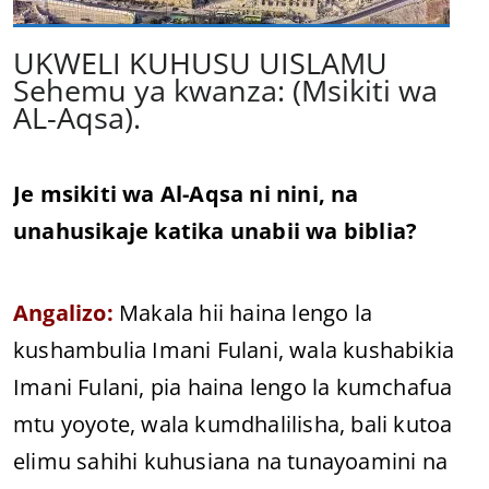
UKWELI KUHUSU UISLAMU
Sehemu ya kwanza: (Msikiti wa
AL-Aqsa).
Je msikiti wa Al-Aqsa ni nini, na
unahusikaje katika unabii wa biblia?
Angalizo:
Makala hii haina lengo la
kushambulia Imani Fulani, wala kushabikia
Imani Fulani, pia haina lengo la kumchafua
mtu yoyote, wala kumdhalilisha, bali kutoa
elimu sahihi kuhusiana na tunayoamini na