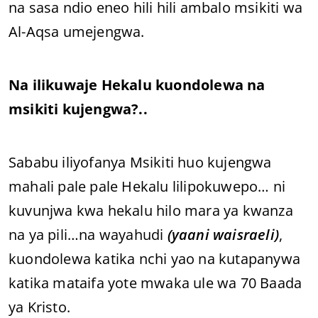
na sasa ndio eneo hili hili ambalo msikiti wa
Al-Aqsa umejengwa.
Na ilikuwaje Hekalu kuondolewa na
msikiti kujengwa?..
Sababu iliyofanya Msikiti huo kujengwa
mahali pale pale Hekalu lilipokuwepo… ni
kuvunjwa kwa hekalu hilo mara ya kwanza
na ya pili…na wayahudi
(yaani waisraeli)
,
kuondolewa katika nchi yao na kutapanywa
katika mataifa yote mwaka ule wa 70 Baada
ya Kristo.