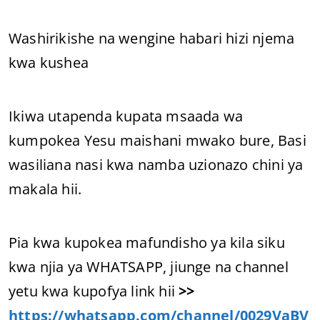
Washirikishe na wengine habari hizi njema
kwa kushea
Ikiwa utapenda kupata msaada wa
kumpokea Yesu maishani mwako bure, Basi
wasiliana nasi kwa namba uzionazo chini ya
makala hii.
Pia kwa kupokea mafundisho ya kila siku
kwa njia ya WHATSAPP, jiunge na channel
yetu kwa kupofya link hii
>>
https://whatsapp.com/channel/0029VaBV