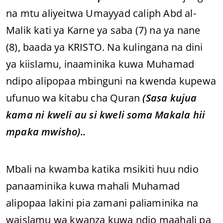
na mtu aliyeitwa Umayyad caliph Abd al-
Malik kati ya Karne ya saba (7) na ya nane
(8), baada ya KRISTO. Na kulingana na dini
ya kiislamu, inaaminika kuwa Muhamad
ndipo alipopaa mbinguni na kwenda kupewa
ufunuo wa kitabu cha Quran
(Sasa kujua
kama ni kweli au si kweli soma Makala hii
mpaka mwisho)..
Mbali na kwamba katika msikiti huu ndio
panaaminika kuwa mahali Muhamad
alipopaa lakini pia zamani paliaminika na
waislamu wa kwanza kuwa ndio maahali pa