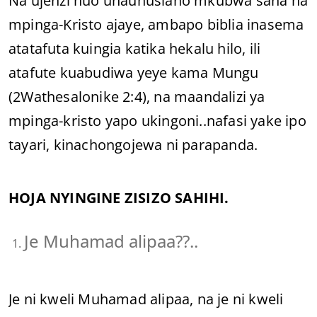
Na ujenzi huo unauhusiano mkubwa sana na
mpinga-Kristo ajaye, ambapo biblia inasema
atatafuta kuingia katika hekalu hilo, ili
atafute kuabudiwa yeye kama Mungu
(2Wathesalonike 2:4), na maandalizi ya
mpinga-kristo yapo ukingoni..nafasi yake ipo
tayari, kinachongojewa ni parapanda.
HOJA NYINGINE ZISIZO SAHIHI.
Je Muhamad alipaa??..
Je ni kweli Muhamad alipaa, na je ni kweli