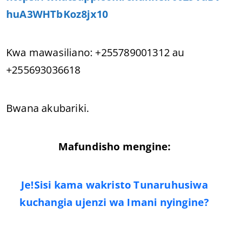
huA3WHTbKoz8jx10
Kwa mawasiliano: +255789001312 au
+255693036618
Bwana akubariki.
Mafundisho mengine:
Je!Sisi kama wakristo Tunaruhusiwa
kuchangia ujenzi wa Imani nyingine?