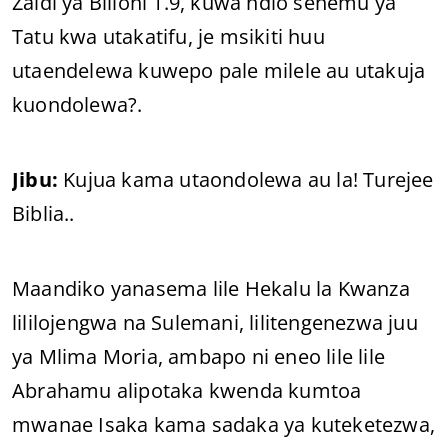
Zaidi ya Bilioni 1.9, kuwa ndio sehemu ya
Tatu kwa utakatifu, je msikiti huu
utaendelewa kuwepo pale milele au utakuja
kuondolewa?.
Jibu:
Kujua kama utaondolewa au la! Turejee
Biblia..
Maandiko yanasema lile Hekalu la Kwanza
lililojengwa na Sulemani, lilitengenezwa juu
ya Mlima Moria, ambapo ni eneo lile lile
Abrahamu alipotaka kwenda kumtoa
mwanae Isaka kama sadaka ya kuteketezwa,