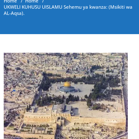
Home
/
Home
/
UKWELI KUHUSU UISLAMU Sehemu ya kwanza: (Msikiti wa
AL-Aqsa).