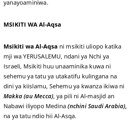
yanayoaminiwa.
MSIKITI WA Al-Aqsa
Msikiti wa Al-Aqsa
ni msikiti uliopo katika
mji wa YERUSALEMU, ndani ya Nchi ya
Israeli, Msikiti huu unaaminika kuwa ni
sehemu ya tatu ya utakatifu kulingana na
dini ya kiislamu, Sehemu ya kwanza ikiwa ni
Makka (au Mecca)
, ya pili ni Al-masjid an
Nabawi iliyopo Medina
(nchini Saudi Arabia),
na ya tatu ndio hii Al-Asqa.