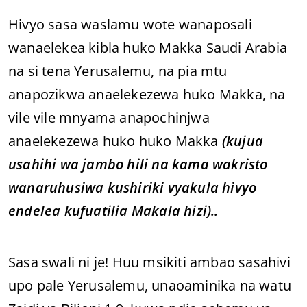
Hivyo sasa waslamu wote wanaposali
wanaelekea kibla huko Makka Saudi Arabia
na si tena Yerusalemu, na pia mtu
anapozikwa anaelekezewa huko Makka, na
vile vile mnyama anapochinjwa
anaelekezewa huko huko Makka
(kujua
usahihi wa jambo hili na kama wakristo
wanaruhusiwa kushiriki vyakula hivyo
endelea kufuatilia Makala hizi)..
Sasa swali ni je! Huu msikiti ambao sasahivi
upo pale Yerusalemu, unaoaminika na watu