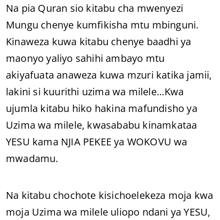
Na pia Quran sio kitabu cha mwenyezi
Mungu chenye kumfikisha mtu mbinguni.
Kinaweza kuwa kitabu chenye baadhi ya
maonyo yaliyo sahihi ambayo mtu
akiyafuata anaweza kuwa mzuri katika jamii,
lakini si kuurithi uzima wa milele…Kwa
ujumla kitabu hiko hakina mafundisho ya
Uzima wa milele, kwasababu kinamkataa
YESU kama NJIA PEKEE ya WOKOVU wa
mwadamu.
Na kitabu chochote kisichoelekeza moja kwa
moja Uzima wa milele uliopo ndani ya YESU,