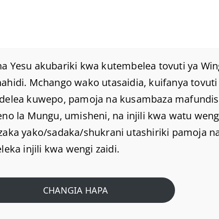
a Yesu akubariki kwa kutembelea tovuti ya Win
hidi. Mchango wako utasaidia, kuifanya tovuti 
delea kuwepo, pamoja na kusambaza mafundi
NGUVU ILIYOPO KATIKA
no la Mungu, umisheni, na injili kwa watu weng
MAAMUZI.
zaka yako/sadaka/shukrani utashiriki pamoja na
leka injili kwa wengi zaidi.
Home
/
Home
/
NGUVU ILIYOPO KATIKA MAAMUZI.
CHANGIA HAPA