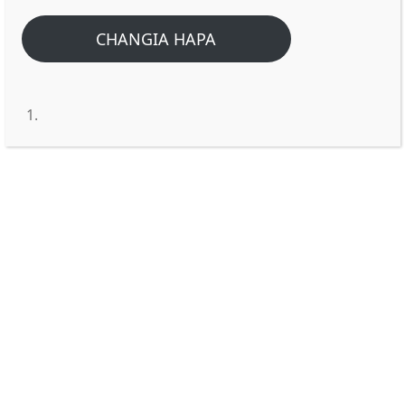
CHANGIA HAPA
MWEKE SHETANI MBALI NA
WEWE.
Shetani anaweza kuwekwa mbali nasi au
akaondoka mbele yetu kwa namna kuu
tatu.