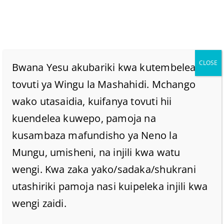
CLOSE
Bwana Yesu akubariki kwa kutembelea
tovuti ya Wingu la Mashahidi. Mchango
wako utasaidia, kuifanya tovuti hii
MWEKE SHETANI MBALI
kuendelea kuwepo, pamoja na
NA WEWE.
kusambaza mafundisho ya Neno la
Mungu, umisheni, na injili kwa watu
Home
/
Home
/
MWEKE SHETANI MBALI NA WEWE.
wengi. Kwa zaka yako/sadaka/shukrani
utashiriki pamoja nasi kuipeleka injili kwa
wengi zaidi.