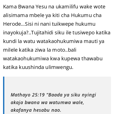
Kama Bwana Yesu na ukamilifu wake wote
alisimama mbele ya kiti cha Hukumu cha
Herode…Sisi ni nani tuikwepe hukumu
inayokuja?..Tujitahidi siku ile tusiwepo katika
kundi la watu watakaohukumiwa mauti ya
milele katika ziwa la moto..bali
watakaohukumiwa kwa kupewa thawabu
katika kuushinda ulimwengu.
Mathayo 25:19 “Baada ya siku nyingi
akaja bwana wa watumwa wale,
akafanya hesabu nao.