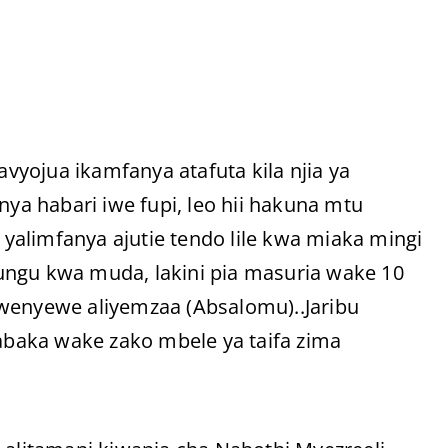
yojua ikamfanya atafuta kila njia ya
a habari iwe fupi, leo hii hakuna mtu
alimfanya ajutie tendo lile kwa miaka mingi
ungu kwa muda, lakini pia masuria wake 10
mwenyewe aliyemzaa (Absalomu)..Jaribu
wabaka wake zako mbele ya taifa zima