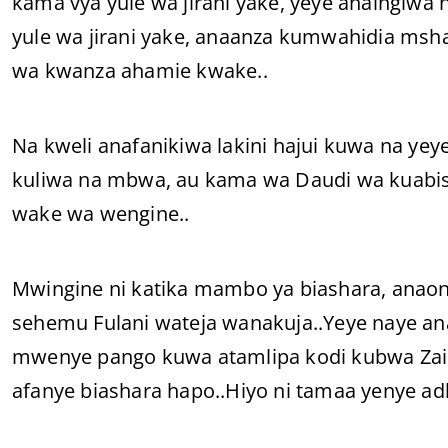
kama vya yule wa jirani yake, yeye anaingiwa
yule wa jirani yake, anaanza kumwahidia msh
wa kwanza ahamie kwake..
Na kweli anafanikiwa lakini hajui kuwa na 
kuliwa na mbwa, au kama wa Daudi wa kuabi
wake wa wengine..
Mwingine ni katika mambo ya biashara, anao
sehemu Fulani wateja wanakuja..Yeye naye a
mwenye pango kuwa atamlipa kodi kubwa Zaidi
afanye biashara hapo..Hiyo ni tamaa yenye ad