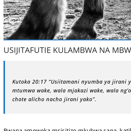
USIJITAFUTIE KULAMBWA NA MBW
Kutoka 20:17 “Usiitamani nyumba ya jirani 
mtumwa wake, wala mjakazi wake, wala ng’
chote alicho nacho jirani yako”.
Bwana ameweka msisitizo mkubwa sana, katika 