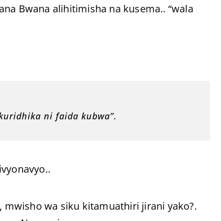
ana Bwana alihitimisha na kusema.. “wala
uridhika ni faida kubwa”.
ivyonavyo..
, mwisho wa siku kitamuathiri jirani yako?.