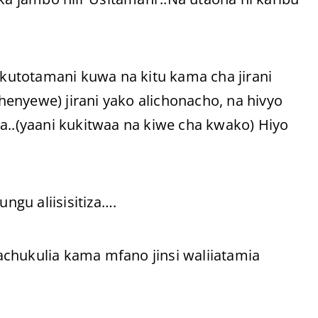
utotamani kuwa na kitu kama cha jirani
chenyewe) jirani yako alichonacho, na hivyo
a..(yaani kukitwaa na kiwe cha kwako) Hiyo
gu aliisisitiza….
chukulia kama mfano jinsi waliiatamia