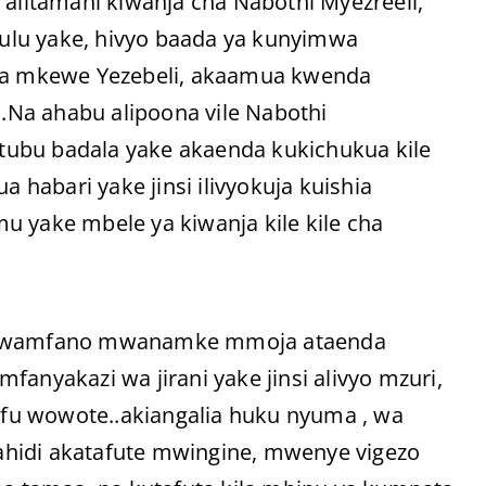
 alitamani kiwanja cha Nabothi Myezreeli,
ikulu yake, hivyo baada ya kunyimwa
a mkewe Yezebeli, akaamua kwenda
..Na ahabu alipoona vile Nabothi
tubu badala yake akaenda kukichukua kile
a habari yake jinsi ilivyokuja kuishia
u yake mbele ya kiwanja kile kile cha
a, kwamfano mwanamke mmoja ataenda
fanyakazi wa jirani yake jinsi alivyo mzuri,
fu wowote..akiangalia huku nyuma , wa
itahidi akatafute mwingine, mwenye vigezo