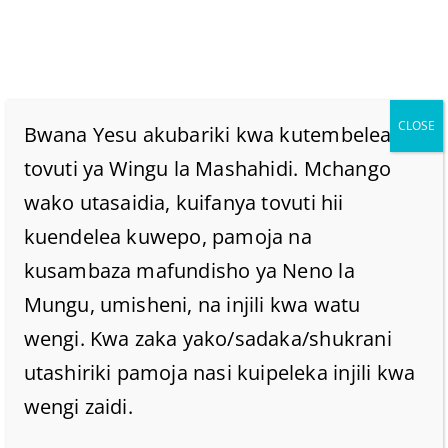
CLOSE
Bwana Yesu akubariki kwa kutembelea
tovuti ya Wingu la Mashahidi. Mchango
wako utasaidia, kuifanya tovuti hii
Noeli Ni Nini, Na Je!
kuendelea kuwepo, pamoja na
Neno Hili Linapatikana
kusambaza mafundisho ya Neno la
Mungu, umisheni, na injili kwa watu
Katika Biblia?
wengi. Kwa zaka yako/sadaka/shukrani
utashiriki pamoja nasi kuipeleka injili kwa
Home
/
Home
/
wengi zaidi.
Noeli ni nini, na je! Neno hili linapatikana katika biblia?