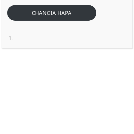
CHANGIA HAPA
Noeli ni nini, na je! Neno hili
linapatikana katika biblia?