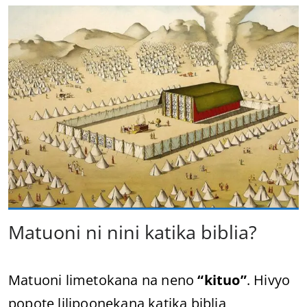
Matuoni ni nini katika biblia?
Matuoni limetokana na neno
“kituo”
. Hivyo
popote lilipoonekana katika biblia