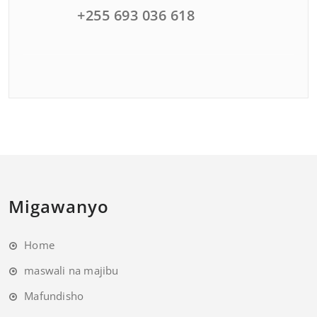
+255 693 036 618
Migawanyo
Home
maswali na majibu
Mafundisho