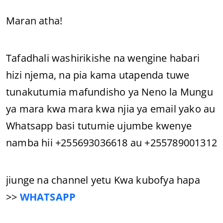
Maran atha!
Tafadhali washirikishe na wengine habari
hizi njema, na pia kama utapenda tuwe
tunakutumia mafundisho ya Neno la Mungu
ya mara kwa mara kwa njia ya email yako au
Whatsapp basi tutumie ujumbe kwenye
namba hii +255693036618 au +255789001312
jiunge na channel yetu Kwa kubofya hapa
>>
WHATSAPP