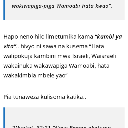
wakiwapiga-piga Wamoabi hata kwao”.
Hapo neno hilo limetumika kama
“kambi ya
vita”
.. hivyo ni sawa na kusema “Hata
walipokuja kambini mwa Israeli, Waisraeli
wakainuka wakawapiga Wamoabi, hata
wakakimbia mbele yao”
Pia tunaweza kulisoma katika..
2Nyakati 32:21 “Naye Bwana akatuma