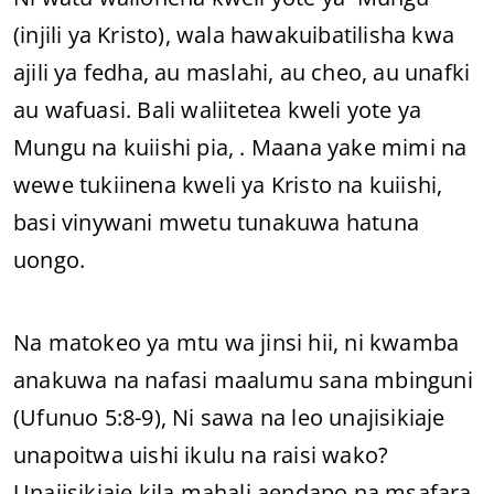
(injili ya Kristo), wala hawakuibatilisha kwa
ajili ya fedha, au maslahi, au cheo, au unafki
au wafuasi. Bali waliitetea kweli yote ya
Mungu na kuiishi pia, . Maana yake mimi na
wewe tukiinena kweli ya Kristo na kuiishi,
basi vinywani mwetu tunakuwa hatuna
uongo.
Na matokeo ya mtu wa jinsi hii, ni kwamba
anakuwa na nafasi maalumu sana mbinguni
(Ufunuo 5:8-9), Ni sawa na leo unajisikiaje
unapoitwa uishi ikulu na raisi wako?
Unajisikiaje kila mahali aendapo na msafara