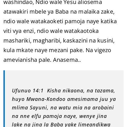
washindao, Ndio wale Yesu aliosema
atawakiri mbele ya Baba na malaika zake,
ndio wale watakaoketi pamoja naye katika
viti vya enzi, ndio wale watakaotoka
mashariki, magharibi, kaskazini na kusini,
kula mkate naye mezani pake. Na vigezo
amevianisha pale. Anasema..
Ufunuo 14:1 Kisha nikaona, na tazama,
huyo Mwana-Kondoo amesimama juu ya
mlima Sayuni, na watu mia na arobaini
na nne elfu pamoja naye, wenye jina
lake na jina la Baba yake limeandikwa