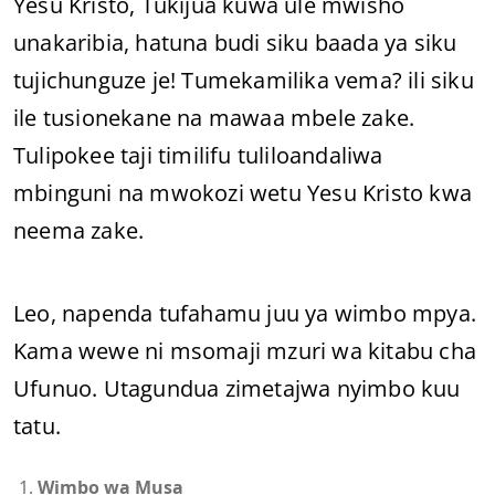
Yesu Kristo, Tukijua kuwa ule mwisho
unakaribia, hatuna budi siku baada ya siku
tujichunguze je! Tumekamilika vema? ili siku
ile tusionekane na mawaa mbele zake.
Tulipokee taji timilifu tuliloandaliwa
mbinguni na mwokozi wetu Yesu Kristo kwa
neema zake.
Leo, napenda tufahamu juu ya wimbo mpya.
Kama wewe ni msomaji mzuri wa kitabu cha
Ufunuo. Utagundua zimetajwa nyimbo kuu
tatu.
Wimbo wa Musa