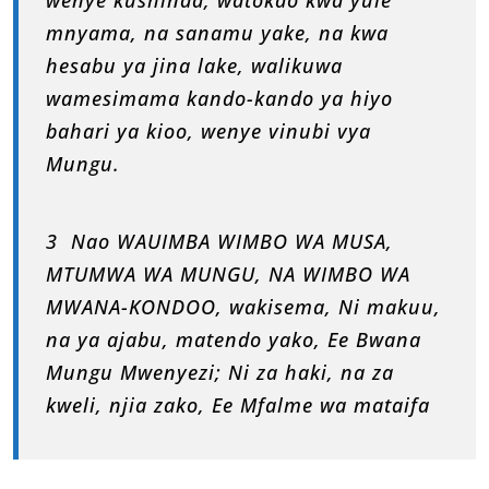
wenye kushinda, watokao kwa yule
mnyama, na sanamu yake, na kwa
hesabu ya jina lake, walikuwa
wamesimama kando-kando ya hiyo
bahari ya kioo, wenye vinubi vya
Mungu.
3 Nao WAUIMBA WIMBO WA MUSA,
MTUMWA WA MUNGU, NA WIMBO WA
MWANA-KONDOO, wakisema, Ni makuu,
na ya ajabu, matendo yako, Ee Bwana
Mungu Mwenyezi; Ni za haki, na za
kweli, njia zako, Ee Mfalme wa mataifa