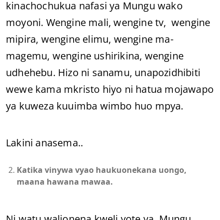
kinachochukua nafasi ya Mungu wako
moyoni. Wengine mali, wengine tv, wengine
mipira, wengine elimu, wengine ma-
magemu, wengine ushirikina, wengine
udhehebu. Hizo ni sanamu, unapozidhibiti
wewe kama mkristo hiyo ni hatua mojawapo
ya kuweza kuuimba wimbo huo mpya.
Lakini anasema..
Katika vinywa vyao haukuonekana uongo,
maana hawana mawaa.
Ni watu walionena kweli yote ya Mungu