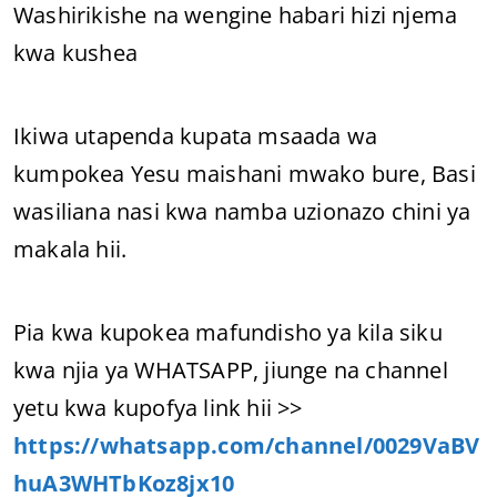
Washirikishe na wengine habari hizi njema
kwa kushea
Ikiwa utapenda kupata msaada wa
kumpokea Yesu maishani mwako bure, Basi
wasiliana nasi kwa namba uzionazo chini ya
makala hii.
Pia kwa kupokea mafundisho ya kila siku
kwa njia ya WHATSAPP, jiunge na channel
yetu kwa kupofya link hii >>
https://whatsapp.com/channel/0029VaBV
huA3WHTbKoz8jx10