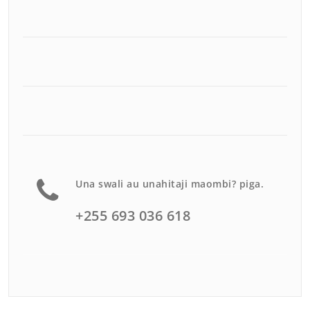
Una swali au unahitaji maombi? piga.
+255 693 036 618