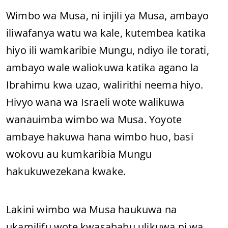
Wimbo wa Musa, ni injili ya Musa, ambayo
iliwafanya watu wa kale, kutembea katika
hiyo ili wamkaribie Mungu, ndiyo ile torati,
ambayo wale waliokuwa katika agano la
Ibrahimu kwa uzao, walirithi neema hiyo.
Hivyo wana wa Israeli wote walikuwa
wanauimba wimbo wa Musa. Yoyote
ambaye hakuwa hana wimbo huo, basi
wokovu au kumkaribia Mungu
hakukuwezekana kwake.
Lakini wimbo wa Musa haukuwa na
ukamilifu wote kwasababu ulikuwa ni wa