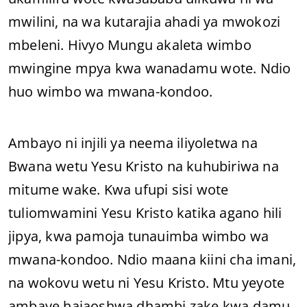
mwilini, na wa kutarajia ahadi ya mwokozi
mbeleni. Hivyo Mungu akaleta wimbo
mwingine mpya kwa wanadamu wote. Ndio
huo wimbo wa mwana-kondoo.
Ambayo ni injili ya neema iliyoletwa na
Bwana wetu Yesu Kristo na kuhubiriwa na
mitume wake. Kwa ufupi sisi wote
tuliomwamini Yesu Kristo katika agano hili
jipya, kwa pamoja tunauimba wimbo wa
mwana-kondoo. Ndio maana kiini cha imani,
na wokovu wetu ni Yesu Kristo. Mtu yeyote
ambaye hajaoshwa dhambi zake kwa damu