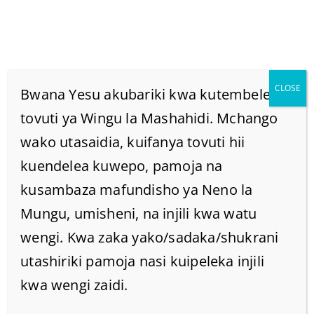
CLOSE
Bwana Yesu akubariki kwa kutembelea
tovuti ya Wingu la Mashahidi. Mchango
wako utasaidia, kuifanya tovuti hii
IMANI NI NINI?
kuendelea kuwepo, pamoja na
Home
kusambaza mafundisho ya Neno la
/
Home
/
IMANI NI NINI?
Mungu, umisheni, na injili kwa watu
wengi. Kwa zaka yako/sadaka/shukrani
utashiriki pamoja nasi kuipeleka injili
kwa wengi zaidi.