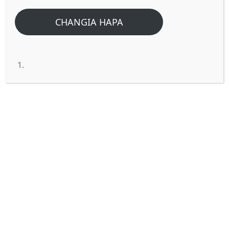
CHANGIA HAPA
IMANI NI NINI?
Jiunge na group la Whatsapp,
ujifunze biblia na upate Neno la
siku kila asubuhi. Pamoja na
maswali mengi ya biblia