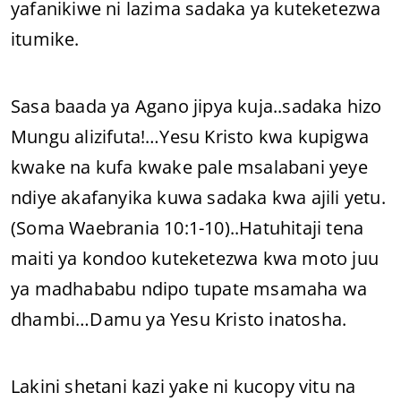
yafanikiwe ni lazima sadaka ya kuteketezwa
itumike.
Sasa baada ya Agano jipya kuja..sadaka hizo
Mungu alizifuta!…Yesu Kristo kwa kupigwa
kwake na kufa kwake pale msalabani yeye
ndiye akafanyika kuwa sadaka kwa ajili yetu.
(Soma Waebrania 10:1-10)..Hatuhitaji tena
maiti ya kondoo kuteketezwa kwa moto juu
ya madhababu ndipo tupate msamaha wa
dhambi…Damu ya Yesu Kristo inatosha.
Lakini shetani kazi yake ni kucopy vitu na