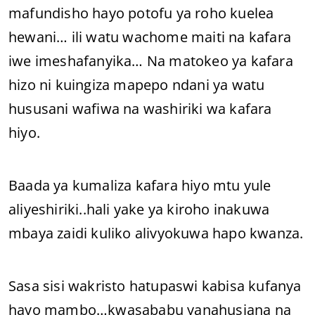
mafundisho hayo potofu ya roho kuelea
hewani… ili watu wachome maiti na kafara
iwe imeshafanyika… Na matokeo ya kafara
hizo ni kuingiza mapepo ndani ya watu
hususani wafiwa na washiriki wa kafara
hiyo.
Baada ya kumaliza kafara hiyo mtu yule
aliyeshiriki..hali yake ya kiroho inakuwa
mbaya zaidi kuliko alivyokuwa hapo kwanza.
Sasa sisi wakristo hatupaswi kabisa kufanya
hayo mambo…kwasababu yanahusiana na