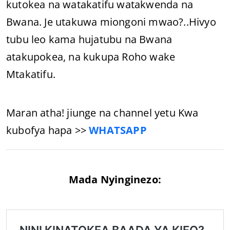
kutokea na watakatifu watakwenda na
Bwana. Je utakuwa miongoni mwao?..Hivyo
tubu leo kama hujatubu na Bwana
atakupokea, na kukupa Roho wake
Mtakatifu.
Maran atha! jiunge na channel yetu Kwa
kubofya hapa >>
WHATSAPP
Mada Nyinginezo: