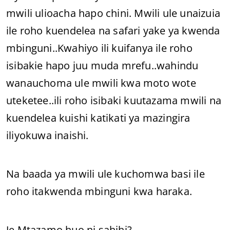
mwili ulioacha hapo chini. Mwili ule unaizuia
ile roho kuendelea na safari yake ya kwenda
mbinguni..Kwahiyo ili kuifanya ile roho
isibakie hapo juu muda mrefu..wahindu
wanauchoma ule mwili kwa moto wote
uteketee..ili roho isibaki kuutazama mwili na
kuendelea kuishi katikati ya mazingira
iliyokuwa inaishi.
Na baada ya mwili ule kuchomwa basi ile
roho itakwenda mbinguni kwa haraka.
Je Mtazamo huo ni sahihi?