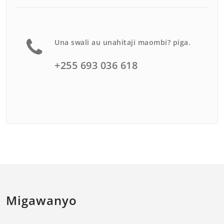
Una swali au unahitaji maombi? piga.
+255 693 036 618
Migawanyo