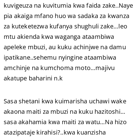
kuvigeuza na kuvitumia kwa faida zake..Naye
pia akaiga mfano huo wa sadaka za kwanza
za kuteketezwa kufanya shughuli zake…leo
mtu akienda kwa waganga ataambiwa
apeleke mbuzi, au kuku achinjwe na damu
ipatikane..sehemu nyingine ataambiwa
amchinje na kumchoma moto…majivu
akatupe baharini n.k
Sasa shetani kwa kuimarisha uchawi wake
akaona maiti za mbuzi na kuku hazitoshi…
sasa akahamia kwa maiti za watu…Na hizo
atazipataje kirahisi?..kwa kuanzisha