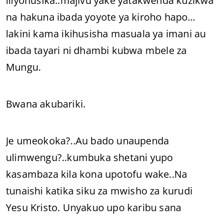
iliyohusika..majivu yake yatakwenda kuzikwa
na hakuna ibada yoyote ya kiroho hapo…
lakini kama ikihusisha masuala ya imani au
ibada tayari ni dhambi kubwa mbele za
Mungu.
Bwana akubariki.
Je umeokoka?..Au bado unaupenda
ulimwengu?..kumbuka shetani yupo
kasambaza kila kona upotofu wake..Na
tunaishi katika siku za mwisho za kurudi
Yesu Kristo. Unyakuo upo karibu sana