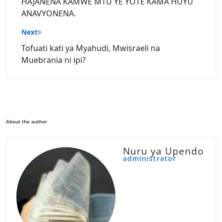
HAJANENA KAMWE MTU YE YOTE KAMA HUYU
ANAVYONENA.
Next
Tofuati kati ya Myahudi, Mwisraeli na
Muebrania ni ipi?
About the author
Nuru ya Upendo
administrator