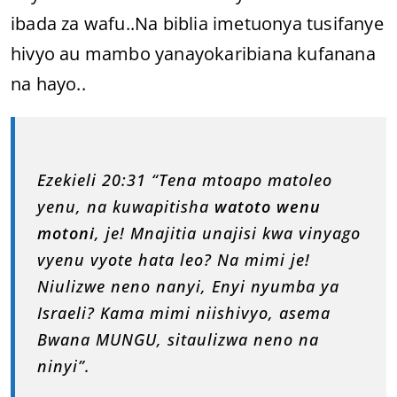
ibada za wafu..Na biblia imetuonya tusifanye
hivyo au mambo yanayokaribiana kufanana
na hayo..
Ezekieli 20:31 “Tena mtoapo matoleo
yenu, na kuwapitisha
watoto wenu
motoni
, je! Mnajitia unajisi kwa vinyago
vyenu vyote hata leo? Na mimi je!
Niulizwe neno nanyi, Enyi nyumba ya
Israeli? Kama mimi niishivyo, asema
Bwana MUNGU, sitaulizwa neno na
ninyi”.