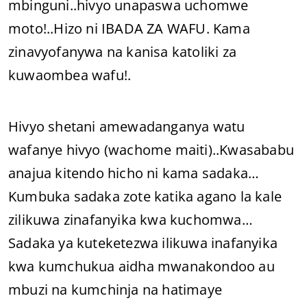
mbinguni..hivyo unapaswa uchomwe
moto!..Hizo ni IBADA ZA WAFU. Kama
zinavyofanywa na kanisa katoliki za
kuwaombea wafu!.
Hivyo shetani amewadanganya watu
wafanye hivyo (wachome maiti)..Kwasababu
anajua kitendo hicho ni kama sadaka…
Kumbuka sadaka zote katika agano la kale
zilikuwa zinafanyika kwa kuchomwa…
Sadaka ya kuteketezwa ilikuwa inafanyika
kwa kumchukua aidha mwanakondoo au
mbuzi na kumchinja na hatimaye