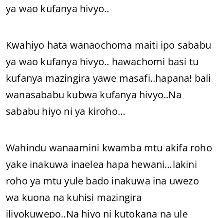
ya wao kufanya hivyo..
Kwahiyo hata wanaochoma maiti ipo sababu
ya wao kufanya hivyo.. hawachomi basi tu
kufanya mazingira yawe masafi..hapana! bali
wanasababu kubwa kufanya hivyo..Na
sababu hiyo ni ya kiroho…
Wahindu wanaamini kwamba mtu akifa roho
yake inakuwa inaelea hapa hewani…lakini
roho ya mtu yule bado inakuwa ina uwezo
wa kuona na kuhisi mazingira
iliyokuwepo..Na hiyo ni kutokana na ule