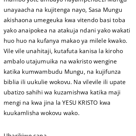
unayaacha na kujitenga nayo, Sasa Mungu
akishaona umegeuka kwa vitendo basi toba
yako anaipokea na atakuja ndani yako wakati
huo huo na kufanya makao ya milele kwako.
Vile vile unahitaji, kutafuta kanisa la kiroho
ambalo utajumuika na wakristo wengine
katika kumwambudu Mungu, na kujifunza
biblia ili uukulie wokovu. Na vilevile ili upate
ubatizo sahihi wa kuzamishwa katika maji
mengi na kwa jina la YESU KRISTO kwa
kuukamlisha wokovu wako.
Ubarikiwe sana.