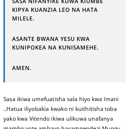
SASA NIFANYIKE KUWA KIUMBE
KIPYA KUANZIA LEO NA HATA
MILELE.
ASANTE BWANA YESU KWA
KUNIPOKEA NA KUNISAMEHE.
AMEN.
Sasa ikiwa umefuatisha sala hiyo kwa Imani
..Hatua iliyobakia kwako ni kuithitisha toba
yako kwa Vitendo ikiwa ulikuwa unafanya
mambo yote ambayo hayampendezi Mungu