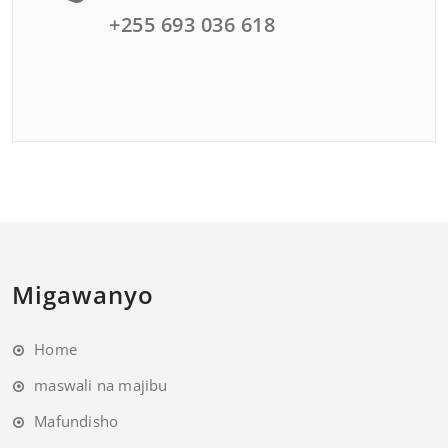
+255 693 036 618
Migawanyo
Home
maswali na majibu
Mafundisho